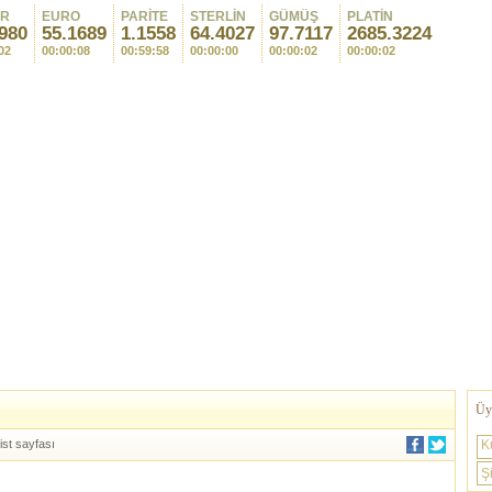
AR
EURO
PARİTE
STERLİN
GÜMÜŞ
PLATİN
980
55.1689
1.1558
64.4027
97.7117
2685.3224
02
00:00:08
00:59:58
00:00:00
00:00:02
00:00:02
Üye
ist sayfası
K
Şi