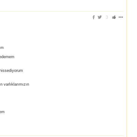
3
nim
l edemem
 hissediyorum
n varlıklarımızın
mem