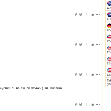
11 
0
11 
12 
12 
1
12 
12 
1
12 
Tak
çev
yorum bu ne asil bir davranış sizi kutlarım
1