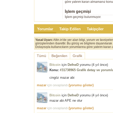
göre yatırım kararı almamanız kon
İşlem geçmişi
İşlem geçmişi bulunmuyor.
Yorumlar
Takip Edilen
Takipçiler
Yasal Uyarı:
Altin.in'de yer alan bilgi, yorum ve tavsiyel
görüşlerinden ibarettir. Bu görüş ve bilgilere dayanılarak
Dolayısıyla kullanıcıların yorumlarına göre yatırım karar
Tümü
Beğenilen
Grafik
Bitcoin
için
DefneD
yorumu (
4 yıl önce
)
Konu:
#31738965 Grafik detay ve yorumla
cingöz mazar abi
mazar
(yorumu göster)
için cevaplandı
Bitcoin
için
DefneD
yorumu (
4 yıl önce
)
mazar abi APE ne olur
mazar
(yorumu göster)
için cevaplandı