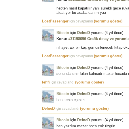
hepten nasıl kapatılır yani sürekli gece rüy
aldatıyor bu acaba canım yaa
LostPassenger
(yorumu göster)
için cevaplandı
Bitcoin
için
DefneD
yorumu (
4 yıl önce
)
Konu:
#31198096 Grafik detay ve yorumla
nihayet abi bir kaç gün dinlenecek kitap oku
LostPassenger
(yorumu göster)
için cevaplandı
Bitcoin
için
DefneD
yorumu (
4 yıl önce
)
sonunda sinir falan kalmadı mazar hocada n
lehfi
(yorumu göster)
için cevaplandı
Bitcoin
için
DefneD
yorumu (
4 yıl önce
)
ben senin eşinim
DefneD
(yorumu göster)
için cevaplandı
Bitcoin
için
DefneD
yorumu (
4 yıl önce
)
ben yazdım mazar hoca çok üzgün