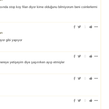
asında stop koy filan diyor kime olduğunu bilmiyorum beni coinlerlermi
1
rı
yor gibi yapıyor
0
ereye yetişeyim diye şaşırırken ayıp etmişler
0
0