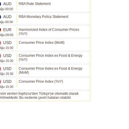
AUD
RBA Rate Statement
Ağu 00:00
AUD
RBA Monetary Policy Statement
Ağu 00:00
EUR
Harmonized Index of Consumer Prices
(YoY)
Ağu 09:00
USD
Consumer Price Index (MoM)
Ağu 15:30
USD
Consumer Price Index ex Food & Energy
(YoY)
Ağu 15:30
USD
Consumer Price Index ex Food & Energy
(MoM)
Ağu 15:30
USD
Consumer Price Index (YoY)
Ağu 15:30
vim verileri İngilizce'den Türkçe'ye otomatik olarak
irilmektedir. Bu nedenle çeviri hataları olabilir.