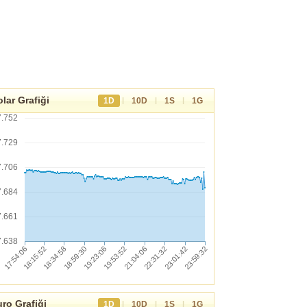
lar Grafiği
|
|
|
1D
10D
1S
1G
7.752
7.729
7.706
7.684
7.661
7.638
ro Grafiği
|
|
|
1D
10D
1S
1G