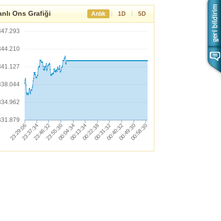
nlı Ons Grafiği
|
|
Anlık
1D
5D
347.293
344.210
341.127
338.044
334.962
331.879