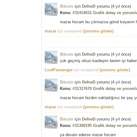
Bitcoin
için
DefneD
yorumu (
4 yıl önce
)
Konu:
#31414031 Grafik detay ve yorumla
mazar hocam bu çıkmazsa gönül koyarım ha
mazar
(yorumu göster)
için cevaplandı
Bitcoin
için
DefneD
yorumu (
4 yıl önce
)
çok geçmiş olsun kardeşim benim iyi haberl
LostPassenger
(yorumu göster)
için cevaplandı
Bitcoin
için
DefneD
yorumu (
4 yıl önce
)
Konu:
#31317670 Grafik detay ve yorumla
mazar hocam bizden sakladığınız bir şey y
mazar
(yorumu göster)
için cevaplandı
Bitcoin
için
DefneD
yorumu (
4 yıl önce
)
Konu:
#31300195 Grafik detay ve yorumla
ya devam ederse mazar hocam