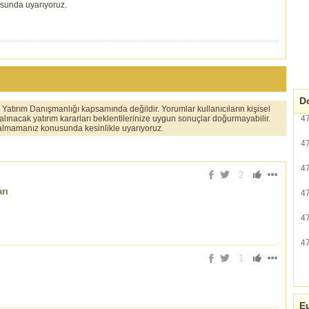
usunda uyarıyoruz.
Do
er Yatırım Danışmanlığı kapsamında değildir. Yorumlar kullanıcıların kişisel
 alınacak yatırım kararları beklentilerinize uygun sonuçlar doğurmayabilir.
4
ı almamanız konusunda kesinlikle uyarıyoruz.
4
4
2
rı
4
4
4
1
Eu