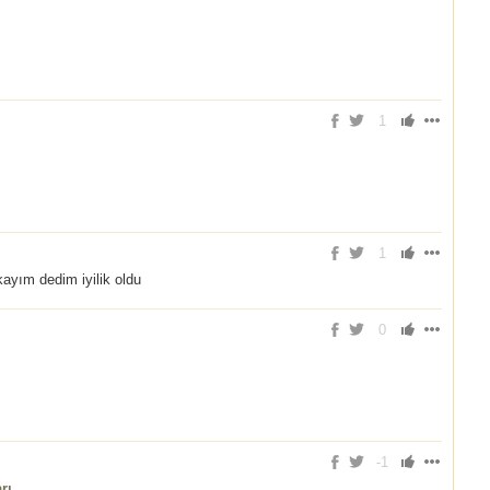
1
1
ayım dedim iyilik oldu
0
-1
rı