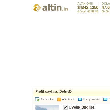
ALTIN ONS
DOL
$4342.1350
47.6
Güncel:
00:59:54
00:00:
Profil sayfası: DefneD
Sitene Ekle
Altın Arşivi
Tüm yorumlar
B
Üyelik Bilgileri