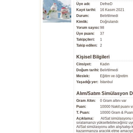
Üye adı:
DefneD
Kayıt tarihi:
16 Kasım 2021
Durum:
Belirtilmedi
Kimlik:
Doğrulandı
Yorum sayısı:
98
Üye puanı:
37
Takipçileri:
1
Takip edilen:
2
Kişisel Bilgileri
Cinsiyet:
Kadın
Doğum tarihi:
Belirtilmedi
Meslek:
Eğitim ve öğretim
Yaşadığı yer:
İstanbul
Alım/Satım Simülasyon 
Gram Altın:
0 Gram altını var
Puan:
10000 Nakit puanı v
T. Puan:
10000 Gram & Puan 
Açıklama:
Al/Sat simülasyonu ü
sıralamanızı yükseltebileceğiniz u
Al/Sat simülasyonu altın alış/satış
kazanmanıza aracılık etme amacıyla g