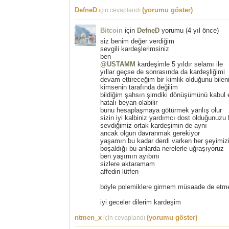
DefneD
(yorumu göster)
için cevaplandı
Bitcoin
için
DefneD
yorumu (
4 yıl önce
)
siz benim değer verdiğim
sevgili kardeşlerimsiniz
ben
@USTAMM
kardeşimle 5 yıldır selamı ile
yıllar geçse de sonrasında da kardeşliğimi
devam ettireceğim bir kimlik olduğunu bile
kimsenin tarafında değilim
bildiğim şahsın şimdiki dönüşümünü kabu
hatalı beyan olabilir
bunu hesaplaşmaya götürmek yanlış olur
sizin iyi kalbiniz yardımcı dost olduğunuzu
sevdiğimiz ortak kardeşimin de aynı
ancak olgun davranmak gerekiyor
yaşamın bu kadar derdi varken her şeyimizi
boşaldığı bu anlarda nerelerle uğraşıyoruz
ben yaşımın ayıbını
sizlere aktaramam
affedin lütfen
böyle polemiklere girmem müsaade de et
iyi geceler dilerim kardeşim
ntmen_x
(yorumu göster)
için cevaplandı