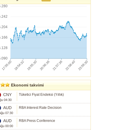
5.280
5.242
5.204
5.166
5.128
5.090
Ekonomi takvimi
CNY
Tüketici Fiyat Endeksi (Yıllık)
ğu 04:30
AUD
RBA Interest Rate Decision
Ağu 07:30
AUD
RBA Press Conference
Ağu 00:00