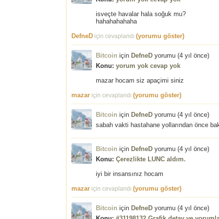
isveçte havalar hala soğuk mu?
hahahahahaha
DefneD
(yorumu göster)
için cevaplandı
Bitcoin
için
DefneD
yorumu (
4 yıl önce
)
Konu:
yorum yok cevap yok
mazar hocam siz apaçimi siniz
mazar
(yorumu göster)
için cevaplandı
Bitcoin
için
DefneD
yorumu (
4 yıl önce
)
sabah vakti hastahane yollarından önce bak
Bitcoin
için
DefneD
yorumu (
4 yıl önce
)
Konu:
Çerezlikte LUNC aldım.
iyi bir insansınız hocam
mazar
(yorumu göster)
için cevaplandı
Bitcoin
için
DefneD
yorumu (
4 yıl önce
)
Konu:
#31198132 Grafik detay ve yorumla