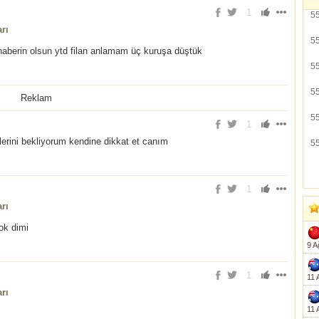
1
5
rı
5
berin olsun ytd filan anlamam üç kuruşa düştük
5
5
Reklam
5
1
erini bekliyorum kendine dikkat et canım
5
1
rı
ok dimi
9 A
1
11 
rı
11 