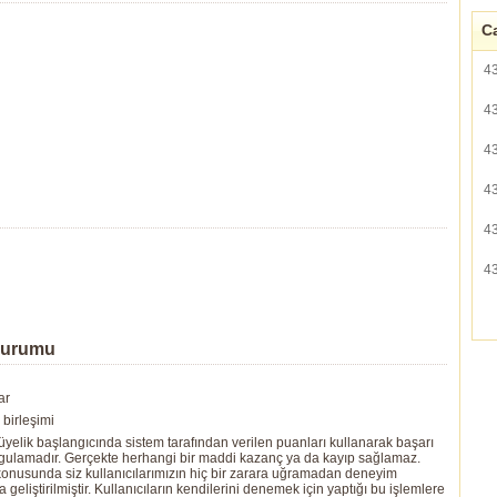
Ca
4
4
4
4
4
4
Durumu
ar
birleşimi
yelik başlangıcında sistem tarafından verilen puanları kullanarak başarı
ygulamadır. Gerçekte herhangi bir maddi kazanç ya da kayıp sağlamaz.
ı konusunda siz kullanıcılarımızın hiç bir zarara uğramadan deneyim
eliştirilmiştir. Kullanıcıların kendilerini denemek için yaptığı bu işlemlere