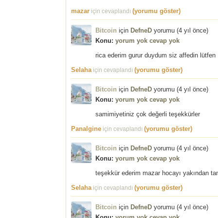
mazar
(yorumu göster)
için cevaplandı
Bitcoin
için
DefneD
yorumu (
4 yıl önce
)
Konu:
yorum yok cevap yok
rica ederim gurur duydum siz affedin lütfen
Selaha
(yorumu göster)
için cevaplandı
Bitcoin
için
DefneD
yorumu (
4 yıl önce
)
Konu:
yorum yok cevap yok
samimiyetiniz çok değerli teşekkürler
Panalgine
(yorumu göster)
için cevaplandı
Bitcoin
için
DefneD
yorumu (
4 yıl önce
)
Konu:
yorum yok cevap yok
teşekkür ederim mazar hocayı yakından tanı
Selaha
(yorumu göster)
için cevaplandı
Bitcoin
için
DefneD
yorumu (
4 yıl önce
)
Konu:
yorum yok cevap yok