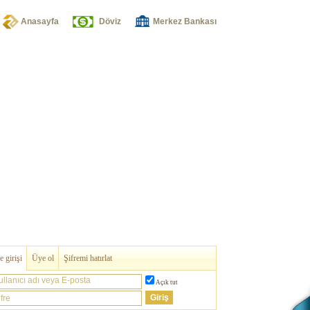
Anasayfa
Döviz
Merkez Bankası
 girişi
Üye ol
Şifremi hatırlat
ullanıcı adı veya E-posta
Açık tut
fre