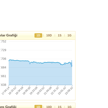
lar Grafiği
|
|
|
1D
10D
1S
1G
7.752
7.729
7.706
7.684
7.661
7.638
ro Grafiği
|
|
|
1D
10D
1S
1G