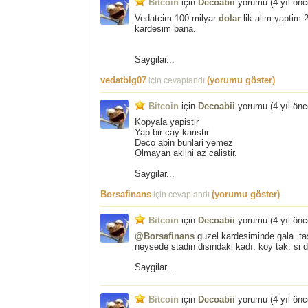
Bitcoin
için
Decoabii
yorumu (
4 yıl ön
Vedatcim 100 milyar
dolar
lik alim yaptim 
kardesim bana.
Saygilar...
vedatblg07
(yorumu göster)
için cevaplandı
Bitcoin
için
Decoabii
yorumu (
4 yıl ön
Kopyala yapistir
Yap bir cay karistir
Deco abin bunlari yemez
Olmayan aklini az calistir.
Saygilar...
Borsafinans
(yorumu göster)
için cevaplandı
Bitcoin
için
Decoabii
yorumu (
4 yıl ön
@Borsafinans
guzel kardesiminde gala. tas
neysede stadin disindaki kadı. koy tak. si d
Saygilar...
Bitcoin
için
Decoabii
yorumu (
4 yıl ön