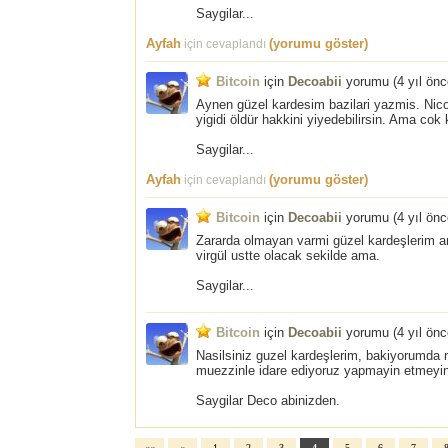
Saygilar...
Ayfah
(yorumu göster)
için cevaplandı
Bitcoin
için
Decoabii
yorumu (
4 yıl ön
Aynen güzel kardesim bazilari yazmis. Nico
yigidi öldür hakkini yiyedebilirsin. Ama cok 
Saygilar...
Ayfah
(yorumu göster)
için cevaplandı
Bitcoin
için
Decoabii
yorumu (
4 yıl ön
Zararda olmayan varmi güzel kardeşlerim ara
virgül ustte olacak sekilde ama.
Saygilar...
Bitcoin
için
Decoabii
yorumu (
4 yıl ön
Nasilsiniz guzel kardeşlerim, bakiyorumda m
muezzinle idare ediyoruz yapmayin etmeyin
Saygilar Deco abinizden.
««
«
1
2
3
4
5
6
7