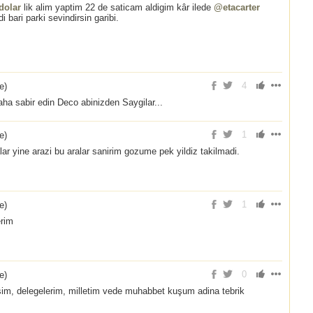
dolar
lik alim yaptim 22 de saticam aldigim kâr ilede
@etacarter
bari parki sevindirsin garibi.
4
ce
)
aha sabir edin Deco abinizden Saygilar...
1
ce
)
lar yine arazi bu aralar sanirim gozume pek yildiz takilmadi.
1
ce
)
erim
0
ce
)
hsim, delegelerim, milletim vede muhabbet kuşum adina tebrik