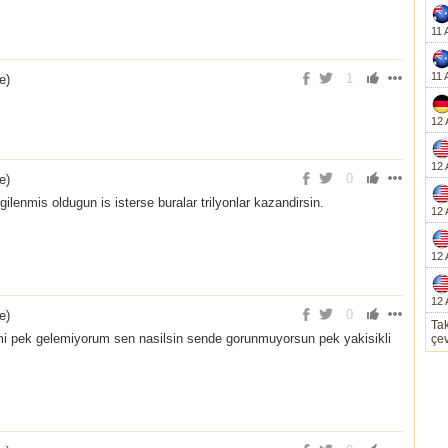
11 
11 
1
ce
)
12 
12 
0
ce
)
ilenmis oldugun is isterse buralar trilyonlar kazandirsin.
12 
12 
12 
0
ce
)
Tak
i pek gelemiyorum sen nasilsin sende gorunmuyorsun pek yakisikli
çev