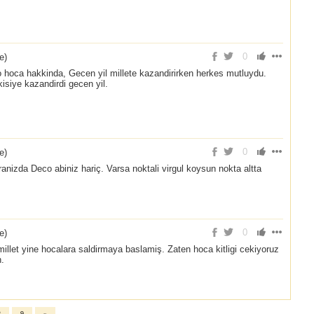
0
ce
)
 hoca hakkinda, Gecen yil millete kazandirirken herkes mutluydu.
kisiye kazandirdi gecen yil.
0
ce
)
nizda Deco abiniz hariç. Varsa noktali virgul koysun nokta altta
0
ce
)
illet yine hocalara saldirmaya baslamiş. Zaten hoca kitligi cekiyoruz
.
8
9
»