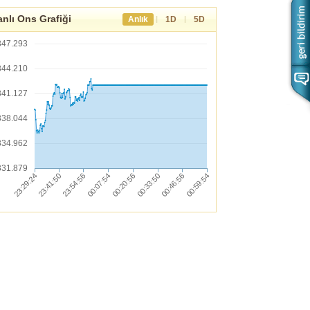
nlı Ons Grafiği
|
|
Anlık
1D
5D
347.293
344.210
341.127
338.044
334.962
331.879