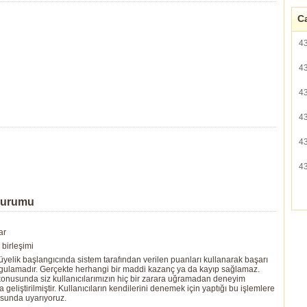
Ca
4
4
4
4
4
4
Durumu
ar
birleşimi
yelik başlangıcında sistem tarafından verilen puanları kullanarak başarı
ygulamadır. Gerçekte herhangi bir maddi kazanç ya da kayıp sağlamaz.
ı konusunda siz kullanıcılarımızın hiç bir zarara uğramadan deneyim
eliştirilmiştir. Kullanıcıların kendilerini denemek için yaptığı bu işlemlere
usunda uyarıyoruz.