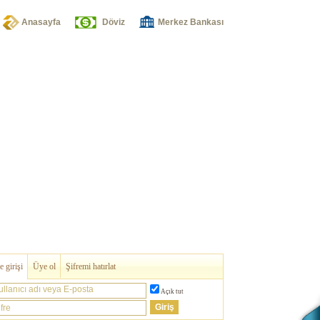
Anasayfa
Döviz
Merkez Bankası
 girişi
Üye ol
Şifremi hatırlat
ullanıcı adı veya E-posta
Açık tut
fre