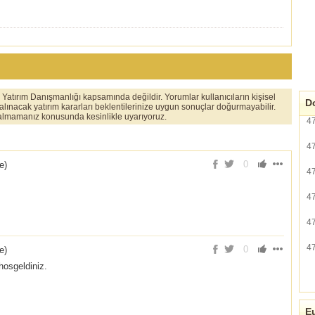
er Yatırım Danışmanlığı kapsamında değildir. Yorumlar kullanıcıların kişisel
Do
 alınacak yatırım kararları beklentilerinize uygun sonuçlar doğurmayabilir.
ı almamanız konusunda kesinlikle uyarıyoruz.
4
4
0
ce
)
4
4
4
4
0
ce
)
osgeldiniz.
Eu