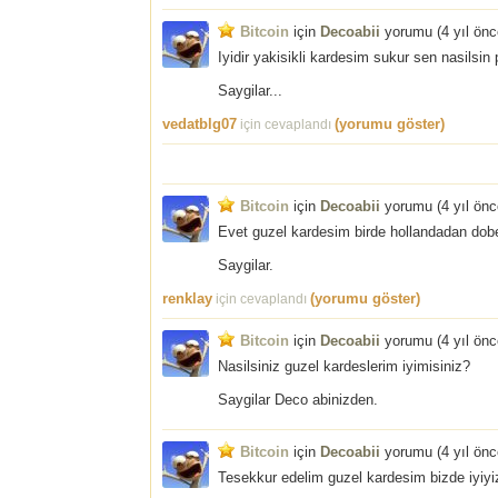
Bitcoin
için
Decoabii
yorumu (
4 yıl ön
Iyidir yakisikli kardesim sukur sen nasilsin
Saygilar...
vedatblg07
(yorumu göster)
için cevaplandı
Bitcoin
için
Decoabii
yorumu (
4 yıl ön
Evet guzel kardesim birde hollandadan doberm
Saygilar.
renklay
(yorumu göster)
için cevaplandı
Bitcoin
için
Decoabii
yorumu (
4 yıl ön
Nasilsiniz guzel kardeslerim iyimisiniz?
Saygilar Deco abinizden.
Bitcoin
için
Decoabii
yorumu (
4 yıl ön
Tesekkur edelim guzel kardesim bizde iyiyi