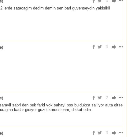
0
ce
)
22 lerde satacagim dedim demin sen bari guvenseydin yakisikli
0
ce
)
2
ce
)
arayli sabri den pek farki yok sahayi bos buldukca salliyor auta gitse
uragina kadar gidiyor guzel kardeslerim, dikkat edin.
3
ce
)