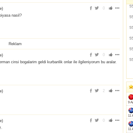
5
0
ce
)
 piyasa nasil?
5
5
5
Reklam
5
0
ce
)
5
an cinsi bogalarim geldi kurbanlik onlar ile ilgileniyorum bu aralar.
2
ce
)
9 A
11 
0
ce
)
z.
11 