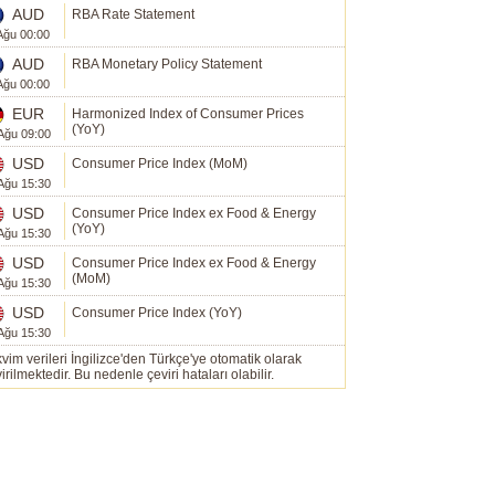
AUD
RBA Rate Statement
Ağu 00:00
AUD
RBA Monetary Policy Statement
Ağu 00:00
EUR
Harmonized Index of Consumer Prices
(YoY)
Ağu 09:00
USD
Consumer Price Index (MoM)
Ağu 15:30
USD
Consumer Price Index ex Food & Energy
(YoY)
Ağu 15:30
USD
Consumer Price Index ex Food & Energy
(MoM)
Ağu 15:30
USD
Consumer Price Index (YoY)
Ağu 15:30
vim verileri İngilizce'den Türkçe'ye otomatik olarak
irilmektedir. Bu nedenle çeviri hataları olabilir.