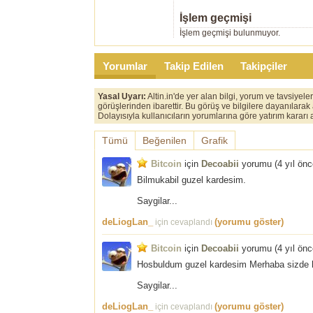
İşlem geçmişi
İşlem geçmişi bulunmuyor.
Yorumlar
Takip Edilen
Takipçiler
Yasal Uyarı:
Altin.in'de yer alan bilgi, yorum ve tavsiyel
görüşlerinden ibarettir. Bu görüş ve bilgilere dayanılarak
Dolayısıyla kullanıcıların yorumlarına göre yatırım karar
Tümü
Beğenilen
Grafik
Bitcoin
için
Decoabii
yorumu (
4 yıl ön
Bilmukabil guzel kardesim.
Saygilar...
deLiogLan_
(yorumu göster)
için cevaplandı
Bitcoin
için
Decoabii
yorumu (
4 yıl ön
Hosbuldum guzel kardesim Merhaba sizde h
Saygilar...
deLiogLan_
(yorumu göster)
için cevaplandı