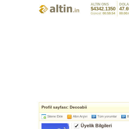
ALTIN ONS
DOL
$4342.1350
47.6
Güncel:
00:59:54
00:00:
Profil sayfası: Decoabii
Sitene Ekle
Altın Arşivi
Tüm yorumlar
B
Üyelik Bilgileri