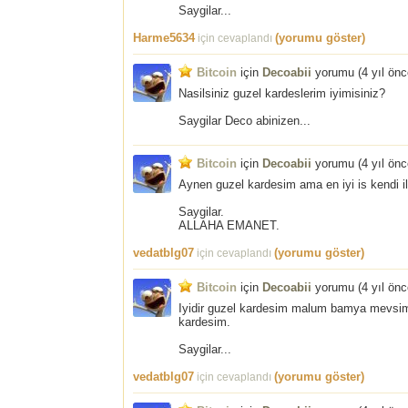
Saygilar...
Harme5634
(yorumu göster)
için cevaplandı
Bitcoin
için
Decoabii
yorumu (
4 yıl ön
Nasilsiniz guzel kardeslerim iyimisiniz?
Saygilar Deco abinizen...
Bitcoin
için
Decoabii
yorumu (
4 yıl ön
Aynen guzel kardesim ama en iyi is kendi ilg
Saygilar.
ALLAHA EMANET.
vedatblg07
(yorumu göster)
için cevaplandı
Bitcoin
için
Decoabii
yorumu (
4 yıl ön
Iyidir guzel kardesim malum bamya mevsim
kardesim.
Saygilar...
vedatblg07
(yorumu göster)
için cevaplandı