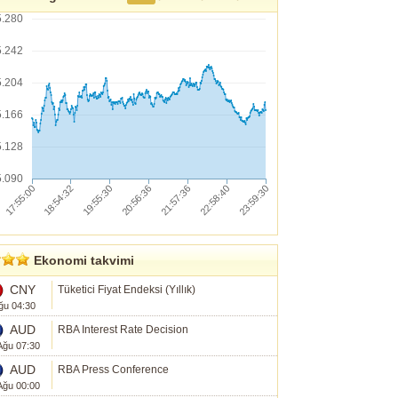
5.280
5.242
5.204
5.166
5.128
5.090
Ekonomi takvimi
CNY
Tüketici Fiyat Endeksi (Yıllık)
ğu 04:30
AUD
RBA Interest Rate Decision
Ağu 07:30
AUD
RBA Press Conference
Ağu 00:00