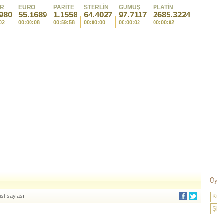
AR
EURO
PARİTE
STERLİN
GÜMÜŞ
PLATİN
980
55.1689
1.1558
64.4027
97.7117
2685.3224
02
00:00:08
00:59:58
00:00:00
00:00:02
00:00:02
Üye
ist sayfası
K
Şi