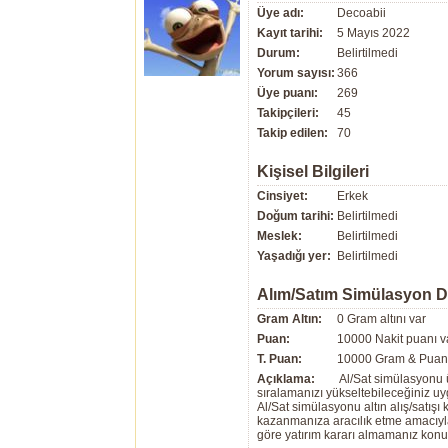
Üye adı:
Decoabii
Kayıt tarihi:
5 Mayıs 2022
Durum:
Belirtilmedi
Yorum sayısı:
366
Üye puanı:
269
Takipçileri:
45
Takip edilen:
70
Kişisel Bilgileri
Cinsiyet:
Erkek
Doğum tarihi:
Belirtilmedi
Meslek:
Belirtilmedi
Yaşadığı yer:
Belirtilmedi
Alım/Satım Simülasyon 
Gram Altın:
0 Gram altını var
Puan:
10000 Nakit puanı v
T. Puan:
10000 Gram & Puan 
Açıklama:
Al/Sat simülasyonu ü
sıralamanızı yükseltebileceğiniz u
Al/Sat simülasyonu altın alış/satış
kazanmanıza aracılık etme amacıyla g
göre yatırım kararı almamanız kon