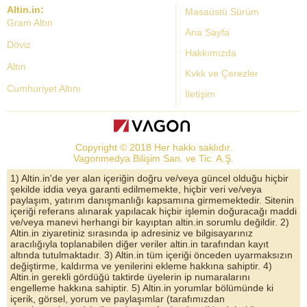
Altin.in:
Masaüstü Sürüm
Gram Altın
Ana Sayfa
Döviz
Hakkımızda
Altın
Kvkk ve Çerezler
Cumhuriyet Altını
İletişim
Dolar Kuru
Altın Fiyatları
Copyright © 2018 Her hakkı saklıdır.
Bist Yorum
Vagonmedya Bilişim San. ve Tic. A.Ş.
Altın Yorumları
1) Altin.in'de yer alan içeriğin doğru ve/veya güncel olduğu hiçbir
şekilde iddia veya garanti edilmemekte, hiçbir veri ve/veya
Döviz Kurları
paylaşım, yatırım danışmanlığı kapsamına girmemektedir. Sitenin
içeriği referans alınarak yapılacak hiçbir işlemin doğuracağı maddi
Çeyrek Altın
ve/veya manevi herhangi bir kayıptan altin.in sorumlu değildir. 2)
Altin.in ziyaretiniz sırasında ip adresiniz ve bilgisayarınız
Bitcoin
aracılığıyla toplanabilen diğer veriler altin.in tarafından kayıt
altında tutulmaktadır. 3) Altin.in tüm içeriği önceden uyarmaksızın
Euro/Dolar Parite
değiştirme, kaldırma ve yenilerini ekleme hakkına sahiptir. 4)
Altin.in gerekli gördüğü taktirde üyelerin ip numaralarını
Sterlin
engelleme hakkına sahiptir. 5) Altin.in yorumlar bölümünde ki
içerik, görsel, yorum ve paylaşımlar (tarafımızdan