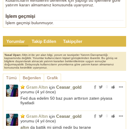
Kullanıcıların kendilerini denemek için yaptığı bu işlemlere göre
yatırım kararı almamanız konusunda uyarıyoruz.
İşlem geçmişi
İşlem geçmişi bulunmuyor.
Yorumlar
Takip Edilen
Takipçiler
Yasal Uyarı:
Altin.in'de yer alan bilgi, yorum ve tavsiyeler Yatırım Danışmanlığı
kapsamında değildir. Yorumlar kullanıcıların kişisel görüşlerinden ibarettir. Bu görüş ve
bilgilere dayanılarak alınacak yatırım kararları beklentilerinize uygun sonuçlar
doğurmayabilir. Dolayısıyla kullanıcıların yorumlarına göre yatırım kararı almamanız
konusunda kesinlikle uyarıyoruz.
Tümü
Beğenilen
Grafik
Gram Altın
Ceasar_gold
için
0
yorumu (
4 yıl önce
)
Fed dua edelim 50 baz puan arttırsın zaten piyasa
fiyatladi
Gram Altın
Ceasar_gold
için
0
yorumu (
4 yıl önce
)
altın
da battik mi şimdi nedir bu terane