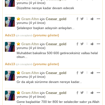
yorumu (
4 yıl önce
)
Düzeltme nereye kadar devam edecek
Gram Altın
Ceasar_gold
için
1
yorumu (
4 yıl önce
)
Şelalespor başkan adayısin anlaşılan...
Ads13
(yorumu göster)
için cevaplandı
Gram Altın
Ceasar_gold
için
0
yorumu (
4 yıl önce
)
Muhabbet bakalirsa 500 600 getireceksiniz vallaa helal
olsun...
Ads13
(yorumu göster)
için cevaplandı
Gram Altın
Ceasar_gold
için
0
yorumu (
4 yıl önce
)
Gr da alçak sürünme devam nereye kadar...
Gram Altın
Ceasar_gold
için
0
yorumu (
4 yıl önce
)
Gene başladılar 700 ler 800 ler selaleciler sabır ya Allah