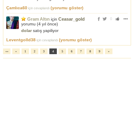
Çamlıca60
(yorumu göster)
için cevaplandı
Gram Altın
Ceasar_gold
için
0
yorumu (
4 yıl önce
)
dolar
satış yapiliyor
Leventgolld38
(yorumu göster)
için cevaplandı
««
«
1
2
3
4
5
6
7
8
9
»