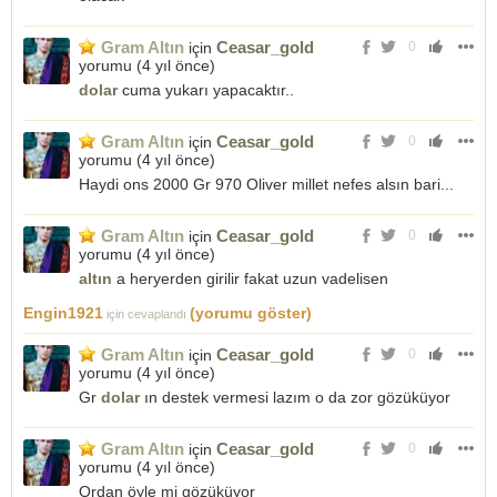
Gram Altın
Ceasar_gold
için
0
yorumu (
4 yıl önce
)
dolar
cuma yukarı yapacaktır..
Gram Altın
Ceasar_gold
için
0
yorumu (
4 yıl önce
)
Haydi ons 2000 Gr 970 Oliver millet nefes alsın bari...
Gram Altın
Ceasar_gold
için
0
yorumu (
4 yıl önce
)
altın
a heryerden girilir fakat uzun vadelisen
Engin1921
(yorumu göster)
için cevaplandı
Gram Altın
Ceasar_gold
için
0
yorumu (
4 yıl önce
)
Gr
dolar
ın destek vermesi lazım o da zor gözüküyor
Gram Altın
Ceasar_gold
için
0
yorumu (
4 yıl önce
)
Ordan öyle mi gözüküyor