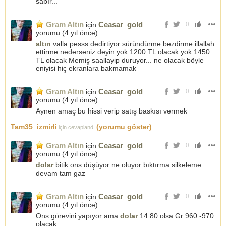
sabır...
Gram Altın
Ceasar_gold
için
0
yorumu (
4 yıl önce
)
altın
valla pesss dedirtiyor süründürme bezdirme illallah
ettirme nederseniz deyin yok 1200 TL olacak yok 1450
TL olacak Memiş saallayip duruyor... ne olacak böyle
eniyisi hiç ekranlara bakmamak
Gram Altın
Ceasar_gold
için
0
yorumu (
4 yıl önce
)
Aynen amaç bu hissi verip satış baskısı vermek
Tam35_izmirli
(yorumu göster)
için cevaplandı
Gram Altın
Ceasar_gold
için
0
yorumu (
4 yıl önce
)
dolar
bitik ons düşüyor ne oluyor bıktırma silkeleme
devam tam gaz
Gram Altın
Ceasar_gold
için
0
yorumu (
4 yıl önce
)
Ons görevini yapıyor ama
dolar
14.80 olsa Gr 960 -970
olacak