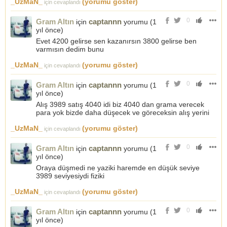
_UzMaN_
(yorumu göster)
için cevaplandı
0
Gram Altın
captannn
için
yorumu (
1
yıl önce
)
Evet 4200 gelirse sen kazanırsın 3800 gelirse ben
varmısın dedim bunu
_UzMaN_
(yorumu göster)
için cevaplandı
0
Gram Altın
captannn
için
yorumu (
1
yıl önce
)
Alış 3989 satış 4040 idi biz 4040 dan grama verecek
para yok bizde daha düşecek ve göreceksin alış yerini
_UzMaN_
(yorumu göster)
için cevaplandı
0
Gram Altın
captannn
için
yorumu (
1
yıl önce
)
Oraya düşmedi ne yaziki haremde en düşük seviye
3989 seviyesiydi fiziki
_UzMaN_
(yorumu göster)
için cevaplandı
0
Gram Altın
captannn
için
yorumu (
1
yıl önce
)