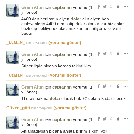
1
Gram Altın
captannn
için
yorumu (
1
yıl önce
)
4400 den beri satın diyen
dolar
alın diyen ben
dinleyenlerin 4400 den satip dolar alanlar var biz dolar
bazlı dip bekliyoruz alacamiz zamani biliyoruz cevabi
budur
_UzMaN_
(yorumu göster)
için cevaplandı
0
Gram Altın
captannn
için
yorumu (
1
yıl önce
)
Süper ligde sivasin kardeş takimi kim
_UzMaN_
(yorumu göster)
için cevaplandı
0
Gram Altın
captannn
için
yorumu (
1
yıl önce
)
Tl orak bakma
dolar
olarak bak 92 dolara kadar inecek
Güven_gitti
(yorumu göster)
için cevaplandı
0
Gram Altın
captannn
için
yorumu (
1
yıl önce
)
Anlamadiysan bidaha anlata bilirim sıkıntı yok