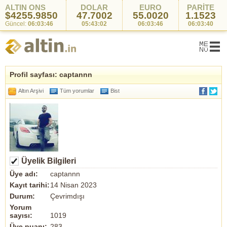
ALTIN ONS
DOLAR
EURO
PARİTE
$4255.9850
47.7002
55.0020
1.1523
Güncel:
06:03:46
05:43:02
06:03:46
06:03:40
Profil sayfası: captannn
Altın Arşivi
Tüm yorumlar
Bist
Üyelik Bilgileri
Üye adı:
captannn
Kayıt tarihi:
14 Nisan 2023
Durum:
Çevrimdışı
Yorum
sayısı:
1019
Üye puanı:
283