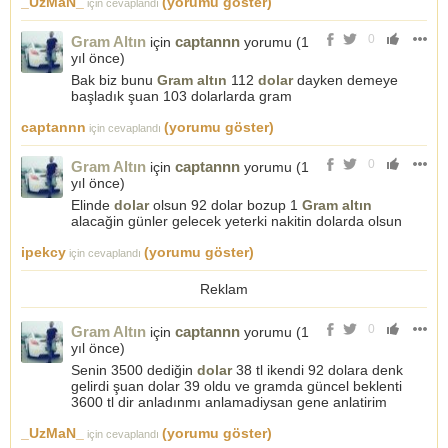
_UzMaN_
(yorumu göster)
için cevaplandı
0
Gram Altın
captannn
için
yorumu (
1
yıl önce
)
Bak biz bunu
Gram altın
112
dolar
dayken demeye
başladık şuan 103 dolarlarda gram
captannn
(yorumu göster)
için cevaplandı
0
Gram Altın
captannn
için
yorumu (
1
yıl önce
)
Elinde
dolar
olsun 92 dolar bozup 1
Gram altın
alacağin günler gelecek yeterki nakitin dolarda olsun
ipekcy
(yorumu göster)
için cevaplandı
Reklam
0
Gram Altın
captannn
için
yorumu (
1
yıl önce
)
Senin 3500 dediğin
dolar
38 tl ikendi 92 dolara denk
gelirdi şuan dolar 39 oldu ve gramda güncel beklenti
3600 tl dir anladınmı anlamadiysan gene anlatirim
_UzMaN_
(yorumu göster)
için cevaplandı