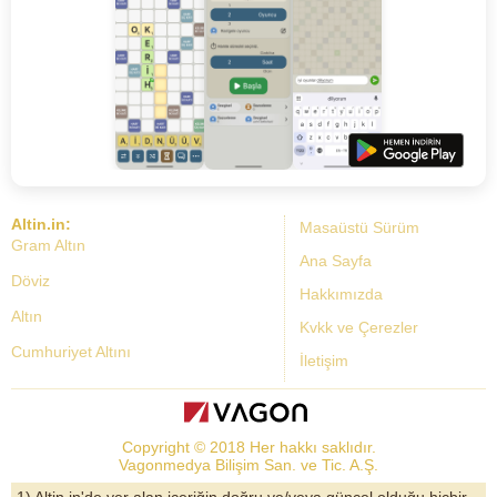
Altin.in:
Masaüstü Sürüm
Gram Altın
Ana Sayfa
Döviz
Hakkımızda
Altın
Kvkk ve Çerezler
Cumhuriyet Altını
İletişim
Dolar Kuru
Altın Fiyatları
Copyright © 2018 Her hakkı saklıdır.
Bist Yorum
Vagonmedya Bilişim San. ve Tic. A.Ş.
Altın Yorumları