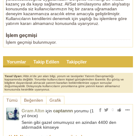
kazanç ya da kayıp sağlamaz. Al/Sat simülasyonu altın alış/satışı
konusunda siz kullanıcılarımızın hiç bir zarara uğramadan
deneyim kazanmanıza aracılık etme amacıyla geliştirilmiştir.
Kullanıcıların kendilerini denemek için yaptığı bu işlemlere göre
yatırım kararı almamanız konusunda uyarıyoruz.
İşlem geçmişi
İşlem geçmişi bulunmuyor.
Yorumlar
Takip Edilen
Takipçiler
Yasal Uyarı:
Altin.in'de yer alan bilgi, yorum ve tavsiyeler Yatırım Danışmanlığı
kapsamında değildir. Yorumlar kullanıcıların kişisel görüşlerinden ibarettir. Bu görüş ve
bilgilere dayanılarak alınacak yatırım kararları beklentilerinize uygun sonuçlar
doğurmayabilir. Dolayısıyla kullanıcıların yorumlarına göre yatırım kararı almamanız
konusunda kesinlikle uyarıyoruz.
Tümü
Beğenilen
Grafik
0
Gram Altın
captannn
için
yorumu (
1
yıl önce
)
Senin gibi gazel omumuyoz en azindan 4400 den
aldırmadık kimseye