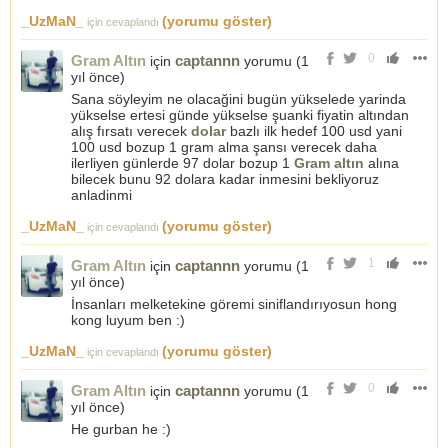
_UzMaN_
(yorumu göster)
için cevaplandı
0
Gram Altın
captannn
için
yorumu (
1
yıl önce
)
Sana söyleyim ne olacağini bugün yükselede yarinda
yükselse ertesi günde yükselse şuanki fiyatin altından
alış fırsatı verecek
dolar
bazlı ilk hedef 100 usd yani
100 usd bozup 1 gram alma şansı verecek daha
ilerliyen günlerde 97 dolar bozup 1
Gram altın
alına
bilecek bunu 92 dolara kadar inmesini bekliyoruz
anladinmi
_UzMaN_
(yorumu göster)
için cevaplandı
1
Gram Altın
captannn
için
yorumu (
1
yıl önce
)
İnsanları melketekine göremi siniflandırıyosun hong
kong luyum ben :)
_UzMaN_
(yorumu göster)
için cevaplandı
0
Gram Altın
captannn
için
yorumu (
1
yıl önce
)
He gurban he :)