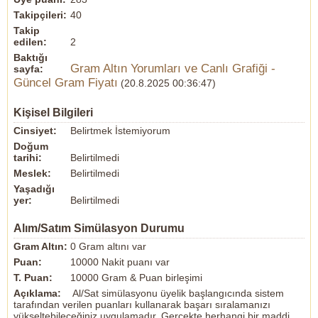
Takipçileri:
40
Takip
edilen:
2
Baktığı
Gram Altın Yorumları ve Canlı Grafiği -
sayfa:
Güncel Gram Fiyatı
(20.8.2025 00:36:47)
Kişisel Bilgileri
Cinsiyet:
Belirtmek İstemiyorum
Doğum
tarihi:
Belirtilmedi
Meslek:
Belirtilmedi
Yaşadığı
yer:
Belirtilmedi
Alım/Satım Simülasyon Durumu
Gram Altın:
0 Gram altını var
Puan:
10000 Nakit puanı var
T. Puan:
10000 Gram & Puan birleşimi
Açıklama:
Al/Sat simülasyonu üyelik başlangıcında sistem
tarafından verilen puanları kullanarak başarı sıralamanızı
yükseltebileceğiniz uygulamadır. Gerçekte herhangi bir maddi