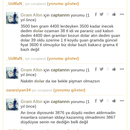
_UzMaN_
(yorumu göster)
için cevaplandı
0
Gram Altın
captannn
için
yorumu (
1
yıl önce
)
3500 ben gram 4400 lerdeyken 3500 kadar inecek
dedim
dolar
ozaman 38 tl idi ve paraniz usd kalsın
dedim 4400 den gramlari bozun dolar alın dedim şuan
dolar 39 oldu üzerine 1 tl koydu şuan gramda güncel
fiyat 3600 tl olmuşdur biz dolar bazlı bakarız grama tl
bazlı değil
_UzMaN_
(yorumu göster)
için cevaplandı
0
Gram Altın
captannn
için
yorumu (
1
yıl önce
)
Nakitin
dolar
da ise bekle pişman olmazsın
zararziyan34
(yorumu göster)
için cevaplandı
0
Gram Altın
captannn
için
yorumu (
1
yıl önce
)
An önce diyosunki 3876 ya düşdü neden aldirmadin
insanlara ozaman iddayi kazanmiş olmadimmi 3867
düşdüyse senin ne dediğin belli değil