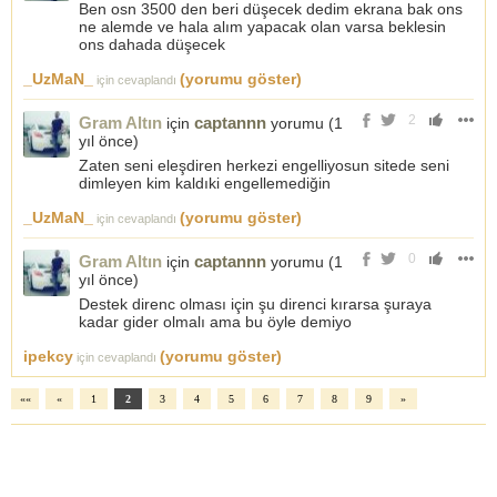
Ben osn 3500 den beri düşecek dedim ekrana bak ons
ne alemde ve hala alım yapacak olan varsa beklesin
ons dahada düşecek
_UzMaN_
(yorumu göster)
için cevaplandı
2
Gram Altın
captannn
için
yorumu (
1
yıl önce
)
Zaten seni eleşdiren herkezi engelliyosun sitede seni
dimleyen kim kaldıki engellemediğin
_UzMaN_
(yorumu göster)
için cevaplandı
0
Gram Altın
captannn
için
yorumu (
1
yıl önce
)
Destek direnc olması için şu direnci kırarsa şuraya
kadar gider olmalı ama bu öyle demiyo
ipekcy
(yorumu göster)
için cevaplandı
««
«
1
2
3
4
5
6
7
8
9
»