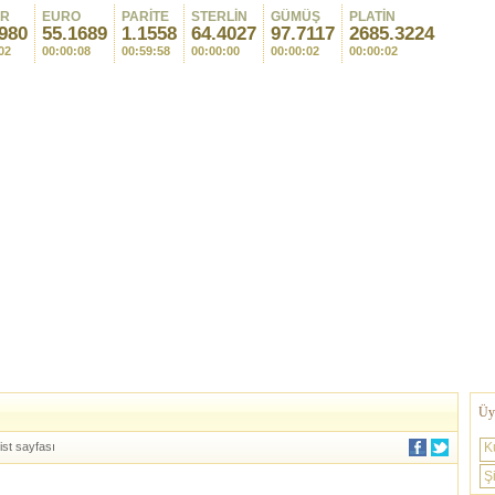
AR
EURO
PARİTE
STERLİN
GÜMÜŞ
PLATİN
980
55.1689
1.1558
64.4027
97.7117
2685.3224
02
00:00:08
00:59:58
00:00:00
00:00:02
00:00:02
Üye
ist sayfası
K
Şi