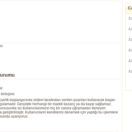
Ca
4
4
4
um
4
4
4
Durumu
ar
birleşimi
yelik başlangıcında sistem tarafından verilen puanları kullanarak başarı
ygulamadır. Gerçekte herhangi bir maddi kazanç ya da kayıp sağlamaz.
ı konusunda siz kullanıcılarımızın hiç bir zarara uğramadan deneyim
eliştirilmiştir. Kullanıcıların kendilerini denemek için yaptığı bu işlemlere
usunda uyarıyoruz.