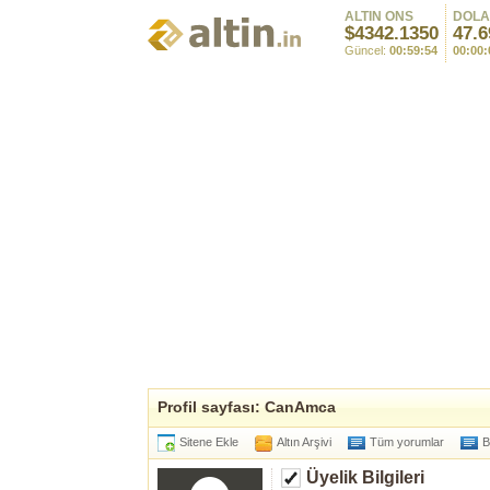
ALTIN ONS
DOL
$4342.1350
47.6
Güncel:
00:59:54
00:00:
Profil sayfası: CanAmca
Sitene Ekle
Altın Arşivi
Tüm yorumlar
B
Üyelik Bilgileri