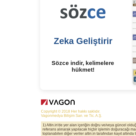
Zeka Geliştirir
Sözce indir, kelimelere
hükmet!
Copyright © 2018 Her hakkı saklıdır.
Vagonmedya Bilişim San. ve Tic. A.Ş.
1) Altin.in'de yer alan içeriğin doğru ve/veya güncel old
referans alınarak yapılacak hiçbir işlemin doğuracağı maddi
toplanabilen diğer veriler altin.in tarafından kayıt altında