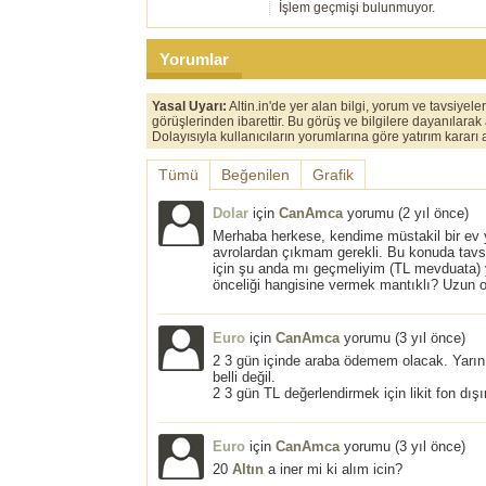
İşlem geçmişi bulunmuyor.
Yorumlar
Yasal Uyarı:
Altin.in'de yer alan bilgi, yorum ve tavsiyel
görüşlerinden ibarettir. Bu görüş ve bilgilere dayanılarak
Dolayısıyla kullanıcıların yorumlarına göre yatırım karar
Tümü
Beğenilen
Grafik
Dolar
için
CanAmca
yorumu (
2 yıl önce
)
Merhaba herkese, kendime müstakil bir ev y
avrolardan çıkmam gerekli. Bu konuda tav
için şu anda mı geçmeliyim (TL mevduata) y
önceliği hangisine vermek mantıklı? Uzun 
Euro
için
CanAmca
yorumu (
3 yıl önce
)
2 3 gün içinde araba ödemem olacak. Yarı
belli değil.
2 3 gün TL değerlendirmek için likit fon dışın
Euro
için
CanAmca
yorumu (
3 yıl önce
)
20
Altın
a iner mi ki alım icin?