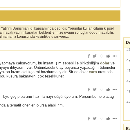
er Yatırım Danışmanlığı kapsamında değildir. Yorumlar kullanıcıların kişisel
 alınacak yatırım kararları beklentilerinize uygun sonuçlar doğurmayabilir.
ı almamanız konusunda kesinlikle uyarıyoruz.
Do
4
0
4
apmaya çalışıyorum, bu inşaat işim sebebi ile biriktirdiğim
dolar
ve
siyeye ihtiyacım var. Önümüzdeki 6 ay boyunca yapacağım ödemeler
4
oksa lazım oldukça mi bozdurma iyidir. Bir de dolar
euro
arasında
oldu kusura bakmayın, çok teşekkürler.
4
0
4
n TLye geçip paramı hazırlamayı düşünüyorum. Perşembe ne olacagi
4
da alternatif önerileri olursa alabilirim.
0
Eu