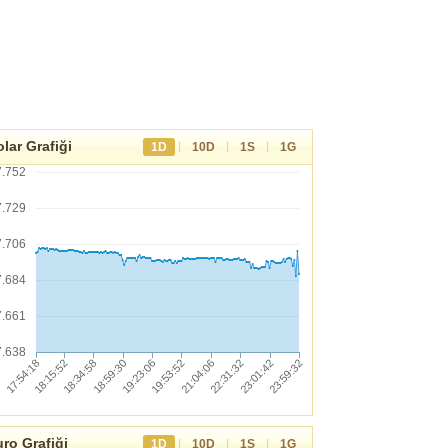
lar Grafiği
|
|
|
1D
10D
1S
1G
7.752
7.729
7.706
7.684
7.661
7.638
ro Grafiği
|
|
|
1D
10D
1S
1G