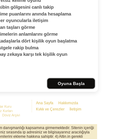
etsiz kelime oyunu
ibin gölgesini canlı takip
ime puanlarını anında hesaplama
er oyuncularla iletişim
an taşları görme
imelerin anlamlarını görme
adaşlarla dört kişilik oyun başlatma
tgele rakip bulma
ay zekaya karşı tek kişilik oyun
Oyuna Başla
Ana Sayfa
Hakkımızda
lar Kuru
Kvkk ve Çerezler
İletişim
z Kurları
Döviz Arşivi
rım danışmanlığı kapsamına girmemektedir. Sitenin içeriği
iz sırasında ip adresiniz ve bilgisayarınız aracılığıyla
nilerini ekleme hakkına sahiptir. 4) Altin.in gerekli