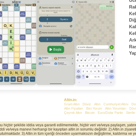
Ücr
Rak
Kel
Diğ
Kal
Kel
Ark
Ras
Yap
Altin.in:
Gram Altın
Döviz
Altın
Cumhuriyet Altını
Do
Altın Fiyatları
Bist Yorum
Altın Yorumları
Dövi
Çeyrek Altın
Bitcoin
Euro/Dolar Parite
Sterlin
uğu hiçbir şekilde iddia veya garanti edilmemekte, hiçbir veri ve/veya paylaşım, yatı
 ve/veya manevi herhangi bir kayıptan altin.in sorumlu değildir. 2) Altin.in ziyaretin
 tutulmaktadır. 3) Altin.in tüm içeriği önceden uyarmaksızın değiştirme, kaldırma ve ye