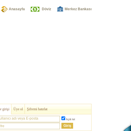
Anasayfa
Döviz
Merkez Bankası
 girişi
Üye ol
Şifremi hatırlat
ullanıcı adı veya E-posta
Açık tut
fre