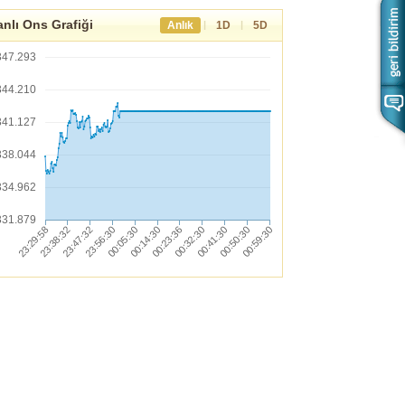
nlı Ons Grafiği
|
|
Anlık
1D
5D
347.293
344.210
341.127
338.044
334.962
331.879