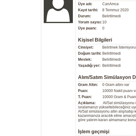
Üye adı:
CanAmca
Kayıt tarihi:
8 Temmuz 2020
Durum:
Belirtilmedi
Yorum sayısı:
10
Üye puanı:
0
Kişisel Bilgileri
Cinsiyet:
Belirtmek İstemiyor
Doğum tarihi:
Belirtilmedi
Meslek:
Belirtilmedi
Yaşadığı yer:
Belirtilmedi
Alım/Satım Simülasyon 
Gram Altın:
0 Gram altını var
Puan:
10000 Nakit puanı v
T. Puan:
10000 Gram & Puan 
Açıklama:
Al/Sat simülasyonu ü
sıralamanızı yükseltebileceğiniz u
Al/Sat simülasyonu altın alış/satış
kazanmanıza aracılık etme amacıyla g
göre yatırım kararı almamanız kon
İşlem geçmişi