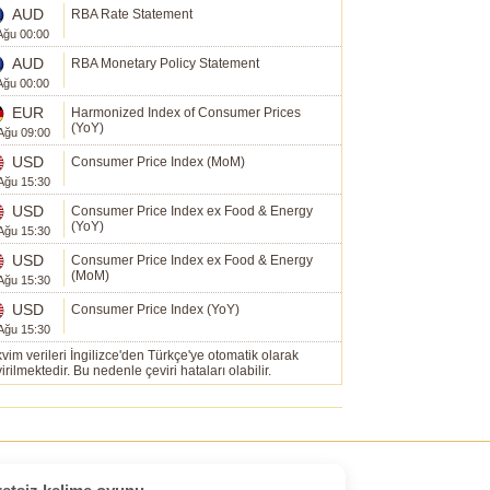
AUD
RBA Rate Statement
Ağu 00:00
AUD
RBA Monetary Policy Statement
Ağu 00:00
EUR
Harmonized Index of Consumer Prices
(YoY)
Ağu 09:00
USD
Consumer Price Index (MoM)
Ağu 15:30
USD
Consumer Price Index ex Food & Energy
(YoY)
Ağu 15:30
USD
Consumer Price Index ex Food & Energy
(MoM)
Ağu 15:30
USD
Consumer Price Index (YoY)
Ağu 15:30
vim verileri İngilizce'den Türkçe'ye otomatik olarak
irilmektedir. Bu nedenle çeviri hataları olabilir.