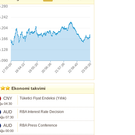
5.280
5.242
5.204
5.166
5.128
5.090
Ekonomi takvimi
CNY
Tüketici Fiyat Endeksi (Yıllık)
ğu 04:30
AUD
RBA Interest Rate Decision
Ağu 07:30
AUD
RBA Press Conference
Ağu 00:00