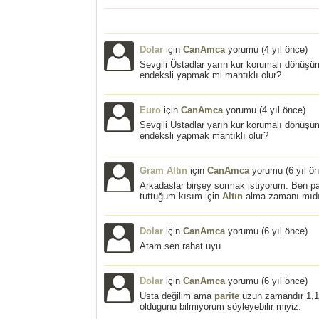
Dolar
için
CanAmca
yorumu (
4 yıl önce
)
Sevgili Üstadlar yarın kur korumalı dönüş
endeksli yapmak mi mantıklı olur?
Euro
için
CanAmca
yorumu (
4 yıl önce
)
Sevgili Üstadlar yarın kur korumalı dönüş
endeksli yapmak mantıklı olur?
Gram Altın
için
CanAmca
yorumu (
6 yıl ö
Arkadaslar birşey sormak istiyorum. Ben
tuttuğum kısım için
Altın
alma zamanı mıdır
Dolar
için
CanAmca
yorumu (
6 yıl önce
)
Atam sen rahat uyu
Dolar
için
CanAmca
yorumu (
6 yıl önce
)
Usta değilim ama
parite
uzun zamandır 1,10
oldugunu bilmiyorum söyleyebilir miyiz.