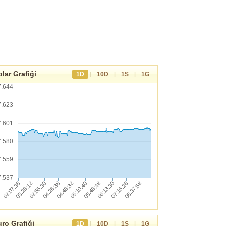
lar Grafiği
|
|
|
1D
10D
1S
1G
7.644
7.623
7.601
7.580
7.559
7.537
ro Grafiği
|
|
|
1D
10D
1S
1G