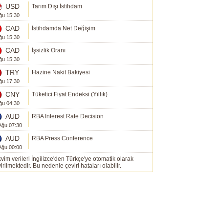
USD
Tarım Dışı İstihdam
ğu 15:30
CAD
İstihdamda Net Değişim
ğu 15:30
CAD
İşsizlik Oranı
ğu 15:30
TRY
Hazine Nakit Bakiyesi
ğu 17:30
CNY
Tüketici Fiyat Endeksi (Yıllık)
ğu 04:30
AUD
RBA Interest Rate Decision
Ağu 07:30
AUD
RBA Press Conference
Ağu 00:00
vim verileri İngilizce'den Türkçe'ye otomatik olarak
irilmektedir. Bu nedenle çeviri hataları olabilir.