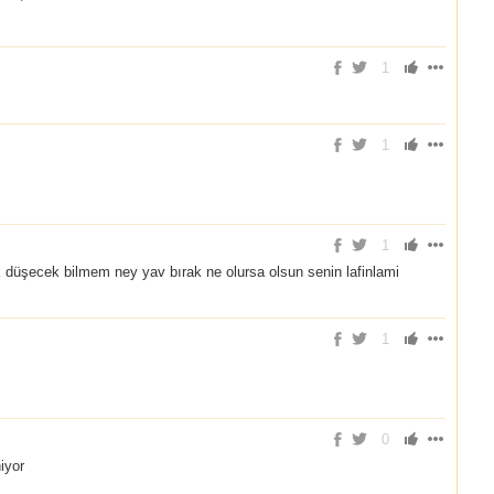
1
1
1
düşecek bilmem ney yav bırak ne olursa olsun senin lafinlami
1
0
iyor