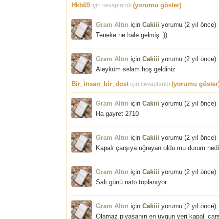
Hkb69
(yorumu göster)
için cevaplandı
Gram Altın
için
Cakiii
yorumu (
2 yıl önce
)
Teneke ne hale gelmiş :))
Gram Altın
için
Cakiii
yorumu (
2 yıl önce
)
Aleyküm selam hoş geldiniz
Bir_insan_bir_dost
(yorumu göster
için cevaplandı
Gram Altın
için
Cakiii
yorumu (
2 yıl önce
)
Ha gayret 2710
Gram Altın
için
Cakiii
yorumu (
2 yıl önce
)
Kapalı çarşıya uğrayan oldu mu durum nedi
Gram Altın
için
Cakiii
yorumu (
2 yıl önce
)
Salı günü nato toplanıyor
Gram Altın
için
Cakiii
yorumu (
2 yıl önce
)
Olamaz piyasanın en uygun yeri kapali cars