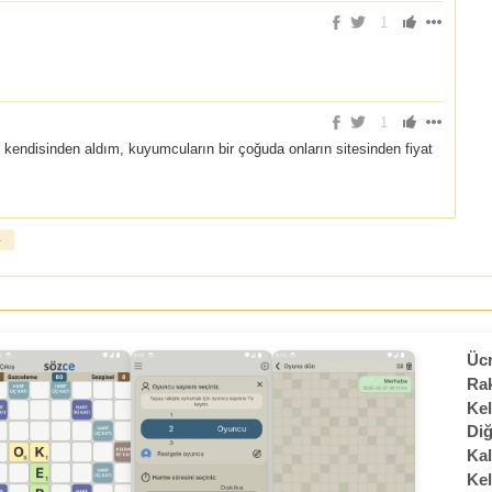
1
1
endisinden aldım, kuyumcuların bir çoğuda onların sitesinden fiyat
»
Ücr
Rak
Kel
Diğ
Kal
Kel