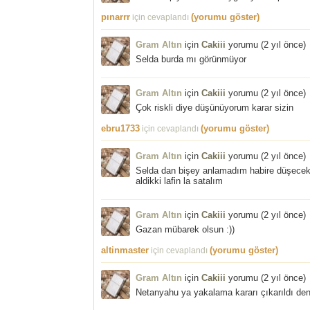
pınarrr
(yorumu göster)
için cevaplandı
Gram Altın
için
Cakiii
yorumu (
2 yıl önce
)
Selda burda mı görünmüyor
Gram Altın
için
Cakiii
yorumu (
2 yıl önce
)
Çok riskli diye düşünüyorum karar sizin
ebru1733
(yorumu göster)
için cevaplandı
Gram Altın
için
Cakiii
yorumu (
2 yıl önce
)
Selda dan bişey anlamadım habire düşecek 
aldikki lafin la satalım
Gram Altın
için
Cakiii
yorumu (
2 yıl önce
)
Gazan mübarek olsun :))
altinmaster
(yorumu göster)
için cevaplandı
Gram Altın
için
Cakiii
yorumu (
2 yıl önce
)
Netanyahu ya yakalama kararı çıkarıldı den