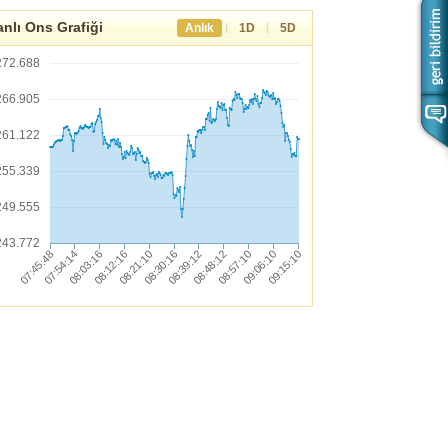
nlı Ons Grafiği
|
|
Anlık
1D
5D
272.688
266.905
261.122
255.339
249.555
243.772