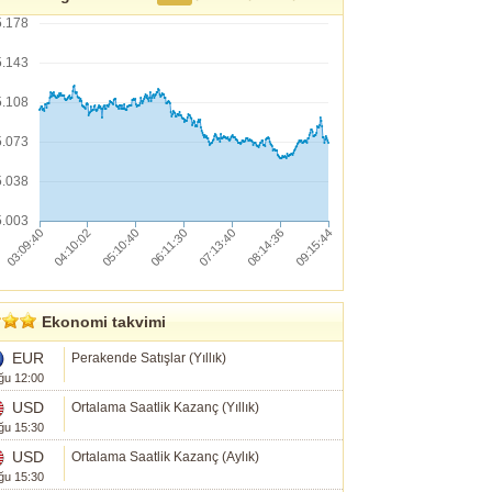
5.178
5.143
5.108
5.073
5.038
5.003
Ekonomi takvimi
EUR
Perakende Satışlar (Yıllık)
ğu 12:00
USD
Ortalama Saatlik Kazanç (Yıllık)
ğu 15:30
USD
Ortalama Saatlik Kazanç (Aylık)
ğu 15:30