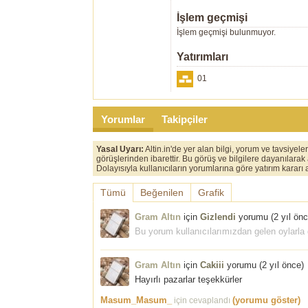
İşlem geçmişi
İşlem geçmişi bulunmuyor.
Yatırımları
01
Yorumlar
Takipçiler
Yasal Uyarı:
Altin.in'de yer alan bilgi, yorum ve tavsiyel
görüşlerinden ibarettir. Bu görüş ve bilgilere dayanılarak
Dolayısıyla kullanıcıların yorumlarına göre yatırım karar
Tümü
Beğenilen
Grafik
Gram Altın
için
Gizlendi
yorumu (
2 yıl ön
Bu yorum kullanıcılarımızdan gelen oylarla g
Gram Altın
için
Cakiii
yorumu (
2 yıl önce
)
Hayırlı pazarlar teşekkürler
Masum_Masum_
(yorumu göster)
için cevaplandı