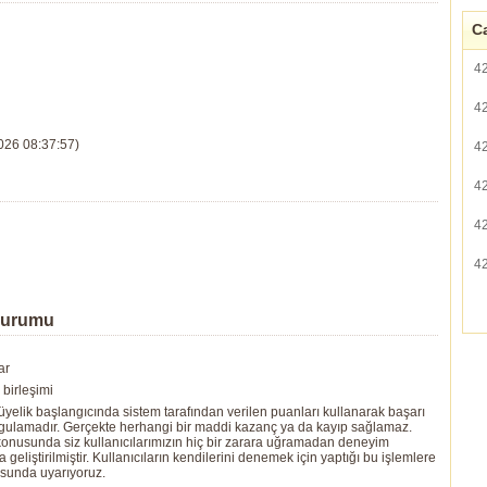
Ca
4
4
026 08:37:57)
4
4
4
4
Durumu
ar
birleşimi
yelik başlangıcında sistem tarafından verilen puanları kullanarak başarı
ygulamadır. Gerçekte herhangi bir maddi kazanç ya da kayıp sağlamaz.
ı konusunda siz kullanıcılarımızın hiç bir zarara uğramadan deneyim
eliştirilmiştir. Kullanıcıların kendilerini denemek için yaptığı bu işlemlere
usunda uyarıyoruz.