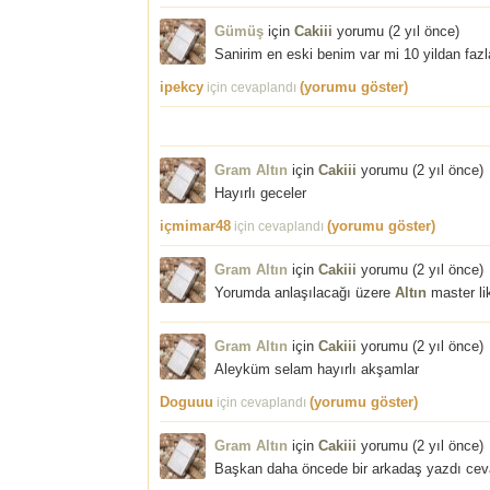
Gümüş
için
Cakiii
yorumu (
2 yıl önce
)
Sanirim en eski benim var mi 10 yildan fazla
ipekcy
(yorumu göster)
için cevaplandı
Gram Altın
için
Cakiii
yorumu (
2 yıl önce
)
Hayırlı geceler
içmimar48
(yorumu göster)
için cevaplandı
Gram Altın
için
Cakiii
yorumu (
2 yıl önce
)
Yorumda anlaşılacağı üzere
Altın
master li
Gram Altın
için
Cakiii
yorumu (
2 yıl önce
)
Aleyküm selam hayırlı akşamlar
Doguuu
(yorumu göster)
için cevaplandı
Gram Altın
için
Cakiii
yorumu (
2 yıl önce
)
Başkan daha öncede bir arkadaş yazdı cev