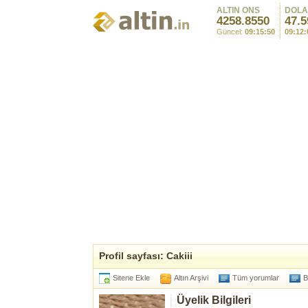
ALTIN ONS
DOL
4258.8550
47.5
Güncel:
09:15:50
09:12:
Profil sayfası: Cakiii
Sitene Ekle
Altın Arşivi
Tüm yorumlar
B
Üyelik Bilgileri