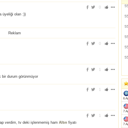
5
0
 üyeliği olan :))
5
5
Reklam
5
0
5
5
1
k bir durum görünmüyor
1
6 A
7 A
1
ap verdim, tv deki işlenmemiş ham
Altın
fiyatı
7 A