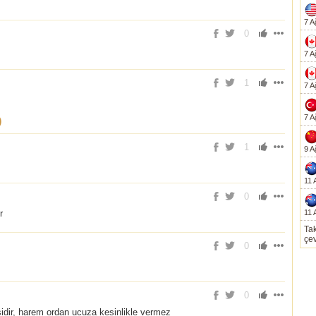
7 A
0
7 A
1
7 A
7 A
)
1
9 A
11 
0
r
11 
Tak
çev
0
0
idir, harem ordan ucuza kesinlikle vermez