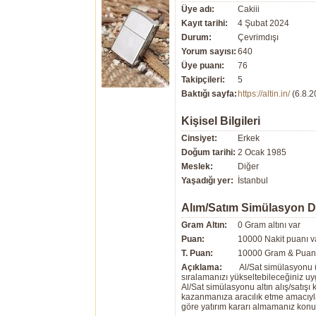
Üye adı:
Cakiii
Kayıt tarihi:
4 Şubat 2024
Durum:
Çevrimdışı
Yorum sayısı:
640
Üye puanı:
76
Takipçileri:
5
Baktığı sayfa:
https://altin.in/
(6.8.2
Kişisel Bilgileri
Cinsiyet:
Erkek
Doğum tarihi:
2 Ocak 1985
Meslek:
Diğer
Yaşadığı yer:
İstanbul
Alım/Satım Simülasyon 
Gram Altın:
0 Gram altını var
Puan:
10000 Nakit puanı v
T. Puan:
10000 Gram & Puan 
Açıklama:
Al/Sat simülasyonu ü
sıralamanızı yükseltebileceğiniz u
Al/Sat simülasyonu altın alış/satış
kazanmanıza aracılık etme amacıyla g
göre yatırım kararı almamanız kon