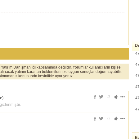
Do
4
4
er Yatırım Danışmanlığı kapsamında değildir. Yorumlar kullanıcıların kişisel
 alınacak yatırım kararları beklentilerinize uygun sonuçlar doğurmayabilir.
4
ı almamanız konusunda kesinlikle uyarıyoruz.
4
-3
ce
)
4
izlenmiştir.
4
0
Eu