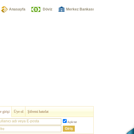
Anasayfa
Döviz
Merkez Bankası
 girişi
Üye ol
Şifremi hatırlat
ullanıcı adı veya E-posta
Açık tut
fre