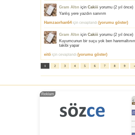
Gram Altın
için
Cakiii
yorumu (
2 yıl önce
)
Yanlış yere yazdın sanırım
Hamzaorhan64
(yorumu göster)
için cevaplandı
Gram Altın
için
Cakiii
yorumu (
2 yıl önce
)
Kuyumcunun bir suçu yok ben haremaltının k
takibi yapar
eitö
(yorumu göster)
için cevaplandı
1
2
3
4
5
6
7
8
9
Reklam