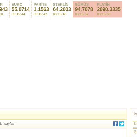
AR
EURO
PARİTE
STERLİN
GÜMÜŞ
PLATİN
943
55.0714
1.1563
64.2003
94.7678
2690.3335
00
09:15:44
09:15:42
09:15:46
09:15:52
09:15:50
Üye
ist sayfası
K
Şi