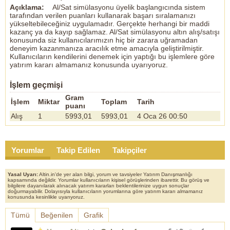
Açıklama:
Al/Sat simülasyonu üyelik başlangıcında sistem
tarafından verilen puanları kullanarak başarı sıralamanızı
yükseltebileceğiniz uygulamadır. Gerçekte herhangi bir maddi
kazanç ya da kayıp sağlamaz. Al/Sat simülasyonu altın alış/satışı
konusunda siz kullanıcılarımızın hiç bir zarara uğramadan
deneyim kazanmanıza aracılık etme amacıyla geliştirilmiştir.
Kullanıcıların kendilerini denemek için yaptığı bu işlemlere göre
yatırım kararı almamanız konusunda uyarıyoruz.
İşlem geçmişi
Gram
İşlem
Miktar
Toplam
Tarih
puanı
Alış
1
5993,01
5993,01
4 Oca 26 00:50
Yorumlar
Takip Edilen
Takipçiler
Yasal Uyarı:
Altin.in'de yer alan bilgi, yorum ve tavsiyeler Yatırım Danışmanlığı
kapsamında değildir. Yorumlar kullanıcıların kişisel görüşlerinden ibarettir. Bu görüş ve
bilgilere dayanılarak alınacak yatırım kararları beklentilerinize uygun sonuçlar
doğurmayabilir. Dolayısıyla kullanıcıların yorumlarına göre yatırım kararı almamanız
konusunda kesinlikle uyarıyoruz.
Tümü
Beğenilen
Grafik