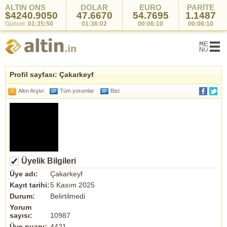
ALTIN ONS
DOLAR
EURO
PARİTE
$4240.9050
47.6670
54.7695
1.1487
Güncel:
01:35:50
01:36:02
00:06:10
00:06:10
Profil sayfası: Çakarkeyf
Altın Arşivi
Tüm yorumlar
Bist
Üyelik Bilgileri
Üye adı:
Çakarkeyf
Kayıt tarihi:
5 Kasım 2025
Durum:
Belirtilmedi
Yorum
sayısı:
10987
Üye puanı:
4421