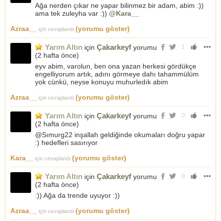
Ağa nerden çıkar ne yapar bilinmez bir adam, abim :))
ama tek zuleyha var :))
@Kara__
Azraa__
(yorumu göster)
için cevaplandı
Yarım Altın
Çakarkeyf
için
yorumu
1
(
2 hafta önce
)
eyv abim, varolun, ben ona yazan herkesi gördükçe
engelliyorum artık, adını görmeye dahı tahammülüm
yok cünkü, neyse konuyu muhurledık abim
Azraa__
(yorumu göster)
için cevaplandı
Yarım Altın
Çakarkeyf
için
yorumu
0
(
2 hafta önce
)
@Sımurg22 inşallah geldiğinde okumaları doğru yapar
:) hedefleri sasırıyor
Kara__
(yorumu göster)
için cevaplandı
Yarım Altın
Çakarkeyf
için
yorumu
0
(
2 hafta önce
)
:)) Ağa da trende uyuyor :))
Azraa__
(yorumu göster)
için cevaplandı