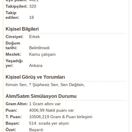
Takipçileri:
320
Takip
edilen:
18
Kişisel Bilgileri
Cinsiyet:
Erkek
Doğum
tarihi:
Belirtilmedi
Meslek:
Kamu çalışanı
Yaşadığı
yer:
Ankara
Kişisel Görüş ve Yorumları
Kimsin Sen, ? Şüphesiz Sen, Sen Değilsin,
Alım/Satım Simülasyon Durumu
Gram Altın:
1 Gram altını var
Puan:
4006,99 Nakit puanı var
T. Puan:
10506,219 Gram & Puan birleşimi
Başarı:
514. sırada yer alıyor.
Özet:
Başarılı