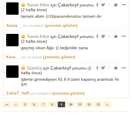
Yarım Altın
Çakarkeyf
için
yorumu
0
(
2 hafta önce
)
tamam abim
@16paramıknatısı
tamam dır
Azraa__
(yorumu göster)
için cevaplandı
Yarım Altın
Çakarkeyf
için
yorumu
0
(
2 hafta önce
)
geçmiş olsun Ağa :(( beğeniler sana
Kara__
(yorumu göster)
için cevaplandı
Gümüş
Çakarkeyf
için
yorumu (
2
0
hafta önce
)
işleme girmediysen 91.6 tl üzeri kapanış aranmalı 4s
için
ZeKaT_VeR
(yorumu göster)
için cevaplandı
««
«
5
6
7
8
9
10
11
12
13
»