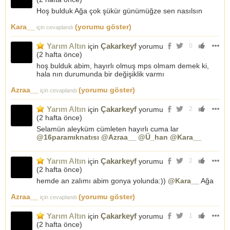
Hoş bulduk Ağa çok şükür günümüğze sen nasılsın
Kara__
(yorumu göster)
için cevaplandı
Yarım Altın
Çakarkeyf
için
yorumu
0
(
2 hafta önce
)
hoş bulduk abim, hayırlı olmuş mps olmam demek ki,
hala nın durumunda bir değişiklik varmı
Azraa__
(yorumu göster)
için cevaplandı
Yarım Altın
Çakarkeyf
için
yorumu
2
(
2 hafta önce
)
Selamün aleyküm cümleten hayırlı cuma lar
@16paramıknatısı
@Azraa__
@Ü_han
@Kara__
Yarım Altın
Çakarkeyf
için
yorumu
2
(
2 hafta önce
)
hemde an zalımı abim gonya yolunda:))
@Kara__
Ağa
Azraa__
(yorumu göster)
için cevaplandı
Yarım Altın
Çakarkeyf
için
yorumu
1
(
2 hafta önce
)