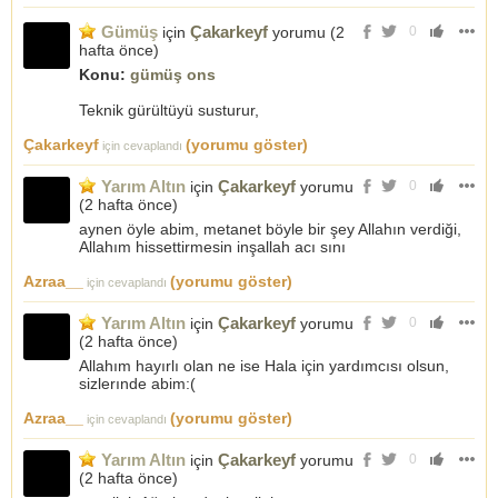
Gümüş
Çakarkeyf
için
yorumu (
2
0
hafta önce
)
Konu:
gümüş ons
Teknik gürültüyü susturur,
Çakarkeyf
(yorumu göster)
için cevaplandı
Yarım Altın
Çakarkeyf
için
yorumu
0
(
2 hafta önce
)
aynen öyle abim, metanet böyle bir şey Allahın verdiği,
Allahım hissettirmesin inşallah acı sını
Azraa__
(yorumu göster)
için cevaplandı
Yarım Altın
Çakarkeyf
için
yorumu
0
(
2 hafta önce
)
Allahım hayırlı olan ne ise Hala için yardımcısı olsun,
sizlerınde abim:(
Azraa__
(yorumu göster)
için cevaplandı
Yarım Altın
Çakarkeyf
için
yorumu
0
(
2 hafta önce
)