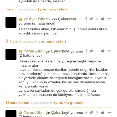
eyvallah Ağa bende, inşallah
Kara__
(yorumu göster)
için cevaplandı
22 Ayar Bilezik
Çakarkeyf
için
0
yorumu (
2 hafta önce
)
estagfurullah abim, tşk ederim düşünmen yeterli Allah
kolaylık versin işlerinde
Ü_han
(yorumu göster)
için cevaplandı
Yarım Altın
Çakarkeyf
için
yorumu
1
(
2 hafta önce
)
Hayırlı cuma lar kalemine yüreğine sağlık hepsine
ımzamı atarım
ılaveten dostlarımızın dostları(bende engelliler bazılarını
tenzıh ederim) çok uzman bazı konularda, konunun hiç
bir yerinde olmamıza rağmen kucağımızda buluyoruz
konuyu, konunun özneleri hiç bir şey olmamışcasına
kenara çekiliyorlar
ayrıca bu sayfadan da çok gerekli olmadığında
yazmama konusuna da katılıyorum abim
@Azraa__
16paramıknatısı
(yorumu göster)
için cevaplandı
Yarım Altın
Çakarkeyf
için
yorumu
0
(
2 hafta önce
)