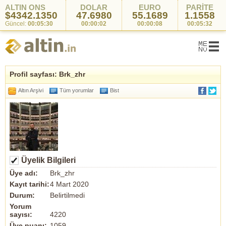
ALTIN ONS
DOLAR
EURO
PARİTE
$4342.1350
47.6980
55.1689
1.1558
Güncel:
00:05:30
00:00:02
00:00:08
00:05:32
Profil sayfası: Brk_zhr
Altın Arşivi
Tüm yorumlar
Bist
Üyelik Bilgileri
Üye adı:
Brk_zhr
Kayıt tarihi:
4 Mart 2020
Durum:
Belirtilmedi
Yorum
sayısı:
4220
Üye puanı:
1059