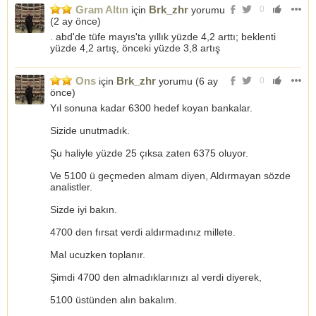
Gram Altın
Brk_zhr
için
yorumu
0
(
2 ay önce
)
. abd'de tüfe mayıs'ta yıllık yüzde 4,2 arttı; beklenti
yüzde 4,2 artış, önceki yüzde 3,8 artış
Ons
Brk_zhr
için
yorumu (
6 ay
0
önce
)
Yıl sonuna kadar 6300 hedef koyan bankalar.
Sizide unutmadık.
Şu haliyle yüzde 25 çıksa zaten 6375 oluyor.
Ve 5100 ü geçmeden almam diyen, Aldırmayan sözde
analistler.
Sizde iyi bakın.
4700 den fırsat verdi aldırmadınız millete.
Mal ucuzken toplanır.
Şimdi 4700 den almadıklarınızı al verdi diyerek,
5100 üstünden alın bakalım.