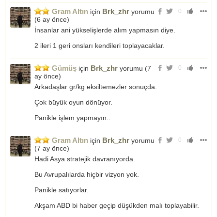
Gram Altın
Brk_zhr
için
yorumu
0
(
6 ay önce
)
İnsanlar ani yükselişlerde alım yapmasın diye.
2 ileri 1 geri onsları kendileri toplayacaklar.
Gümüş
Brk_zhr
için
yorumu (
7
0
ay önce
)
Arkadaşlar gr/kg eksiltemezler sonuçda.
Çok büyük oyun dönüyor.
Panikle işlem yapmayın..
Gram Altın
Brk_zhr
için
yorumu
0
(
7 ay önce
)
Hadi Asya stratejik davranıyorda.
Bu Avrupalılarda hiçbir vizyon yok.
Panikle satıyorlar.
Akşam ABD bi haber geçip düşükden malı toplayabilir.