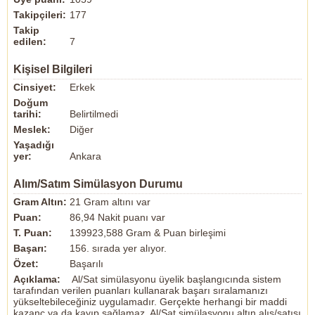
Takipçileri:
177
Takip
edilen:
7
Kişisel Bilgileri
Cinsiyet:
Erkek
Doğum
tarihi:
Belirtilmedi
Meslek:
Diğer
Yaşadığı
yer:
Ankara
Alım/Satım Simülasyon Durumu
Gram Altın:
21 Gram altını var
Puan:
86,94 Nakit puanı var
T. Puan:
139923,588 Gram & Puan birleşimi
Başarı:
156. sırada yer alıyor.
Özet:
Başarılı
Açıklama:
Al/Sat simülasyonu üyelik başlangıcında sistem
tarafından verilen puanları kullanarak başarı sıralamanızı
yükseltebileceğiniz uygulamadır. Gerçekte herhangi bir maddi
kazanç ya da kayıp sağlamaz. Al/Sat simülasyonu altın alış/satışı