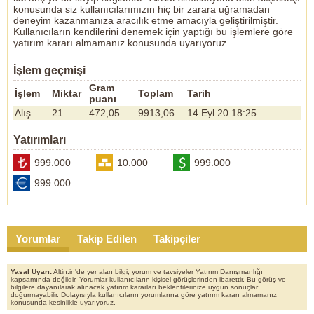
konusunda siz kullanıcılarımızın hiç bir zarara uğramadan
deneyim kazanmanıza aracılık etme amacıyla geliştirilmiştir.
Kullanıcıların kendilerini denemek için yaptığı bu işlemlere göre
yatırım kararı almamanız konusunda uyarıyoruz.
İşlem geçmişi
Gram
İşlem
Miktar
Toplam
Tarih
puanı
Alış
21
472,05
9913,06
14 Eyl 20 18:25
Yatırımları
999.000
10.000
999.000
999.000
Yorumlar
Takip Edilen
Takipçiler
Yasal Uyarı:
Altin.in'de yer alan bilgi, yorum ve tavsiyeler Yatırım Danışmanlığı
kapsamında değildir. Yorumlar kullanıcıların kişisel görüşlerinden ibarettir. Bu görüş ve
bilgilere dayanılarak alınacak yatırım kararları beklentilerinize uygun sonuçlar
doğurmayabilir. Dolayısıyla kullanıcıların yorumlarına göre yatırım kararı almamanız
konusunda kesinlikle uyarıyoruz.