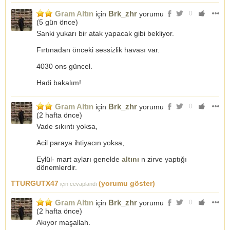
Gram Altın
Brk_zhr
için
yorumu
0
(
5 gün önce
)
Sanki yukarı bir atak yapacak gibi bekliyor.
Fırtınadan önceki sessizlik havası var.
4030 ons güncel.
Hadi bakalım!
Gram Altın
Brk_zhr
için
yorumu
0
(
2 hafta önce
)
Vade sıkıntı yoksa,
Acil paraya ihtiyacın yoksa,
Eylül- mart ayları genelde
altını
n zirve yaptığı
dönemlerdir.
TTURGUTX47
(yorumu göster)
için cevaplandı
Gram Altın
Brk_zhr
için
yorumu
0
(
2 hafta önce
)
Akıyor maşallah.