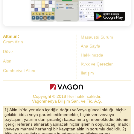
Altin.in:
Masaüstü Sürüm
Gram Altın
Ana Sayfa
Döviz
Hakkımızda
Altın
Kvkk ve Çerezler
Cumhuriyet Altını
İletişim
Dolar Kuru
Altın Fiyatları
Copyright © 2018 Her hakkı saklıdır.
Bist Yorum
Vagonmedya Bilişim San. ve Tic. A.Ş.
Altın Yorumları
1) Altin.in'de yer alan içeriğin doğru ve/veya güncel olduğu hiçbir
şekilde iddia veya garanti edilmemekte, hiçbir veri ve/veya
Döviz Kurları
paylaşım, yatırım danışmanlığı kapsamına girmemektedir. Sitenin
içeriği referans alınarak yapılacak hiçbir işlemin doğuracağı maddi
Çeyrek Altın
ve/veya manevi herhangi bir kayıptan altin.in sorumlu değildir. 2)
Altin.in ziyaretiniz sırasında ip adresiniz ve bilgisayarınız