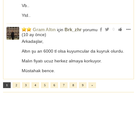
Vb..
Ytd..
Gram Altın
Brk_zhr
için
yorumu
0
(
10 ay önce
)
Arkadaşlar,
Altın şu an 6000 tl olsa kuyumcular da kuyruk olurdu.
Malın fiyatı ucuz herkez almaya korkuyor.
Müstahak bence.
1
2
3
4
5
6
7
8
9
»