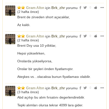
Gram Altın
Brk_zhr
için
yorumu
0
(
2 hafta önce
)
Brent de zirveden short açacaklar,
Az kaldı.
Gram Altın
Brk_zhr
için
yorumu
0
(
2 hafta önce
)
Brent Dxy usa 10 yıllıklar,
Hepsi yükselirken,
Onslarda yükseliyorsa,
Onslar bir şeyleri önden fiyatlamıştır.
Ateşkes vs…olacaksa bunun fiyatlaması olabilir.
Gram Altın
Brk_zhr
için
yorumu
0
(
3 hafta önce
)
Abd açılışı bu alım fırsatını degerlendirebilir.
Tepki alımları olursa tekrar 4099 lara gider.