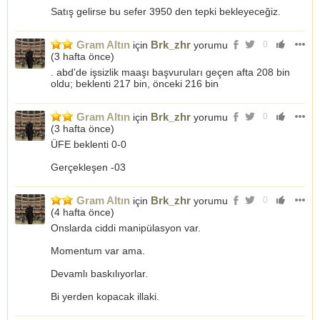
Satış gelirse bu sefer 3950 den tepki bekleyeceğiz.
Gram Altın
Brk_zhr
için
yorumu
0
(
3 hafta önce
)
. abd'de işsizlik maaşı başvuruları geçen afta 208 bin
oldu; beklenti 217 bin, önceki 216 bin
Gram Altın
Brk_zhr
için
yorumu
0
(
3 hafta önce
)
ÜFE beklenti 0-0
Gerçekleşen -03
Gram Altın
Brk_zhr
için
yorumu
0
(
4 hafta önce
)
Onslarda ciddi manipülasyon var.
Momentum var ama.
Devamlı baskılıyorlar.
Bi yerden kopacak illaki.