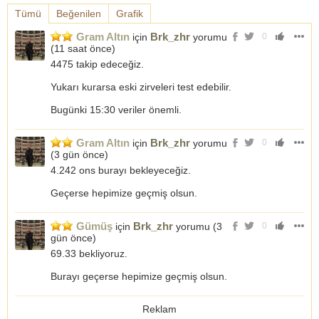
Tümü
Beğenilen
Grafik
Gram Altın
Brk_zhr
için
yorumu
0
(
11 saat önce
)
4475 takip edeceğiz.
Yukarı kurarsa eski zirveleri test edebilir.
Bugünki 15:30 veriler önemli.
Gram Altın
Brk_zhr
için
yorumu
0
(
3 gün önce
)
4.242 ons burayı bekleyeceğiz.
Geçerse hepimize geçmiş olsun.
Gümüş
Brk_zhr
için
yorumu (
3
0
gün önce
)
69.33 bekliyoruz.
Burayı geçerse hepimize geçmiş olsun.
Reklam