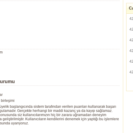
Ca
4
4
4
4
um
4
4
Durumu
ar
birleşimi
yelik başlangıcında sistem tarafından verilen puanları kullanarak başarı
ygulamadır. Gerçekte herhangi bir maddi kazanç ya da kayıp sağlamaz.
ı konusunda siz kullanıcılarımızın hiç bir zarara uğramadan deneyim
eliştirilmiştir. Kullanıcıların kendilerini denemek için yaptığı bu işlemlere
usunda uyarıyoruz.