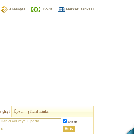
Anasayfa
Döviz
Merkez Bankası
 girişi
Üye ol
Şifremi hatırlat
ullanıcı adı veya E-posta
Açık tut
fre