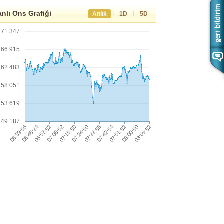
nlı Ons Grafiği
|
|
Anlık
1D
5D
271.347
266.915
262.483
258.051
253.619
249.187