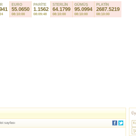
AR
EURO
PARİTE
STERLİN
GÜMÜŞ
PLATİN
941
55.0650
1.1562
64.1799
95.0994
2687.5219
24
08:10:00
08:09:48
08:10:00
08:10:00
08:10:00
Üye
ist sayfası
K
Şi