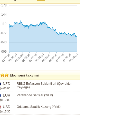
5.178
5.144
5.110
5.077
5.043
5.009
Ekonomi takvimi
NZD
RBNZ Enflasyon Beklentileri (Çeyrekten
Çeyreğe)
ğu 06:00
EUR
Perakende Satışlar (Yıllık)
ğu 12:00
USD
Ortalama Saatlik Kazanç (Yıllık)
ğu 15:30