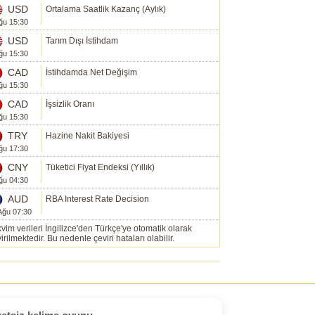
USD
Ortalama Saatlik Kazanç (Aylık)
ğu 15:30
USD
Tarım Dışı İstihdam
ğu 15:30
CAD
İstihdamda Net Değişim
ğu 15:30
CAD
İşsizlik Oranı
ğu 15:30
TRY
Hazine Nakit Bakiyesi
ğu 17:30
CNY
Tüketici Fiyat Endeksi (Yıllık)
ğu 04:30
AUD
RBA Interest Rate Decision
Ağu 07:30
vim verileri İngilizce'den Türkçe'ye otomatik olarak
irilmektedir. Bu nedenle çeviri hataları olabilir.