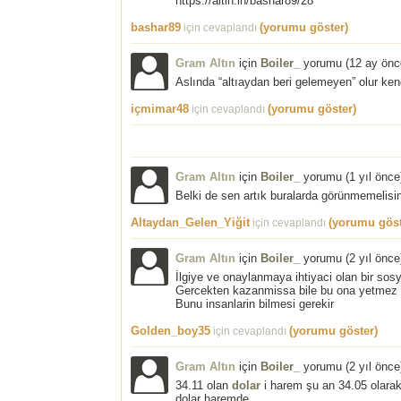
https://altin.in/bashar89/28
bashar89
(yorumu göster)
için cevaplandı
Gram Altın
için
Boiler_
yorumu (
12 ay önc
Aslında “altıaydan beri gelemeyen” olur ken
içmimar48
(yorumu göster)
için cevaplandı
Gram Altın
için
Boiler_
yorumu (
1 yıl önce
Belki de sen artık buralarda görünmemelisin
Altaydan_Gelen_Yiğit
(yorumu göst
için cevaplandı
Gram Altın
için
Boiler_
yorumu (
2 yıl önce
İlgiye ve onaylanmaya ihtiyaci olan bir sos
Gercekten kazanmissa bile bu ona yetmez
Bunu insanlarin bilmesi gerekir
Golden_boy35
(yorumu göster)
için cevaplandı
Gram Altın
için
Boiler_
yorumu (
2 yıl önce
34.11 olan
dolar
i harem şu an 34.05 olarak
dolar haremde…