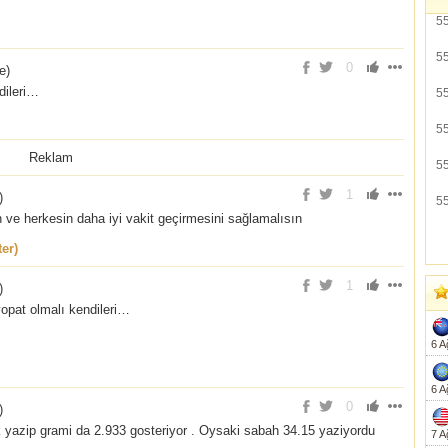
5
5
0
e
)
dileri…
5
5
Reklam
5
1
)
5
 ve herkesin daha iyi vakit geçirmesini sağlamalısın
er)
1
)
yopat olmalı kendileri…
6 A
6 A
0
)
 yazip grami da 2.933 gosteriyor . Oysaki sabah 34.15 yaziyordu
7 A