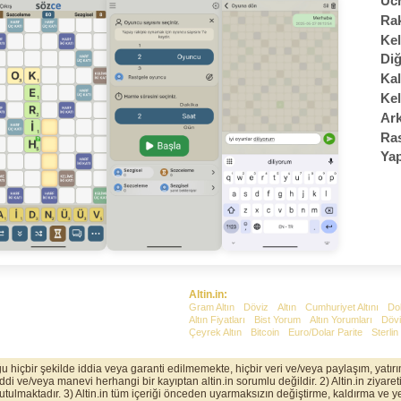
Ücr
Rak
Kel
Diğ
Kal
Kel
Ark
Ras
Yap
Altin.in:
Gram Altın
Döviz
Altın
Cumhuriyet Altını
Do
Altın Fiyatları
Bist Yorum
Altın Yorumları
Dövi
Çeyrek Altın
Bitcoin
Euro/Dolar Parite
Sterlin
uğu hiçbir şekilde iddia veya garanti edilmemekte, hiçbir veri ve/veya paylaşım, yatı
 ve/veya manevi herhangi bir kayıptan altin.in sorumlu değildir. 2) Altin.in ziyaretin
 tutulmaktadır. 3) Altin.in tüm içeriği önceden uyarmaksızın değiştirme, kaldırma ve ye