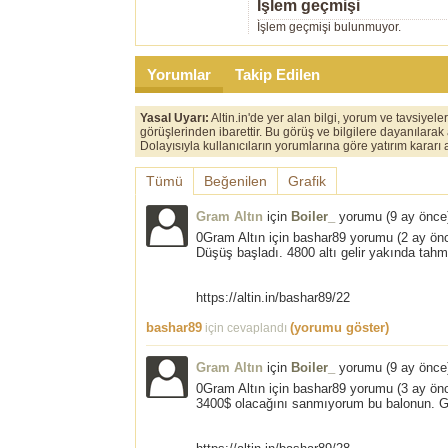
İşlem geçmişi
İşlem geçmişi bulunmuyor.
Yorumlar
Takip Edilen
Yasal Uyarı:
Altin.in'de yer alan bilgi, yorum ve tavsiyel
görüşlerinden ibarettir. Bu görüş ve bilgilere dayanılarak
Dolayısıyla kullanıcıların yorumlarına göre yatırım karar
Tümü
Beğenilen
Grafik
Gram Altın
için
Boiler_
yorumu (
9 ay önce
0Gram Altın için bashar89 yorumu (2 ay ön
Düşüş başladı. 4800 altı gelir yakında tahm
https://altin.in/bashar89/22
bashar89
(yorumu göster)
için cevaplandı
Gram Altın
için
Boiler_
yorumu (
9 ay önce
0Gram Altın için bashar89 yorumu (3 ay ön
3400$ olacağını sanmıyorum bu balonun. Gö