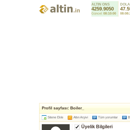
ALTIN ONS
DOL
4259.9050
47.5
Güncel:
08:10:00
08:08:
Profil sayfası: Boiler_
Sitene Ekle
Altın Arşivi
Tüm yorumlar
B
Üyelik Bilgileri