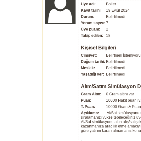
Üye adı:
Boiler_
Kayıt tarihi:
19 Eylül 2024
Durum:
Belirtilmedi
Yorum sayısı:
7
Üye puanı:
2
Takip edilen:
18
Kişisel Bilgileri
Cinsiyet:
Belirtmek İstemiyor
Doğum tarihi:
Belirtilmedi
Meslek:
Belirtilmedi
Yaşadığı yer:
Belirtilmedi
Alım/Satım Simülasyon 
Gram Altın:
0 Gram altını var
Puan:
10000 Nakit puanı v
T. Puan:
10000 Gram & Puan 
Açıklama:
Al/Sat simülasyonu ü
sıralamanızı yükseltebileceğiniz u
Al/Sat simülasyonu altın alış/satış
kazanmanıza aracılık etme amacıyla g
göre yatırım kararı almamanız kon