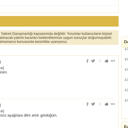
er Yatırım Danışmanlığı kapsamında değildir. Yorumlar kullanıcıların kişisel
 alınacak yatırım kararları beklentilerinize uygun sonuçlar doğurmayabilir.
Do
ı almamanız konusunda kesinlikle uyarıyoruz.
4
4
0
)
ce)
4
inim.
4
4
4
0
)
ce)
zü aşağılara dikti artık gördüğüm.
Eu