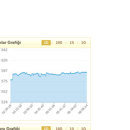
lar Grafiği
|
|
|
1D
10D
1S
1G
7.642
7.620
7.597
7.575
7.552
7.529
ro Grafiği
|
|
|
1D
10D
1S
1G