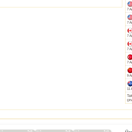
7 A
7 A
7 A
7 A
7 A
9 A
11 
Tak
çev