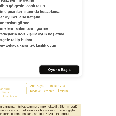
etsiz kelime oyunu
ibin gölgesini canlı takip
ime puanlarını anında hesaplama
er oyuncularla iletişim
an taşları görme
imelerin anlamlarını görme
adaşlarla dört kişilik oyun başlatma
tgele rakip bulma
ay zekaya karşı tek kişilik oyun
Oyuna Başla
Ana Sayfa
Hakkımızda
lar Kuru
Kvkk ve Çerezler
İletişim
z Kurları
Döviz Arşivi
rım danışmanlığı kapsamına girmemektedir. Sitenin içeriği
iz sırasında ip adresiniz ve bilgisayarınız aracılığıyla
nilerini ekleme hakkına sahiptir. 4) Altin.in gerekli