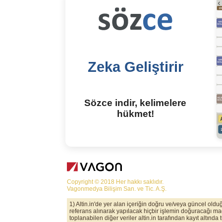
Zeka Geliştirir
Sözce indir, kelimelere
hükmet!
Copyright © 2018 Her hakkı saklıdır.
Vagonmedya Bilişim San. ve Tic. A.Ş.
1) Altin.in'de yer alan içeriğin doğru ve/veya güncel old
referans alınarak yapılacak hiçbir işlemin doğuracağı maddi
toplanabilen diğer veriler altin.in tarafından kayıt altında