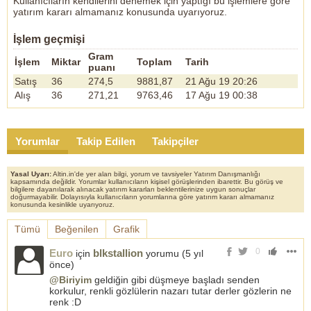
Kullanıcıların kendilerini denemek için yaptığı bu işlemlere göre
yatırım kararı almamanız konusunda uyarıyoruz.
İşlem geçmişi
Gram
İşlem
Miktar
Toplam
Tarih
puanı
Satış
36
274,5
9881,87
21 Ağu 19 20:26
Alış
36
271,21
9763,46
17 Ağu 19 00:38
Yorumlar
Takip Edilen
Takipçiler
Yasal Uyarı:
Altin.in'de yer alan bilgi, yorum ve tavsiyeler Yatırım Danışmanlığı
kapsamında değildir. Yorumlar kullanıcıların kişisel görüşlerinden ibarettir. Bu görüş ve
bilgilere dayanılarak alınacak yatırım kararları beklentilerinize uygun sonuçlar
doğurmayabilir. Dolayısıyla kullanıcıların yorumlarına göre yatırım kararı almamanız
konusunda kesinlikle uyarıyoruz.
Tümü
Beğenilen
Grafik
0
Euro
blkstallion
için
yorumu (
5 yıl
önce
)
@Biriyim
geldiğin gibi düşmeye başladı senden
korkulur, renkli gözlülerin nazarı tutar derler gözlerin ne
renk :D