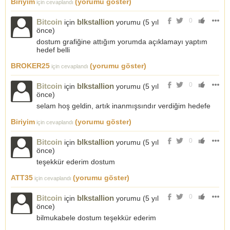
Biriyim
(yorumu göster)
için cevaplandı
0
Bitcoin
blkstallion
için
yorumu (
5 yıl
önce
)
dostum grafiğine attığım yorumda açıklamayı yaptım
hedef belli
BROKER25
(yorumu göster)
için cevaplandı
0
Bitcoin
blkstallion
için
yorumu (
5 yıl
önce
)
selam hoş geldin, artık inanmışsındır verdiğim hedefe
Biriyim
(yorumu göster)
için cevaplandı
0
Bitcoin
blkstallion
için
yorumu (
5 yıl
önce
)
teşekkür ederim dostum
ATT35
(yorumu göster)
için cevaplandı
0
Bitcoin
blkstallion
için
yorumu (
5 yıl
önce
)
bilmukabele dostum teşekkür ederim