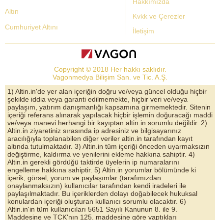
Hakkımızda
Altın
Kvkk ve Çerezler
Cumhuriyet Altını
İletişim
Dolar Kuru
Altın Fiyatları
Copyright © 2018 Her hakkı saklıdır.
Bist Yorum
Vagonmedya Bilişim San. ve Tic. A.Ş.
Altın Yorumları
1) Altin.in'de yer alan içeriğin doğru ve/veya güncel olduğu hiçbir
şekilde iddia veya garanti edilmemekte, hiçbir veri ve/veya
Döviz Kurları
paylaşım, yatırım danışmanlığı kapsamına girmemektedir. Sitenin
içeriği referans alınarak yapılacak hiçbir işlemin doğuracağı maddi
Çeyrek Altın
ve/veya manevi herhangi bir kayıptan altin.in sorumlu değildir. 2)
Altin.in ziyaretiniz sırasında ip adresiniz ve bilgisayarınız
Bitcoin
aracılığıyla toplanabilen diğer veriler altin.in tarafından kayıt
altında tutulmaktadır. 3) Altin.in tüm içeriği önceden uyarmaksızın
Euro/Dolar Parite
değiştirme, kaldırma ve yenilerini ekleme hakkına sahiptir. 4)
Altin.in gerekli gördüğü taktirde üyelerin ip numaralarını
Sterlin
engelleme hakkına sahiptir. 5) Altin.in yorumlar bölümünde ki
içerik, görsel, yorum ve paylaşımlar (tarafımızdan
Döviz Arşivi
onaylanmaksızın) kullanıcılar tarafından kendi iradeleri ile
paylaşılmaktadır. Bu içeriklerden dolayı doğabilecek hukuksal
konulardan içeriği oluşturan kullanıcı sorumlu olacaktır. 6)
Altin.in'in tüm kullanıcıları 5651 Sayılı Kanunun 8. ile 9.
Maddesine ve TCK'nın 125. maddesine göre yaptıkları