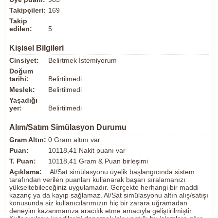
Takipçileri:
169
Takip
edilen:
5
Kişisel Bilgileri
Cinsiyet:
Belirtmek İstemiyorum
Doğum
tarihi:
Belirtilmedi
Meslek:
Belirtilmedi
Yaşadığı
yer:
Belirtilmedi
Alım/Satım Simülasyon Durumu
Gram Altın:
0 Gram altını var
Puan:
10118,41 Nakit puanı var
T. Puan:
10118,41 Gram & Puan birleşimi
Açıklama:
Al/Sat simülasyonu üyelik başlangıcında sistem
tarafından verilen puanları kullanarak başarı sıralamanızı
yükseltebileceğiniz uygulamadır. Gerçekte herhangi bir maddi
kazanç ya da kayıp sağlamaz. Al/Sat simülasyonu altın alış/satışı
konusunda siz kullanıcılarımızın hiç bir zarara uğramadan
deneyim kazanmanıza aracılık etme amacıyla geliştirilmiştir.