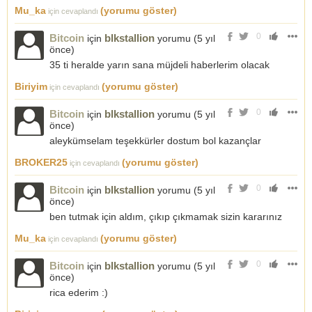
Mu_ka
(yorumu göster)
için cevaplandı
0
Bitcoin
blkstallion
için
yorumu (
5 yıl
önce
)
35 ti heralde yarın sana müjdeli haberlerim olacak
Biriyim
(yorumu göster)
için cevaplandı
0
Bitcoin
blkstallion
için
yorumu (
5 yıl
önce
)
aleykümselam teşekkürler dostum bol kazançlar
BROKER25
(yorumu göster)
için cevaplandı
0
Bitcoin
blkstallion
için
yorumu (
5 yıl
önce
)
ben tutmak için aldım, çıkıp çıkmamak sizin kararınız
Mu_ka
(yorumu göster)
için cevaplandı
0
Bitcoin
blkstallion
için
yorumu (
5 yıl
önce
)
rica ederim :)