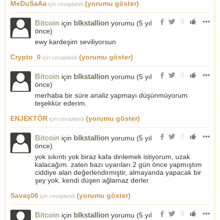
MeDuSaAa
(yorumu göster)
için cevaplandı
0
Bitcoin
blkstallion
için
yorumu (
5 yıl
önce
)
ewy kardeşim seviliyorsun
Crypto_0
(yorumu göster)
için cevaplandı
0
Bitcoin
blkstallion
için
yorumu (
5 yıl
önce
)
merhaba bir süre analiz yapmayı düşünmüyorum
teşekkür ederim.
ENJEKTÖR
(yorumu göster)
için cevaplandı
2
Bitcoin
blkstallion
için
yorumu (
5 yıl
önce
)
yok sıkıntı yok biraz kafa dinlemek istiyorum, uzak
kalacağım. zaten bazı uyarıları 2 gün önce yapmıştım
ciddiye alan değerlendirmiştir, almayanda yapacak bir
şey yok. kendi düşen ağlamaz derler
Savaş06
(yorumu göster)
için cevaplandı
0
Bitcoin
blkstallion
için
yorumu (
5 yıl