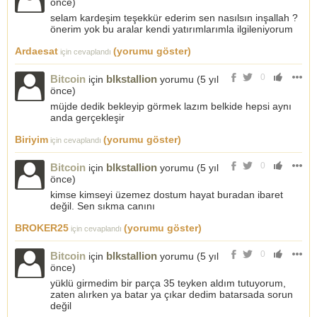
önce
)
selam kardeşim teşekkür ederim sen nasılsın inşallah ?
önerim yok bu aralar kendi yatırımlarımla ilgileniyorum
Ardaesat
(yorumu göster)
için cevaplandı
0
Bitcoin
blkstallion
için
yorumu (
5 yıl
önce
)
müjde dedik bekleyip görmek lazım belkide hepsi aynı
anda gerçekleşir
Biriyim
(yorumu göster)
için cevaplandı
0
Bitcoin
blkstallion
için
yorumu (
5 yıl
önce
)
kimse kimseyi üzemez dostum hayat buradan ibaret
değil. Sen sıkma canını
BROKER25
(yorumu göster)
için cevaplandı
0
Bitcoin
blkstallion
için
yorumu (
5 yıl
önce
)
yüklü girmedim bir parça 35 teyken aldım tutuyorum,
zaten alırken ya batar ya çıkar dedim batarsada sorun
değil