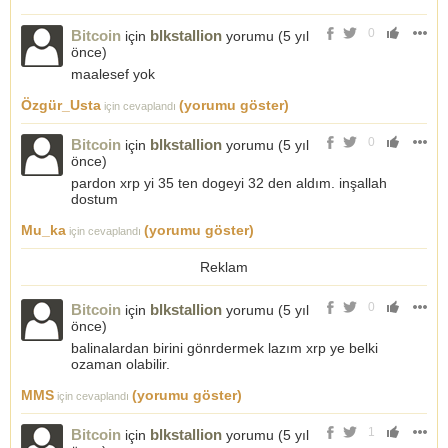
0
Bitcoin
blkstallion
için
yorumu (
5 yıl
önce
)
maalesef yok
Özgür_Usta
(yorumu göster)
için cevaplandı
0
Bitcoin
blkstallion
için
yorumu (
5 yıl
önce
)
pardon xrp yi 35 ten dogeyi 32 den aldım. inşallah
dostum
Mu_ka
(yorumu göster)
için cevaplandı
Reklam
0
Bitcoin
blkstallion
için
yorumu (
5 yıl
önce
)
balinalardan birini gönrdermek lazım xrp ye belki
ozaman olabilir.
MMS
(yorumu göster)
için cevaplandı
1
Bitcoin
blkstallion
için
yorumu (
5 yıl