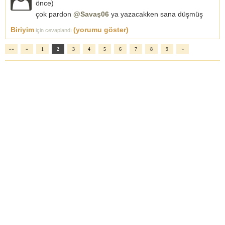
önce
)
çok pardon
@Savaş06
ya yazacakken sana düşmüş
Biriyim
(yorumu göster)
için cevaplandı
««
«
1
2
3
4
5
6
7
8
9
»