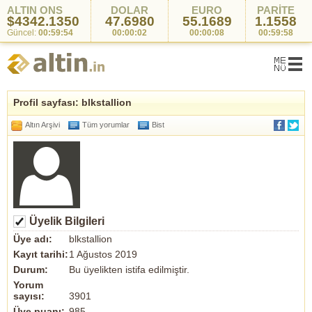
ALTIN ONS
DOLAR
EURO
PARİTE
$4342.1350
47.6980
55.1689
1.1558
Güncel:
00:59:54
00:00:02
00:00:08
00:59:58
Profil sayfası: blkstallion
Altın Arşivi
Tüm yorumlar
Bist
Üyelik Bilgileri
Üye adı:
blkstallion
Kayıt tarihi:
1 Ağustos 2019
Durum:
Bu üyelikten istifa edilmiştir.
Yorum
sayısı:
3901
Üye puanı:
985