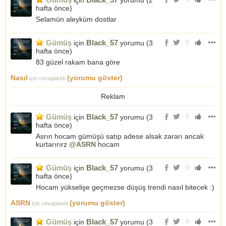
için
yorumu (
2
hafta önce
)
Selamün aleyküm dostlar
Gümüş
Black_57
için
yorumu (
3
0
hafta önce
)
83 güzel rakam bana göre
Nasıl
(yorumu göster)
için cevaplandı
Reklam
Gümüş
Black_57
için
yorumu (
3
0
hafta önce
)
Asrın hocam gümüşü satıp adese alsak zararı ancak
kurtarırırz
@ASRN
hocam
Gümüş
Black_57
için
yorumu (
3
0
hafta önce
)
Hocam yükselişe geçmezse düşüş trendi nasıl bitecek :)
ASRN
(yorumu göster)
için cevaplandı
Gümüş
Black_57
için
yorumu (
3
0