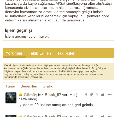
kazanç ya da kayıp sağlamaz. Al/Sat simülasyonu altın alış/satışı
konusunda siz kullanıcılarımızın hiç bir zarara uğramadan
deneyim kazanmanıza aracılık etme amacıyla geliştirilmiştir.
Kullanıcıların kendilerini denemek için yaptığı bu işlemlere göre
yatırım kararı almamanız konusunda uyarıyoruz.
İşlem geçmişi
İşlem geçmişi bulunmuyor.
Yorumlar
Takip Edilen
Takipçiler
Yasal Uyarı:
Altin.in'de yer alan bilgi, yorum ve tavsiyeler Yatırım Danışmanlığı
kapsamında değildir. Yorumlar kullanıcıların kişisel görüşlerinden ibarettir. Bu görüş ve
bilgilere dayanılarak alınacak yatırım kararları beklentilerinize uygun sonuçlar
doğurmayabilir. Dolayısıyla kullanıcıların yorumlarına göre yatırım kararı almamanız
konusunda kesinlikle uyarıyoruz.
Tümü
Beğenilen
Grafik
Gümüş
Black_57
için
yorumu (
1
0
hafta önce
)
İyi dedim 90 üstüne atmış anında geri gelmiş
Gümüş
Black_57
1