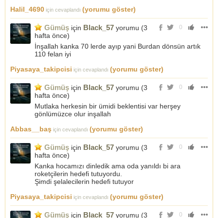
Halil_4690
(yorumu göster)
için cevaplandı
Gümüş
Black_57
için
yorumu (
3
0
hafta önce
)
İnşallah kanka 70 lerde ayıp yani Burdan dönsün artık
110 felan iyi
Piyasaya_takipcisi
(yorumu göster)
için cevaplandı
Gümüş
Black_57
için
yorumu (
3
0
hafta önce
)
Mutlaka herkesin bir ümidi beklentisi var herşey
gönlümüzce olur inşallah
Abbas__baş
(yorumu göster)
için cevaplandı
Gümüş
Black_57
için
yorumu (
3
0
hafta önce
)
Kanka hocamızı dinledik ama oda yanıldı bi ara
roketçilerin hedefi tutuyordu.
Şimdi şelalecilerin hedefi tutuyor
Piyasaya_takipcisi
(yorumu göster)
için cevaplandı
Gümüş
Black_57
için
yorumu (
3
0