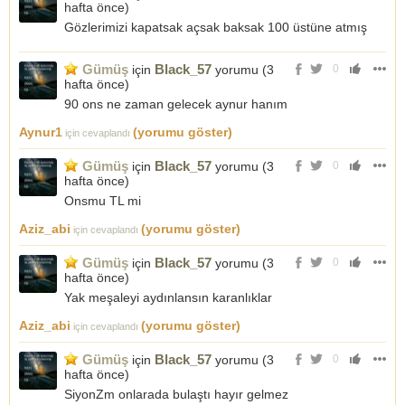
hafta önce
)
Gözlerimizi kapatsak açsak baksak 100 üstüne atmış
Gümüş
Black_57
için
yorumu (
3
0
hafta önce
)
90 ons ne zaman gelecek aynur hanım
Aynur1
(yorumu göster)
için cevaplandı
Gümüş
Black_57
için
yorumu (
3
0
hafta önce
)
Onsmu TL mi
Aziz_abi
(yorumu göster)
için cevaplandı
Gümüş
Black_57
için
yorumu (
3
0
hafta önce
)
Yak meşaleyi aydınlansın karanlıklar
Aziz_abi
(yorumu göster)
için cevaplandı
Gümüş
Black_57
için
yorumu (
3
0
hafta önce
)
SiyonZm onlarada bulaştı hayır gelmez