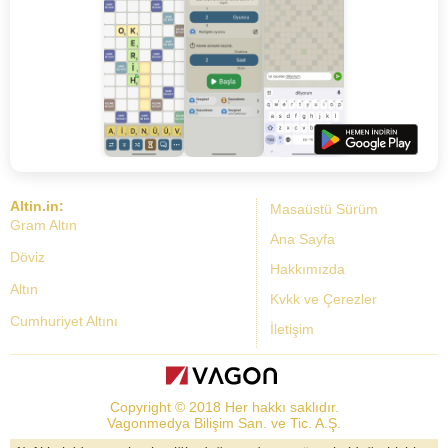
Altin.in:
Masaüstü Sürüm
Gram Altın
Ana Sayfa
Döviz
Hakkımızda
Altın
Kvkk ve Çerezler
Cumhuriyet Altını
İletişim
Dolar Kuru
Altın Fiyatları
Copyright © 2018 Her hakkı saklıdır.
Bist Yorum
Vagonmedya Bilişim San. ve Tic. A.Ş.