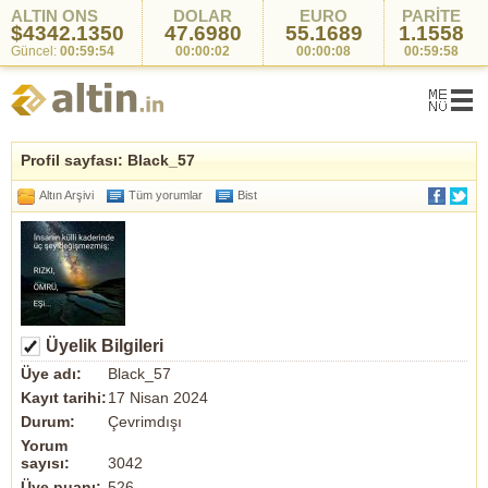
ALTIN ONS
DOLAR
EURO
PARİTE
$4342.1350
47.6980
55.1689
1.1558
Güncel:
00:59:54
00:00:02
00:00:08
00:59:58
Profil sayfası: Black_57
Altın Arşivi
Tüm yorumlar
Bist
Üyelik Bilgileri
Üye adı:
Black_57
Kayıt tarihi:
17 Nisan 2024
Durum:
Çevrimdışı
Yorum
sayısı:
3042
Üye puanı:
526