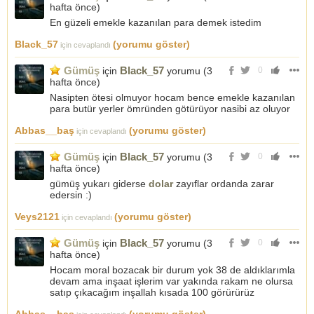
hafta önce
)
En güzeli emekle kazanılan para demek istedim
Black_57
(yorumu göster)
için cevaplandı
Gümüş
Black_57
için
yorumu (
3
0
hafta önce
)
Nasipten ötesi olmuyor hocam bence emekle kazanılan
para butür yerler ömründen götürüyor nasibi az oluyor
Abbas__baş
(yorumu göster)
için cevaplandı
Gümüş
Black_57
için
yorumu (
3
0
hafta önce
)
gümüş yukarı giderse
dolar
zayıflar ordanda zarar
edersin :)
Veys2121
(yorumu göster)
için cevaplandı
Gümüş
Black_57
için
yorumu (
3
0
hafta önce
)
Hocam moral bozacak bir durum yok 38 de aldıklarımla
devam ama inşaat işlerim var yakında rakam ne olursa
satıp çıkacağım inşallah kısada 100 görürürüz