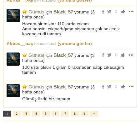
Abbas__baş
(yorumu göster)
için cevaplandı
Gümüş
Black_57
için
yorumu (
3
0
hafta önce
)
Hocam bir miktar 110 larda çıktım
Ama hepsini çıkmadığıma pişmanım çok bekledik
kazanç eridi tamam
Abbas__baş
(yorumu göster)
için cevaplandı
Gümüş
Black_57
için
yorumu (
3
0
hafta önce
)
100 üstü olsun 1 gram bırakmadan satıp çıkacağım
tamam
Gümüş
Black_57
için
yorumu (
3
0
hafta önce
)
Gümüş üzdü bizi tamam
1
2
3
4
5
6
7
8
9
»