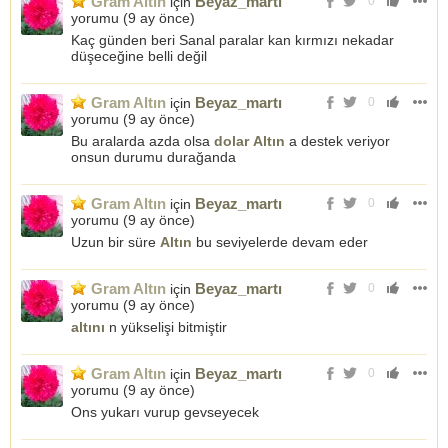
Gram Altın
Beyaz_martı
için
0
yorumu (
9 ay önce
)
Kaç günden beri Sanal paralar kan kırmızı nekadar
düşeceğine belli değil
Gram Altın
Beyaz_martı
için
0
yorumu (
9 ay önce
)
Bu aralarda azda olsa
dolar
Altın
a destek veriyor
onsun durumu durağanda
Gram Altın
Beyaz_martı
için
0
yorumu (
9 ay önce
)
Uzun bir süre
Altın
bu seviyelerde devam eder
Gram Altın
Beyaz_martı
için
0
yorumu (
9 ay önce
)
altını
n yükselişi bitmiştir
Gram Altın
Beyaz_martı
için
0
yorumu (
9 ay önce
)
Ons yukarı vurup gevseyecek