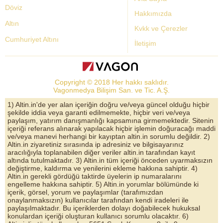
Döviz
Hakkımızda
Altın
Kvkk ve Çerezler
Cumhuriyet Altını
İletişim
Dolar Kuru
Altın Fiyatları
Copyright © 2018 Her hakkı saklıdır.
Bist Yorum
Vagonmedya Bilişim San. ve Tic. A.Ş.
Altın Yorumları
1) Altin.in'de yer alan içeriğin doğru ve/veya güncel olduğu hiçbir
şekilde iddia veya garanti edilmemekte, hiçbir veri ve/veya
Döviz Kurları
paylaşım, yatırım danışmanlığı kapsamına girmemektedir. Sitenin
içeriği referans alınarak yapılacak hiçbir işlemin doğuracağı maddi
Çeyrek Altın
ve/veya manevi herhangi bir kayıptan altin.in sorumlu değildir. 2)
Altin.in ziyaretiniz sırasında ip adresiniz ve bilgisayarınız
Bitcoin
aracılığıyla toplanabilen diğer veriler altin.in tarafından kayıt
altında tutulmaktadır. 3) Altin.in tüm içeriği önceden uyarmaksızın
Euro/Dolar Parite
değiştirme, kaldırma ve yenilerini ekleme hakkına sahiptir. 4)
Altin.in gerekli gördüğü taktirde üyelerin ip numaralarını
Sterlin
engelleme hakkına sahiptir. 5) Altin.in yorumlar bölümünde ki
içerik, görsel, yorum ve paylaşımlar (tarafımızdan
Döviz Arşivi
onaylanmaksızın) kullanıcılar tarafından kendi iradeleri ile
paylaşılmaktadır. Bu içeriklerden dolayı doğabilecek hukuksal
konulardan içeriği oluşturan kullanıcı sorumlu olacaktır. 6)