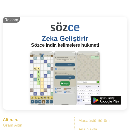
Reklam
Zeka Geliştirir
Sözce indir, kelimelere hükmet!
Altin.in:
Masaüstü Sürüm
Gram Altın
Ana Sayfa