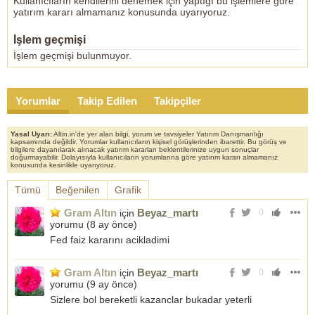
Kullanıcıların kendilerini denemek için yaptığı bu işlemlere göre
yatırım kararı almamanız konusunda uyarıyoruz.
İşlem geçmişi
İşlem geçmişi bulunmuyor.
Yorumlar
Takip Edilen
Takipçiler
Yasal Uyarı:
Altin.in'de yer alan bilgi, yorum ve tavsiyeler Yatırım Danışmanlığı
kapsamında değildir. Yorumlar kullanıcıların kişisel görüşlerinden ibarettir. Bu görüş ve
bilgilere dayanılarak alınacak yatırım kararları beklentilerinize uygun sonuçlar
doğurmayabilir. Dolayısıyla kullanıcıların yorumlarına göre yatırım kararı almamanız
konusunda kesinlikle uyarıyoruz.
Tümü
Beğenilen
Grafik
Gram Altın
Beyaz_martı
için
0
yorumu (
8 ay önce
)
Fed faiz kararını acikladimi
Gram Altın
Beyaz_martı
için
0
yorumu (
9 ay önce
)
Sizlere bol bereketli kazanclar bukadar yeterli