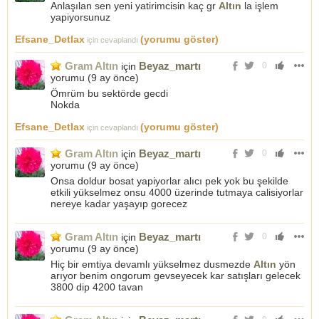
Anlaşılan sen yeni yatirimcisin kaç gr
Altın
la işlem
yapiyorsunuz
Efsane_Detlax
(yorumu göster)
için cevaplandı
Gram Altın
Beyaz_martı
için
0
yorumu (
9 ay önce
)
Ömrüm bu sektörde gecdi
Nokda
Efsane_Detlax
(yorumu göster)
için cevaplandı
Gram Altın
Beyaz_martı
için
0
yorumu (
9 ay önce
)
Onsa doldur bosat yapiyorlar alıcı pek yok bu şekilde
etkili yükselmez onsu 4000 üzerinde tutmaya calisiyorlar
nereye kadar yaşayıp gorecez
Gram Altın
Beyaz_martı
için
0
yorumu (
9 ay önce
)
Hiç bir emtiya devamlı yükselmez dusmezde
Altın
yön
arıyor benim ongorum gevseyecek kar satışları gelecek
3800 dip 4200 tavan