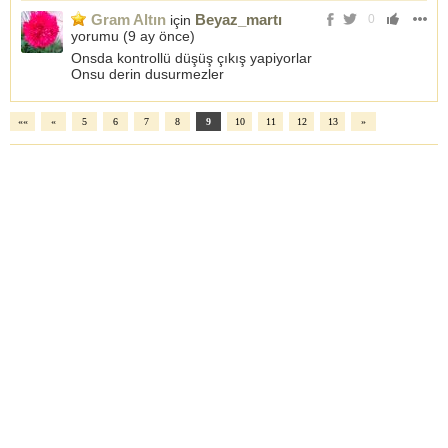
Gram Altın
Beyaz_martı
için
0
yorumu (
9 ay önce
)
Onsda kontrollü düşüş çıkış yapiyorlar
Onsu derin dusurmezler
««
«
5
6
7
8
9
10
11
12
13
»