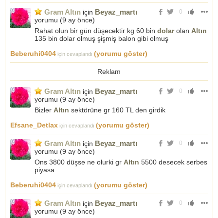
Gram Altın
Beyaz_martı
için
0
yorumu (
9 ay önce
)
Rahat olun bir gün düşecektir kg 60 bin
dolar
olan
Altın
135 bin dolar olmuş şişmiş balon gibi olmuş
Beberuhi0404
(yorumu göster)
için cevaplandı
Reklam
Gram Altın
Beyaz_martı
için
0
yorumu (
9 ay önce
)
Bizler
Altın
sektörüne gr 160 TL den girdik
Efsane_Detlax
(yorumu göster)
için cevaplandı
Gram Altın
Beyaz_martı
için
0
yorumu (
9 ay önce
)
Ons 3800 düşse ne olurki gr
Altın
5500 desecek serbes
piyasa
Beberuhi0404
(yorumu göster)
için cevaplandı
Gram Altın
Beyaz_martı
için
0
yorumu (
9 ay önce
)