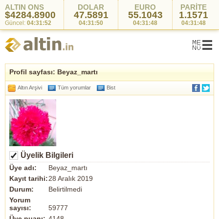
ALTIN ONS
DOLAR
EURO
PARİTE
$4284.8900
47.5891
55.1043
1.1571
Güncel:
04:31:52
04:31:50
04:31:48
04:31:48
Profil sayfası: Beyaz_martı
Altın Arşivi
Tüm yorumlar
Bist
Üyelik Bilgileri
Üye adı:
Beyaz_martı
Kayıt tarihi:
28 Aralık 2019
Durum:
Belirtilmedi
Yorum
sayısı:
59777
Üye puanı:
4148