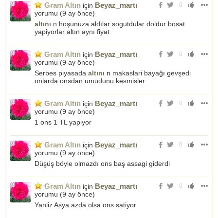
Gram Altın
Beyaz_martı
için
0
yorumu (
9 ay önce
)
altını
n hoşunuza aldılar sogutdular doldur bosat
yapiyorlar altın aynı fiyat
Gram Altın
Beyaz_martı
için
0
yorumu (
9 ay önce
)
Serbes piyasada
altını
n makaslari bayağı gevşedi
onlarda onsdan umudunu kesmisler
Gram Altın
Beyaz_martı
için
0
yorumu (
9 ay önce
)
1 ons 1 TL yapiyor
Gram Altın
Beyaz_martı
için
0
yorumu (
9 ay önce
)
Düşüş böyle olmazdı ons baş assagi giderdi
Gram Altın
Beyaz_martı
için
0
yorumu (
9 ay önce
)
Yanliz Asya azda olsa ons satiyor