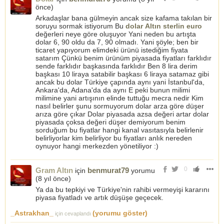
önce
)
Arkadaşlar bana gülmeyin ancak size kafama takılan bir
soruyu sormak istiyorum Bu
dolar
Altın
sterlin
euro
değerleri neye göre oluşuyor Yani neden bu artışta
dolar 6, 90 oldu da 7, 90 olmadı. Yani şöyle; ben bir
ticaret yapıyorum elimdeki ürünü istediğim fiyata
satarım Çünkü benim ürünüm piyasada fiyatları farklıdır
sende farklıdır başkasında farklıdır Ben 8 lira derim
başkası 10 liraya satabilir başkası 6 liraya satamaz gibi
ancak bu dolar Türkiye çapında aynı yani İstanbul'da,
Ankara'da, Adana'da da aynı E peki bunun milimi
milimine yani artışının elinde tuttuğu mecra nedir Kim
nasıl belirler şunu sormuyorum dolar arza göre düşer
arıza göre çıkar Dolar piyasada azsa değeri artar dolar
piyasada çoksa değeri düşer demiyorum benim
sorduğum bu fiyatlar hangi kanal vasıtasıyla belirlenir
belirliyorlar kim belirliyor bu fiyatları anlık nereden
oynuyor hangi merkezden yönetiliyor :)
0
Gram Altın
benmurat79
için
yorumu
(
8 yıl önce
)
Ya da bu tepkiyi ve Türkiye'nin rahibi vermeyişi kararını
piyasa fiyatladı ve artık düşüşe geçecek.
_Astrakhan_
(yorumu göster)
için cevaplandı