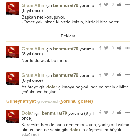
0
Gram Altın
benmurat79
için
yorumu
(
8 yıl önce
)
Başkan net konuşuyor.
- "taviz yok, sizde ki sizde kalsın, bizdeki bize yeter."
Reklam
0
Gram Altın
benmurat79
için
yorumu
(
8 yıl önce
)
Nerde duracak bu meret
0
Gram Altın
benmurat79
için
yorumu
(
8 yıl önce
)
Az öteye git.
dolar
çıkmaya başladı sen ve senin gibiler
çoğalmaya başladı.
Guneyhafriyat
(yorumu göster)
için cevaplandı
0
Dolar
benmurat79
için
yorumu (
8 yıl
önce
)
Kardeşim ben de sana demedim zaten, yanlış anlaşılma
olmuş. ben de senin gibi
dolar
ın düşmesi en büyük
isteğimdir.