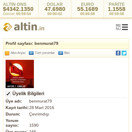
ALTIN ONS
DOLAR
EURO
PARİTE
$4342.1350
47.6980
55.1689
1.1558
Güncel:
00:59:54
00:00:02
00:00:08
00:59:58
Profil sayfası: benmurat79
Altın Arşivi
Tüm yorumlar
Bist
Üyelik Bilgileri
Üye adı:
benmurat79
Kayıt tarihi:
28 Mart 2016
Durum:
Çevrimdışı
Yorum
sayısı:
1590
Üye puanı:
166