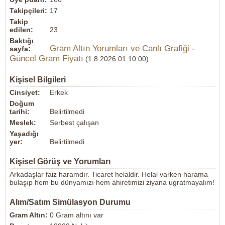
Takipçileri:
17
Takip
edilen:
23
Baktığı
Gram Altın Yorumları ve Canlı Grafiği -
sayfa:
Güncel Gram Fiyatı
(1.8.2026 01:10:00)
Kişisel Bilgileri
Cinsiyet:
Erkek
Doğum
tarihi:
Belirtilmedi
Meslek:
Serbest çalışan
Yaşadığı
yer:
Belirtilmedi
Kişisel Görüş ve Yorumları
Arkadaşlar faiz haramdır. Ticaret helaldir. Helal varken harama
bulaşıp hem bu dünyamızı hem ahiretimizi ziyana ugratmayalım!
Alım/Satım Simülasyon Durumu
Gram Altın:
0 Gram altını var