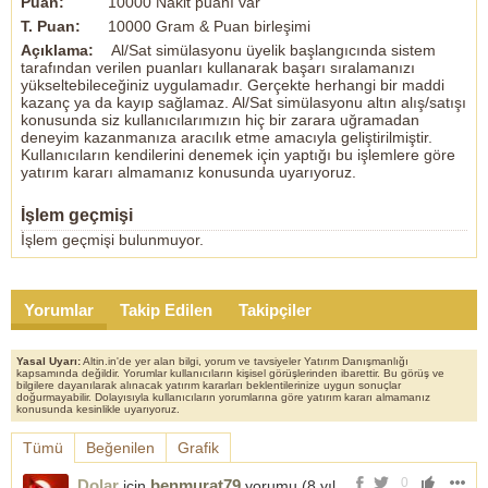
Puan:
10000 Nakit puanı var
T. Puan:
10000 Gram & Puan birleşimi
Açıklama:
Al/Sat simülasyonu üyelik başlangıcında sistem
tarafından verilen puanları kullanarak başarı sıralamanızı
yükseltebileceğiniz uygulamadır. Gerçekte herhangi bir maddi
kazanç ya da kayıp sağlamaz. Al/Sat simülasyonu altın alış/satışı
konusunda siz kullanıcılarımızın hiç bir zarara uğramadan
deneyim kazanmanıza aracılık etme amacıyla geliştirilmiştir.
Kullanıcıların kendilerini denemek için yaptığı bu işlemlere göre
yatırım kararı almamanız konusunda uyarıyoruz.
İşlem geçmişi
İşlem geçmişi bulunmuyor.
Yorumlar
Takip Edilen
Takipçiler
Yasal Uyarı:
Altin.in'de yer alan bilgi, yorum ve tavsiyeler Yatırım Danışmanlığı
kapsamında değildir. Yorumlar kullanıcıların kişisel görüşlerinden ibarettir. Bu görüş ve
bilgilere dayanılarak alınacak yatırım kararları beklentilerinize uygun sonuçlar
doğurmayabilir. Dolayısıyla kullanıcıların yorumlarına göre yatırım kararı almamanız
konusunda kesinlikle uyarıyoruz.
Tümü
Beğenilen
Grafik
0
Dolar
benmurat79
için
yorumu (
8 yıl