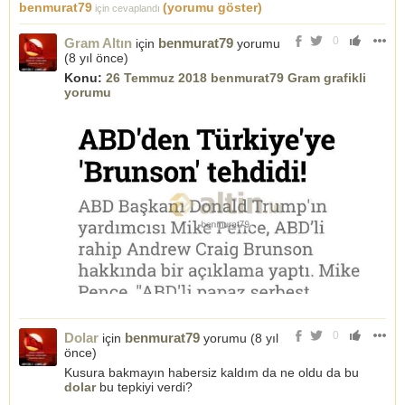
benmurat79
(yorumu göster)
için cevaplandı
0
Gram Altın
benmurat79
için
yorumu
(
8 yıl önce
)
Konu:
26 Temmuz 2018 benmurat79 Gram grafikli
yorumu
0
Dolar
benmurat79
için
yorumu (
8 yıl
önce
)
Kusura bakmayın habersiz kaldım da ne oldu da bu
dolar
bu tepkiyi verdi?