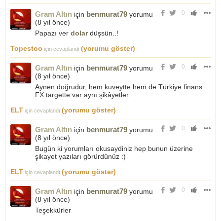
0
Gram Altın
benmurat79
için
yorumu
(
8 yıl önce
)
Papazı ver
dolar
düşsün..!
Topestoo
(yorumu göster)
için cevaplandı
0
Gram Altın
benmurat79
için
yorumu
(
8 yıl önce
)
Aynen doğrudur, hem kuveytte hem de Türkiye finans
FX targette var aynı şikâyetler.
ELT
(yorumu göster)
için cevaplandı
0
Gram Altın
benmurat79
için
yorumu
(
8 yıl önce
)
Bugün ki yorumları okusaydiniz hep bunun üzerine
şikayet yazıları görürdünüz :)
ELT
(yorumu göster)
için cevaplandı
0
Gram Altın
benmurat79
için
yorumu
(
8 yıl önce
)
Teşekkürler