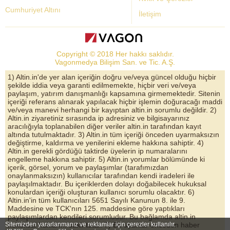
Cumhuriyet Altını
İletişim
Dolar Kuru
Altın Fiyatları
Copyright © 2018 Her hakkı saklıdır.
Bist Yorum
Vagonmedya Bilişim San. ve Tic. A.Ş.
Altın Yorumları
1) Altin.in'de yer alan içeriğin doğru ve/veya güncel olduğu hiçbir
şekilde iddia veya garanti edilmemekte, hiçbir veri ve/veya
Döviz Kurları
paylaşım, yatırım danışmanlığı kapsamına girmemektedir. Sitenin
içeriği referans alınarak yapılacak hiçbir işlemin doğuracağı maddi
Çeyrek Altın
ve/veya manevi herhangi bir kayıptan altin.in sorumlu değildir. 2)
Altin.in ziyaretiniz sırasında ip adresiniz ve bilgisayarınız
Bitcoin
aracılığıyla toplanabilen diğer veriler altin.in tarafından kayıt
altında tutulmaktadır. 3) Altin.in tüm içeriği önceden uyarmaksızın
Euro/Dolar Parite
değiştirme, kaldırma ve yenilerini ekleme hakkına sahiptir. 4)
Altin.in gerekli gördüğü taktirde üyelerin ip numaralarını
Sterlin
engelleme hakkına sahiptir. 5) Altin.in yorumlar bölümünde ki
içerik, görsel, yorum ve paylaşımlar (tarafımızdan
Döviz Arşivi
onaylanmaksızın) kullanıcılar tarafından kendi iradeleri ile
paylaşılmaktadır. Bu içeriklerden dolayı doğabilecek hukuksal
konulardan içeriği oluşturan kullanıcı sorumlu olacaktır. 6)
Altin.in'in tüm kullanıcıları 5651 Sayılı Kanunun 8. ile 9.
Maddesine ve TCK'nın 125. maddesine göre yaptıkları
paylaşımlardan kendileri sorumludur. Bu bağlamda altin.in
Sitemizden yararlanmanız ve reklamlar için çerezler kullanılır.
hukuksal haklarını saklı tutar. 7) Bu uyarılar önceden haber