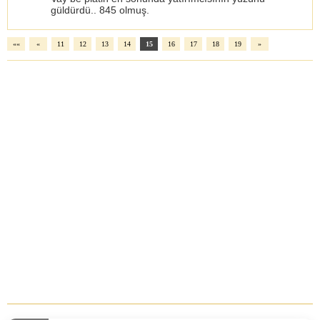
güldürdü.. 845 olmuş.
««
«
11
12
13
14
15
16
17
18
19
»