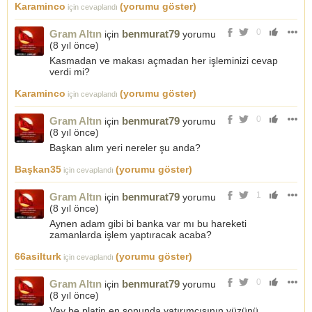
Karaminco
(yorumu göster)
için cevaplandı
0
Gram Altın
benmurat79
için
yorumu
(
8 yıl önce
)
Kasmadan ve makası açmadan her işleminizi cevap
verdi mi?
Karaminco
(yorumu göster)
için cevaplandı
0
Gram Altın
benmurat79
için
yorumu
(
8 yıl önce
)
Başkan alım yeri nereler şu anda?
Başkan35
(yorumu göster)
için cevaplandı
1
Gram Altın
benmurat79
için
yorumu
(
8 yıl önce
)
Aynen adam gibi bi banka var mı bu hareketi
zamanlarda işlem yaptıracak acaba?
66asilturk
(yorumu göster)
için cevaplandı
0
Gram Altın
benmurat79
için
yorumu
(
8 yıl önce
)
Vay be platin en sonunda yatırımcısının yüzünü