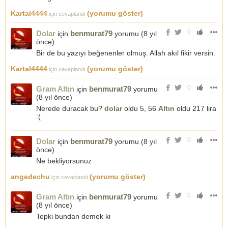
Kartal4444
(yorumu göster)
için cevaplandı
0
Dolar
benmurat79
için
yorumu (
8 yıl
önce
)
Bir de bu yazıyı beğenenler olmuş. Allah akıl fikir versin.
Kartal4444
(yorumu göster)
için cevaplandı
0
Gram Altın
benmurat79
için
yorumu
(
8 yıl önce
)
Nerede duracak bu?
dolar
oldu 5, 56
Altın
oldu 217 lira
:(
0
Dolar
benmurat79
için
yorumu (
8 yıl
önce
)
Ne bekliyorsunuz
angedechu
(yorumu göster)
için cevaplandı
0
Gram Altın
benmurat79
için
yorumu
(
8 yıl önce
)
Tepki bundan demek ki