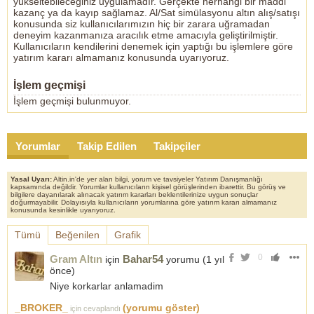
yükseltebileceğiniz uygulamadır. Gerçekte herhangi bir maddi
kazanç ya da kayıp sağlamaz. Al/Sat simülasyonu altın alış/satışı
konusunda siz kullanıcılarımızın hiç bir zarara uğramadan
deneyim kazanmanıza aracılık etme amacıyla geliştirilmiştir.
Kullanıcıların kendilerini denemek için yaptığı bu işlemlere göre
yatırım kararı almamanız konusunda uyarıyoruz.
İşlem geçmişi
İşlem geçmişi bulunmuyor.
Yorumlar
Takip Edilen
Takipçiler
Yasal Uyarı:
Altin.in'de yer alan bilgi, yorum ve tavsiyeler Yatırım Danışmanlığı
kapsamında değildir. Yorumlar kullanıcıların kişisel görüşlerinden ibarettir. Bu görüş ve
bilgilere dayanılarak alınacak yatırım kararları beklentilerinize uygun sonuçlar
doğurmayabilir. Dolayısıyla kullanıcıların yorumlarına göre yatırım kararı almamanız
konusunda kesinlikle uyarıyoruz.
Tümü
Beğenilen
Grafik
0
Gram Altın
Bahar54
için
yorumu (
1 yıl
önce
)
Niye korkarlar anlamadim
_BROKER_
(yorumu göster)
için cevaplandı