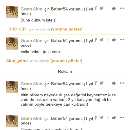
1
Gram Altın
Bahar54
için
yorumu (
1 yıl
önce
)
Buna güldüm işte:))
_BROKER_
(yorumu göster)
için cevaplandı
0
Gram Altın
Bahar54
için
yorumu (
1 yıl
önce
)
Valla helal ; )takiptesin
Altın_yönü
(yorumu göster)
için cevaplandı
Reklam
1
Gram Altın
Bahar54
için
yorumu (
1 yıl
önce
)
Altin bilmem neyede düşse değerini kaybetmez kısa
vadede risk uzun vadede 2 ye katlayan değerli bir
yatırım böyle tenekeye can kurban:))
0
Gram Altın
Bahar54
için
yorumu (
1 yıl
önce
)
Düşmeyen sarıkız yukarı cikarmi?