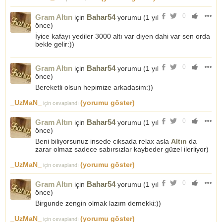
0
Gram Altın
Bahar54
için
yorumu (
1 yıl
önce
)
İyice kafayı yediler 3000 altı var diyen dahi var sen orda
bekle gelir:))
0
Gram Altın
Bahar54
için
yorumu (
1 yıl
önce
)
Bereketli olsun hepimize arkadasim:))
_UzMaN_
(yorumu göster)
için cevaplandı
0
Gram Altın
Bahar54
için
yorumu (
1 yıl
önce
)
Beni biliyorsunuz insede ciksada relax asla
Altın
da
zarar olmaz sadece sabırsızlar kaybeder güzel ilerliyor)
_UzMaN_
(yorumu göster)
için cevaplandı
0
Gram Altın
Bahar54
için
yorumu (
1 yıl
önce
)
Birgunde zengin olmak lazım demekki:))
_UzMaN_
(yorumu göster)
için cevaplandı