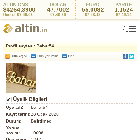
ALTIN ONS
DOLAR
EURO
PARİTE
$4264.3900
47.7002
55.0082
1.1524
Güncel:
07:49:08
07:40:36
07:48:42
07:49:14
Profil sayfası: Bahar54
Altın Arşivi
Tüm yorumlar
Bist
Üyelik Bilgileri
Üye adı:
Bahar54
Kayıt tarihi:
28 Ocak 2020
Durum:
Belirtilmedi
Yorum
sayısı:
10608
Üye puanı:
1247