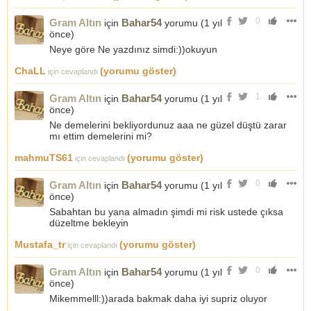
0
Gram Altın
Bahar54
için
yorumu (
1 yıl
önce
)
Neye göre Ne yazdınız simdi:))okuyun
ChaLL
(yorumu göster)
için cevaplandı
1
Gram Altın
Bahar54
için
yorumu (
1 yıl
önce
)
Ne demelerini bekliyordunuz aaa ne güzel düştü zarar
mı ettim demelerini mi?
mahmuTS61
(yorumu göster)
için cevaplandı
0
Gram Altın
Bahar54
için
yorumu (
1 yıl
önce
)
Sabahtan bu yana almadın şimdi mi risk ustede çıksa
düzeltme bekleyin
Mustafa_tr
(yorumu göster)
için cevaplandı
0
Gram Altın
Bahar54
için
yorumu (
1 yıl
önce
)
Mikemmelll:))arada bakmak daha iyi supriz oluyor