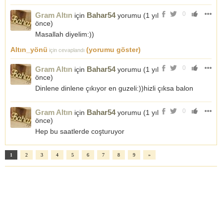
0
Gram Altın
Bahar54
için
yorumu (
1 yıl
önce
)
Masallah diyelim:))
Altın_yönü
(yorumu göster)
için cevaplandı
0
Gram Altın
Bahar54
için
yorumu (
1 yıl
önce
)
Dinlene dinlene çıkıyor en guzeli:))hizli çıksa balon
0
Gram Altın
Bahar54
için
yorumu (
1 yıl
önce
)
Hep bu saatlerde coşturuyor
1
2
3
4
5
6
7
8
9
»