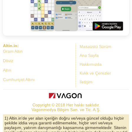
Altin.in:
Masaüstü Sürüm
Gram Altın
Ana Sayfa
Döviz
Hakkımızda
Altın
Kvkk ve Çerezler
Cumhuriyet Altını
İletişim
Dolar Kuru
Altın Fiyatları
Copyright © 2018 Her hakkı saklıdır.
Bist Yorum
Vagonmedya Bilişim San. ve Tic. A.Ş.
Altın Yorumları
1) Altin.in'de yer alan içeriğin doğru ve/veya güncel olduğu hiçbir
şekilde iddia veya garanti edilmemekte, hiçbir veri ve/veya
Döviz Kurları
paylaşım, yatırım danışmanlığı kapsamına girmemektedir. Sitenin