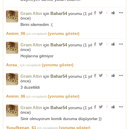
1
Gram Altın
Bahar54
için
yorumu (
1 yıl
önce
)
Birini silemedim :(
Amirm_06
(yorumu göster)
için cevaplandı
1
Gram Altın
Bahar54
için
yorumu (
1 yıl
önce
)
Hoşlarına gitmiyor
Azraa_
(yorumu göster)
için cevaplandı
1
Gram Altın
Bahar54
için
yorumu (
1 yıl
önce
)
3 duzeltildi
Amirm_06
(yorumu göster)
için cevaplandı
0
Gram Altın
Bahar54
için
yorumu (
1 yıl
önce
)
Sinir olmuyorum komik duruma düşüyorlar:))
Yusufkenan_61
(yorumu göster)
için cevaplandı