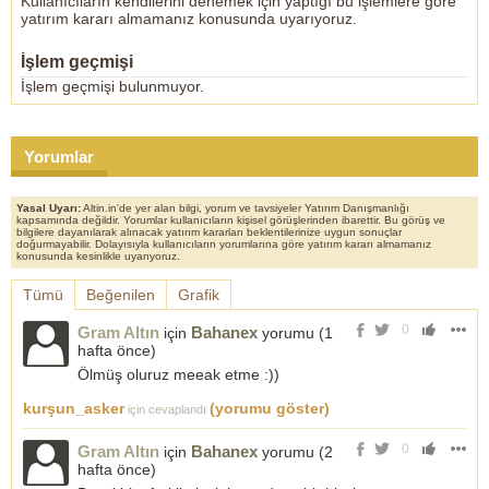
Kullanıcıların kendilerini denemek için yaptığı bu işlemlere göre
yatırım kararı almamanız konusunda uyarıyoruz.
İşlem geçmişi
İşlem geçmişi bulunmuyor.
Yorumlar
Yasal Uyarı:
Altin.in'de yer alan bilgi, yorum ve tavsiyeler Yatırım Danışmanlığı
kapsamında değildir. Yorumlar kullanıcıların kişisel görüşlerinden ibarettir. Bu görüş ve
bilgilere dayanılarak alınacak yatırım kararları beklentilerinize uygun sonuçlar
doğurmayabilir. Dolayısıyla kullanıcıların yorumlarına göre yatırım kararı almamanız
konusunda kesinlikle uyarıyoruz.
Tümü
Beğenilen
Grafik
0
Gram Altın
Bahanex
için
yorumu (
1
hafta önce
)
Ölmüş oluruz meeak etme :))
kurşun_asker
(yorumu göster)
için cevaplandı
0
Gram Altın
Bahanex
için
yorumu (
2
hafta önce
)