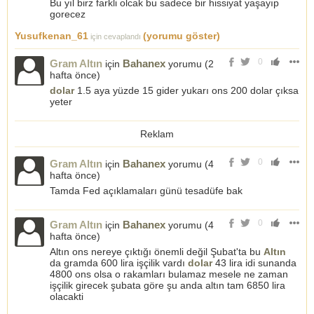
Bu yıl birz farkli olcak bu sadece bir hissiyat yaşayıp
gorecez
Yusufkenan_61
(yorumu göster)
için cevaplandı
0
Gram Altın
Bahanex
için
yorumu (
2
hafta önce
)
dolar
1.5 aya yüzde 15 gider yukarı ons 200 dolar çıksa
yeter
Reklam
0
Gram Altın
Bahanex
için
yorumu (
4
hafta önce
)
Tamda Fed açıklamaları günü tesadüfe bak
0
Gram Altın
Bahanex
için
yorumu (
4
hafta önce
)
Altın ons nereye çıktığı önemli değil Şubat'ta bu
Altın
da gramda 600 lira işçilik vardı
dolar
43 lira idi sunanda
4800 ons olsa o rakamları bulamaz mesele ne zaman
işçilik girecek şubata göre şu anda altın tam 6850 lira
olacakti