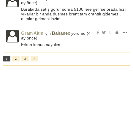
ay önce
)
Buralarda satış görür sonra 5100 lere gelirse orada hızlı
yıkarlar bir anda dusmes brent tam orantılı gidemez..
alımlar gelmesi lazim
0
Gram Altın
Bahanex
için
yorumu (
4
ay önce
)
Erken konusmayalim
1
2
3
»