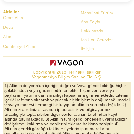
Altin.in:
Masaüstü Sürüm
Gram Altın
Ana Sayfa
Döviz
Hakkımızda
Altın
Kvkk ve Çerezler
Cumhuriyet Altını
İletişim
Dolar Kuru
Altın Fiyatları
Copyright © 2018 Her hakkı saklıdır.
Bist Yorum
Vagonmedya Bilişim San. ve Tic. A.Ş.
Altın Yorumları
1) Altin.in'de yer alan içeriğin doğru ve/veya güncel olduğu hiçbir
şekilde iddia veya garanti edilmemekte, hiçbir veri ve/veya
Döviz Kurları
paylaşım, yatırım danışmanlığı kapsamına girmemektedir. Sitenin
içeriği referans alınarak yapılacak hiçbir işlemin doğuracağı maddi
Çeyrek Altın
ve/veya manevi herhangi bir kayıptan altin.in sorumlu değildir. 2)
Altin.in ziyaretiniz sırasında ip adresiniz ve bilgisayarınız
Bitcoin
aracılığıyla toplanabilen diğer veriler altin.in tarafından kayıt
altında tutulmaktadır. 3) Altin.in tüm içeriği önceden uyarmaksızın
Euro/Dolar Parite
değiştirme, kaldırma ve yenilerini ekleme hakkına sahiptir. 4)
Altin.in gerekli gördüğü taktirde üyelerin ip numaralarını
Sterlin
engelleme hakkına sahiptir. 5) Altin.in yorumlar bölümünde ki