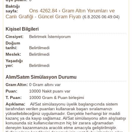
Baktığı
Ons 4262.84 › Gram Altın Yorumları ve
sayfa:
Canlı Grafiği - Güncel Gram Fiyatı
(6.8.2026 06:49:04)
Kişisel Bilgileri
Cinsiyet:
Belirtmek İstemiyorum
Doğum
tarihi:
Belirtilmedi
Meslek:
Belirtilmedi
Yaşadığı
yer:
Belirtilmedi
Alım/Satım Simülasyon Durumu
Gram Altın:
0 Gram altını var
Puan:
10000 Nakit puanı var
T. Puan:
10000 Gram & Puan birleşimi
Açıklama:
Al/Sat simülasyonu üyelik başlangıcında sistem
tarafından verilen puanları kullanarak başarı sıralamanızı
yükseltebileceğiniz uygulamadır. Gerçekte herhangi bir maddi
kazanç ya da kayıp sağlamaz. Al/Sat simülasyonu altın alış/satışı
konusunda siz kullanıcılarımızın hiç bir zarara uğramadan
deneyim kazanmanıza aracılık etme amacıyla geliştirilmiştir.