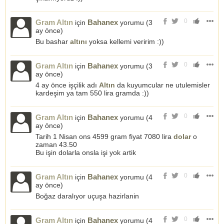
0
Gram Altın
Bahanex
için
yorumu (
3
ay önce
)
Bu bashar
altını
yoksa kellemi veririm :))
0
Gram Altın
Bahanex
için
yorumu (
3
ay önce
)
4 ay önce işçilik adı
Altın
da kuyumcular ne utulemisler
kardeşim ya tam 550 lira gramda :))
0
Gram Altın
Bahanex
için
yorumu (
4
ay önce
)
Tarih 1 Nisan ons 4599 gram fiyat 7080 lira
dolar
o
zaman 43.50
Bu işin dolarla onsla işi yok artik
0
Gram Altın
Bahanex
için
yorumu (
4
ay önce
)
Boğaz daralıyor uçuşa hazirlanin
0
Gram Altın
Bahanex
için
yorumu (
4