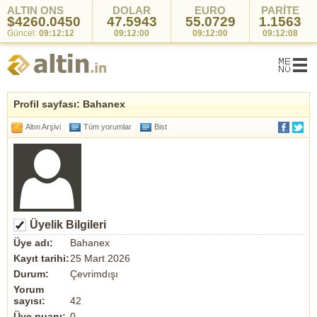
ALTIN ONS
DOLAR
EURO
PARİTE
$4260.0450
47.5943
55.0729
1.1563
Güncel:
09:12:12
09:12:00
09:12:00
09:12:08
Profil sayfası: Bahanex
Altın Arşivi
Tüm yorumlar
Bist
Üyelik Bilgileri
Üye adı:
Bahanex
Kayıt tarihi:
25 Mart 2026
Durum:
Çevrimdışı
Yorum
sayısı:
42
Üye puanı:
0