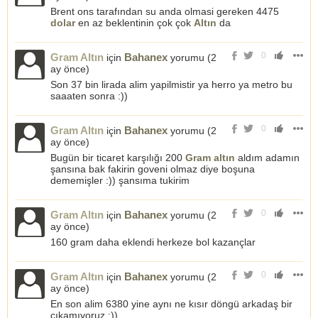
Brent ons tarafından su anda olmasi gereken 4475
dolar
en az beklentinin çok çok
Altın
da
0
Gram Altın
Bahanex
için
yorumu (
2
ay önce
)
Son 37 bin lirada alim yapilmistir ya herro ya metro bu
saaaten sonra :))
0
Gram Altın
Bahanex
için
yorumu (
2
ay önce
)
Bugün bir ticaret karşılığı 200
Gram altın
aldım adamın
şansına bak fakirin goveni olmaz diye boşuna
dememişler :)) şansıma tukirim
0
Gram Altın
Bahanex
için
yorumu (
2
ay önce
)
160 gram daha eklendi herkeze bol kazançlar
0
Gram Altın
Bahanex
için
yorumu (
2
ay önce
)
En son alim 6380 yine aynı ne kısır döngü arkadaş bir
çıkamıyoruz :))