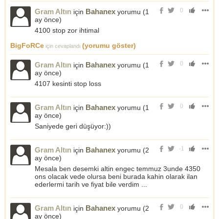
0
Gram Altın
Bahanex
için
yorumu (
1
ay önce
)
4100 stop zor ihtimal
BigFoRCe
(yorumu göster)
için cevaplandı
0
Gram Altın
Bahanex
için
yorumu (
1
ay önce
)
4107 kesinti stop loss
0
Gram Altın
Bahanex
için
yorumu (
1
ay önce
)
Saniyede geri düşüyor:))
-1
Gram Altın
Bahanex
için
yorumu (
2
ay önce
)
Mesala ben desemki altin engec temmuz 3unde 4350
ons olacak vede olursa beni burada kahin olarak ilan
ederlermi tarih ve fiyat bile verdim ...
0
Gram Altın
Bahanex
için
yorumu (
2
ay önce
)