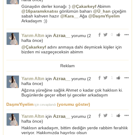
Günaydın derler konağı :)
@Çakarkeyf
Abimm
@16paramıknatısı
gönlümün baharı
@Ü_han
çiçeğim
sabah kahven hazır
@Kara__
Ağa
@DaşmıYiyelim
Arkadaşım :))
0
Yarım Altın
Azraa__
için
yorumu (
2
hafta önce
)
@Çakarkeyf
adını anmaya dahi deymicek kişiler için
bizden mi vazgeçeceksin abimm
Reklam
1
Yarım Altın
Azraa__
için
yorumu (
2
hafta önce
)
Ağzına yüreğine sağlık Ahmet o kadar çok haklısın ki.
Bugünlerde geçer elbet iyi geceler arkadaşım
DaşmıYiyelim
(yorumu göster)
için cevaplandı
1
Yarım Altın
Azraa__
için
yorumu (
2
hafta önce
)
Haklısın arkadaşım, bittim dediğin yerde rabbim ferahlık
veriyor. Hakkımızda hayırlısı olsun