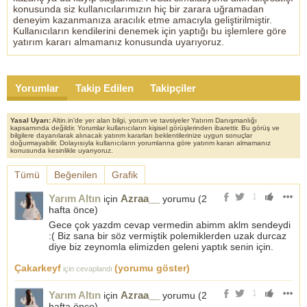
konusunda siz kullanıcılarımızın hiç bir zarara uğramadan
deneyim kazanmanıza aracılık etme amacıyla geliştirilmiştir.
Kullanıcıların kendilerini denemek için yaptığı bu işlemlere göre
yatırım kararı almamanız konusunda uyarıyoruz.
Yorumlar
Takip Edilen
Takipçiler
Yasal Uyarı:
Altin.in'de yer alan bilgi, yorum ve tavsiyeler Yatırım Danışmanlığı
kapsamında değildir. Yorumlar kullanıcıların kişisel görüşlerinden ibarettir. Bu görüş ve
bilgilere dayanılarak alınacak yatırım kararları beklentilerinize uygun sonuçlar
doğurmayabilir. Dolayısıyla kullanıcıların yorumlarına göre yatırım kararı almamanız
konusunda kesinlikle uyarıyoruz.
Tümü
Beğenilen
Grafik
1
Yarım Altın
Azraa__
için
yorumu (
2
hafta önce
)
Gece çok yazdm cevap vermedin abimm aklm sendeydi
:( Biz sana bir söz vermiştik polemiklerden uzak durcaz
diye biz zeynomla elimizden geleni yaptık senin için.
Çakarkeyf
(yorumu göster)
için cevaplandı
1
Yarım Altın
Azraa__
için
yorumu (
2
hafta önce
)