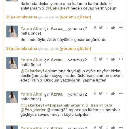
Balkonda dinleniyorum ama kafam o kadar dolu ki
anlatamam :(
@Çakarkeyf
neden cevap vermiyosun
16paramıknatısı
(yorumu göster)
için cevaplandı
1
Yarım Altın
Azraa__
için
yorumu (
2
hafta önce
)
Benimde öyle, Allah büyüktür geçer bugünlerde.
16paramıknatısı
(yorumu göster)
için cevaplandı
0
Yarım Altın
Azraa__
için
yorumu (
2
hafta önce
)
@Çakarkeyf
Abimm ona duyduğun oyfke neyfret bizim
dostluğumuzdan seyvgimizden üstünse o zaman devam
edebilirsin :( Okudum yazdıklarını yapma lütfen
2
Yarım Altın
Azraa__
için
yorumu (
2
hafta önce
)
@Çakarkeyf
@16paramıknatısı
@Ü_han
@Kara__
@Eso_derler
@simurg22 toparlanin lütfen biz beraber
güçlüyüz sevindirmeyin köytu kalplileri
1
Yarım Altın
Azraa__
için
yorumu (
2