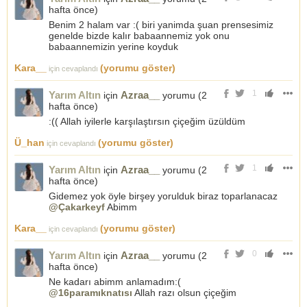
hafta önce
)
Benim 2 halam var :( biri yanimda şuan prensesimiz
genelde bizde kalır babaannemiz yok onu
babaannemizin yerine koyduk
Kara__
(yorumu göster)
için cevaplandı
1
Yarım Altın
Azraa__
için
yorumu (
2
hafta önce
)
:(( Allah iyilerle karşılaştırsın çiçeğim üzüldüm
Ü_han
(yorumu göster)
için cevaplandı
1
Yarım Altın
Azraa__
için
yorumu (
2
hafta önce
)
Gidemez yok öyle birşey yorulduk biraz toparlanacaz
@Çakarkeyf
Abimm
Kara__
(yorumu göster)
için cevaplandı
0
Yarım Altın
Azraa__
için
yorumu (
2
hafta önce
)
Ne kadarı abimm anlamadım:(
@16paramıknatısı
Allah razı olsun çiçeğim