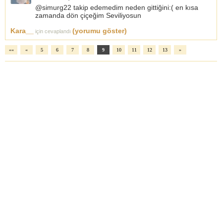
@simurg22 takip edemedim neden gittiğini:( en kısa
zamanda dön çiçeğim Seviliyosun
Kara__
(yorumu göster)
için cevaplandı
««
«
5
6
7
8
9
10
11
12
13
»