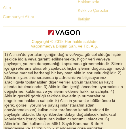
Hakkımızda
Altın
Kvkk ve Çerezler
Cumhuriyet Altını
İletişim
Dolar Kuru
Altın Fiyatları
Copyright © 2018 Her hakkı saklıdır.
Bist Yorum
Vagonmedya Bilişim San. ve Tic. A.Ş.
Altın Yorumları
1) Altin.in'de yer alan içeriğin doğru ve/veya güncel olduğu hiçbir
şekilde iddia veya garanti edilmemekte, hiçbir veri ve/veya
Döviz Kurları
paylaşım, yatırım danışmanlığı kapsamına girmemektedir. Sitenin
içeriği referans alınarak yapılacak hiçbir işlemin doğuracağı maddi
Çeyrek Altın
ve/veya manevi herhangi bir kayıptan altin.in sorumlu değildir. 2)
Altin.in ziyaretiniz sırasında ip adresiniz ve bilgisayarınız
Bitcoin
aracılığıyla toplanabilen diğer veriler altin.in tarafından kayıt
altında tutulmaktadır. 3) Altin.in tüm içeriği önceden uyarmaksızın
Euro/Dolar Parite
değiştirme, kaldırma ve yenilerini ekleme hakkına sahiptir. 4)
Altin.in gerekli gördüğü taktirde üyelerin ip numaralarını
Sterlin
engelleme hakkına sahiptir. 5) Altin.in yorumlar bölümünde ki
içerik, görsel, yorum ve paylaşımlar (tarafımızdan
Döviz Arşivi
onaylanmaksızın) kullanıcılar tarafından kendi iradeleri ile
paylaşılmaktadır. Bu içeriklerden dolayı doğabilecek hukuksal
konulardan içeriği oluşturan kullanıcı sorumlu olacaktır. 6)
Altin.in'in tüm kullanıcıları 5651 Sayılı Kanunun 8. ile 9.
Maddesine ve TCK'nın 125. maddesine göre yaptıkları