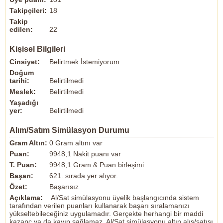
Takipçileri:
18
Takip
edilen:
22
Kişisel Bilgileri
Cinsiyet:
Belirtmek İstemiyorum
Doğum
tarihi:
Belirtilmedi
Meslek:
Belirtilmedi
Yaşadığı
yer:
Belirtilmedi
Alım/Satım Simülasyon Durumu
Gram Altın:
0 Gram altını var
Puan:
9948,1 Nakit puanı var
T. Puan:
9948,1 Gram & Puan birleşimi
Başarı:
621. sırada yer alıyor.
Özet:
Başarısız
Açıklama:
Al/Sat simülasyonu üyelik başlangıcında sistem
tarafından verilen puanları kullanarak başarı sıralamanızı
yükseltebileceğiniz uygulamadır. Gerçekte herhangi bir maddi
kazanç ya da kayıp sağlamaz. Al/Sat simülasyonu altın alış/satışı