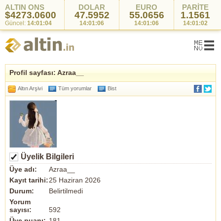
ALTIN ONS
DOLAR
EURO
PARİTE
$4273.0600
47.5952
55.0656
1.1561
Güncel:
14:01:04
14:01:06
14:01:06
14:01:02
Profil sayfası: Azraa__
Altın Arşivi
Tüm yorumlar
Bist
Üyelik Bilgileri
Üye adı:
Azraa__
Kayıt tarihi:
25 Haziran 2026
Durum:
Belirtilmedi
Yorum
sayısı:
592
Üye puanı:
181