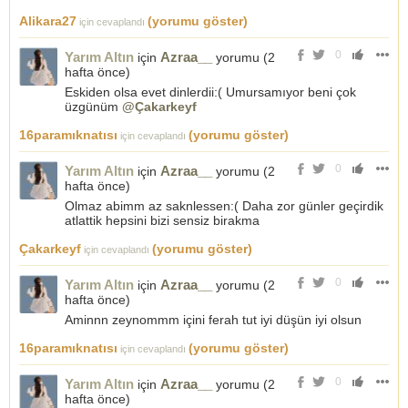
Alikara27
(yorumu göster)
için cevaplandı
0
Yarım Altın
Azraa__
için
yorumu (
2
hafta önce
)
Eskiden olsa evet dinlerdii:( Umursamıyor beni çok
üzgünüm
@Çakarkeyf
16paramıknatısı
(yorumu göster)
için cevaplandı
0
Yarım Altın
Azraa__
için
yorumu (
2
hafta önce
)
Olmaz abimm az saknlessen:( Daha zor günler geçirdik
atlattik hepsini bizi sensiz birakma
Çakarkeyf
(yorumu göster)
için cevaplandı
0
Yarım Altın
Azraa__
için
yorumu (
2
hafta önce
)
Aminnn zeynommm içini ferah tut iyi düşün iyi olsun
16paramıknatısı
(yorumu göster)
için cevaplandı
0
Yarım Altın
Azraa__
için
yorumu (
2
hafta önce
)