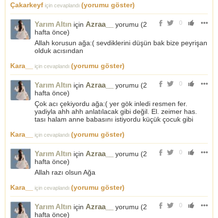
Çakarkeyf
(yorumu göster)
için cevaplandı
0
Yarım Altın
Azraa__
için
yorumu (
2
hafta önce
)
Allah korusun ağa:( sevdiklerini düşün bak bize peyrişan
olduk acısından
Kara__
(yorumu göster)
için cevaplandı
0
Yarım Altın
Azraa__
için
yorumu (
2
hafta önce
)
Çok acı çekiyordu ağa:( yer gök inledi resmen fer.
yadiyla ahh ahh anlatılacak gibi değil. El. zeimer has.
tası halam anne babasını istiyordu küçük çocuk gibi
Kara__
(yorumu göster)
için cevaplandı
0
Yarım Altın
Azraa__
için
yorumu (
2
hafta önce
)
Allah razı olsun Ağa
Kara__
(yorumu göster)
için cevaplandı
0
Yarım Altın
Azraa__
için
yorumu (
2
hafta önce
)