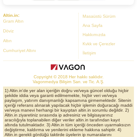
Altin.in:
Masaüstü Sürüm
Gram Altın
Ana Sayfa
Döviz
Hakkımızda
Altın
Kvkk ve Çerezler
Cumhuriyet Altını
İletişim
Dolar Kuru
Altın Fiyatları
Copyright © 2018 Her hakkı saklıdır.
Bist Yorum
Vagonmedya Bilişim San. ve Tic. A.Ş.
Altın Yorumları
1) Altin.in'de yer alan içeriğin doğru ve/veya güncel olduğu hiçbir
şekilde iddia veya garanti edilmemekte, hiçbir veri ve/veya
Döviz Kurları
paylaşım, yatırım danışmanlığı kapsamına girmemektedir. Sitenin
içeriği referans alınarak yapılacak hiçbir işlemin doğuracağı maddi
Çeyrek Altın
ve/veya manevi herhangi bir kayıptan altin.in sorumlu değildir. 2)
Altin.in ziyaretiniz sırasında ip adresiniz ve bilgisayarınız
Bitcoin
aracılığıyla toplanabilen diğer veriler altin.in tarafından kayıt
altında tutulmaktadır. 3) Altin.in tüm içeriği önceden uyarmaksızın
Euro/Dolar Parite
değiştirme, kaldırma ve yenilerini ekleme hakkına sahiptir. 4)
Altin.in gerekli gördüğü taktirde üyelerin ip numaralarını