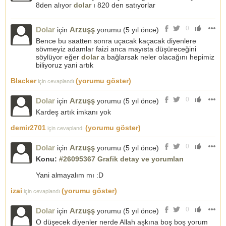
8den alıyor
dolar
ı 820 den satıyorlar
0
Dolar
Arzuşş
için
yorumu (
5 yıl önce
)
Bence bu saatten sonra uçacak kaçacak diyenlere
sövmeyiz adamlar faizi anca mayısta düşüreceğini
söylüyor eğer
dolar
a bağlarsak neler olacağını hepimiz
biliyoruz yani artık
Blacker
(yorumu göster)
için cevaplandı
0
Dolar
Arzuşş
için
yorumu (
5 yıl önce
)
Kardeş artık imkanı yok
demir2701
(yorumu göster)
için cevaplandı
0
Dolar
Arzuşş
için
yorumu (
5 yıl önce
)
Konu:
#26095367 Grafik detay ve yorumları
Yani almayalım mı :D
izai
(yorumu göster)
için cevaplandı
0
Dolar
Arzuşş
için
yorumu (
5 yıl önce
)
O düşecek diyenler nerde Allah aşkına boş boş yorum