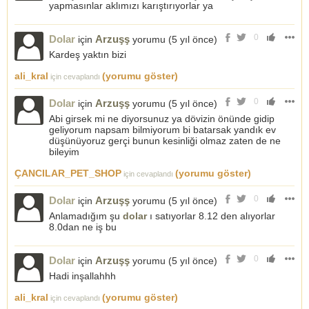
yapmasınlar aklımızı karıştırıyorlar ya
0
Dolar
Arzuşş
için
yorumu (
5 yıl önce
)
Kardeş yaktın bizi
ali_kral
(yorumu göster)
için cevaplandı
0
Dolar
Arzuşş
için
yorumu (
5 yıl önce
)
Abi girsek mi ne diyorsunuz ya dövizin önünde gidip
geliyorum napsam bilmiyorum bi batarsak yandık ev
düşünüyoruz gerçi bunun kesinliği olmaz zaten de ne
bileyim
ÇANCILAR_PET_SHOP
(yorumu göster)
için cevaplandı
0
Dolar
Arzuşş
için
yorumu (
5 yıl önce
)
Anlamadığım şu
dolar
ı satıyorlar 8.12 den alıyorlar
8.0dan ne iş bu
0
Dolar
Arzuşş
için
yorumu (
5 yıl önce
)
Hadi inşallahhh
ali_kral
(yorumu göster)
için cevaplandı