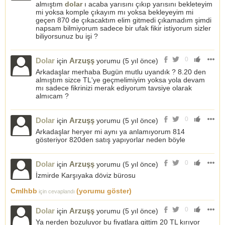
almıştım
dolar
ı acaba yarısını çıkıp yarısını bekleteyim
mi yoksa komple çıkayım mı yoksa bekleyeyim mi
geçen 870 de çıkacaktım elim gitmedi çıkamadım şimdi
napsam bilmiyorum sadece bir ufak fikir istiyorum sizler
biliyorsunuz bu işi ?
0
Dolar
Arzuşş
için
yorumu (
5 yıl önce
)
Arkadaşlar merhaba Bugün mutlu uyandık ? 8.20 den
almıştım sizce TL'ye geçmelimiyim yoksa yola devam
mı sadece fikrinizi merak ediyorum tavsiye olarak
almıcam ?
0
Dolar
Arzuşş
için
yorumu (
5 yıl önce
)
Arkadaşlar heryer mi aynı ya anlamıyorum 814
gösteriyor 820den satış yapıyorlar neden böyle
0
Dolar
Arzuşş
için
yorumu (
5 yıl önce
)
İzmirde Karşıyaka döviz bürosu
Cmlhbb
(yorumu göster)
için cevaplandı
0
Dolar
Arzuşş
için
yorumu (
5 yıl önce
)
Ya nerden bozuluyor bu fiyatlara gittim 20 TL kırıyor