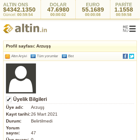
ALTIN ONS
DOLAR
EURO
PARİTE
$4342.1350
47.6980
55.1689
1.1558
Güncel:
00:59:54
00:00:02
00:00:08
00:59:58
Profil sayfası: Arzuşş
Altın Arşivi
Tüm yorumlar
Bist
Üyelik Bilgileri
Üye adı:
Arzuşş
Kayıt tarihi:
26 Mart 2021
Durum:
Belirtilmedi
Yorum
sayısı:
47
Üye puanı:
0