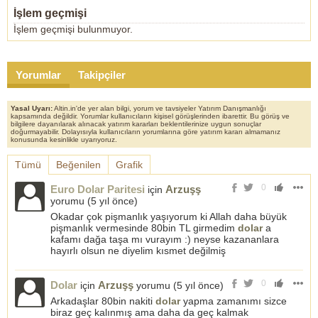
İşlem geçmişi
İşlem geçmişi bulunmuyor.
Yorumlar
Takipçiler
Yasal Uyarı:
Altin.in'de yer alan bilgi, yorum ve tavsiyeler Yatırım Danışmanlığı
kapsamında değildir. Yorumlar kullanıcıların kişisel görüşlerinden ibarettir. Bu görüş ve
bilgilere dayanılarak alınacak yatırım kararları beklentilerinize uygun sonuçlar
doğurmayabilir. Dolayısıyla kullanıcıların yorumlarına göre yatırım kararı almamanız
konusunda kesinlikle uyarıyoruz.
Tümü
Beğenilen
Grafik
0
Euro Dolar Paritesi
Arzuşş
için
yorumu (
5 yıl önce
)
Okadar çok pişmanlık yaşıyorum ki Allah daha büyük
pişmanlık vermesinde 80bin TL girmedim
dolar
a
kafamı dağa taşa mı vurayım :) neyse kazananlara
hayırlı olsun ne diyelim kısmet değilmiş
0
Dolar
Arzuşş
için
yorumu (
5 yıl önce
)
Arkadaşlar 80bin nakiti
dolar
yapma zamanımı sizce
biraz geç kalınmış ama daha da geç kalmak