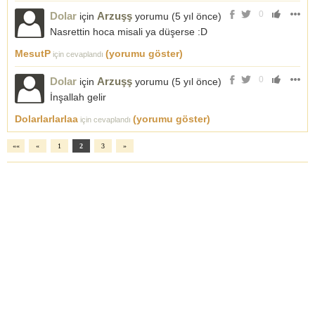
0
Dolar
Arzuşş
için
yorumu (
5 yıl önce
)
Nasrettin hoca misali ya düşerse :D
MesutP
(yorumu göster)
için cevaplandı
0
Dolar
Arzuşş
için
yorumu (
5 yıl önce
)
İnşallah gelir
Dolarlarlarlaa
(yorumu göster)
için cevaplandı
««
«
1
2
3
»