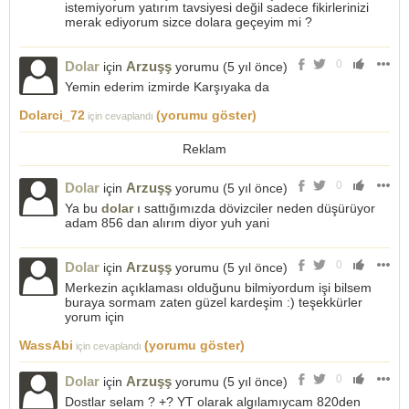
istemiyorum yatırım tavsiyesi değil sadece fikirlerinizi
merak ediyorum sizce dolara geçeyim mi ?
0
Dolar
Arzuşş
için
yorumu (
5 yıl önce
)
Yemin ederim izmirde Karşıyaka da
Dolarci_72
(yorumu göster)
için cevaplandı
Reklam
0
Dolar
Arzuşş
için
yorumu (
5 yıl önce
)
Ya bu
dolar
ı sattığımızda dövizciler neden düşürüyor
adam 856 dan alırım diyor yuh yani
0
Dolar
Arzuşş
için
yorumu (
5 yıl önce
)
Merkezin açıklaması olduğunu bilmiyordum işi bilsem
buraya sormam zaten güzel kardeşim :) teşekkürler
yorum için
WassAbi
(yorumu göster)
için cevaplandı
0
Dolar
Arzuşş
için
yorumu (
5 yıl önce
)
Dostlar selam ? +? YT olarak algılamıycam 820den