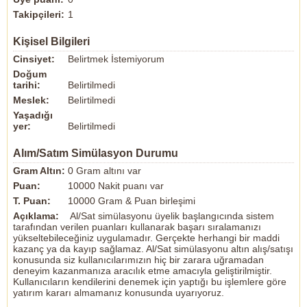
Takipçileri:
1
Kişisel Bilgileri
Cinsiyet:
Belirtmek İstemiyorum
Doğum
tarihi:
Belirtilmedi
Meslek:
Belirtilmedi
Yaşadığı
yer:
Belirtilmedi
Alım/Satım Simülasyon Durumu
Gram Altın:
0 Gram altını var
Puan:
10000 Nakit puanı var
T. Puan:
10000 Gram & Puan birleşimi
Açıklama:
Al/Sat simülasyonu üyelik başlangıcında sistem
tarafından verilen puanları kullanarak başarı sıralamanızı
yükseltebileceğiniz uygulamadır. Gerçekte herhangi bir maddi
kazanç ya da kayıp sağlamaz. Al/Sat simülasyonu altın alış/satışı
konusunda siz kullanıcılarımızın hiç bir zarara uğramadan
deneyim kazanmanıza aracılık etme amacıyla geliştirilmiştir.
Kullanıcıların kendilerini denemek için yaptığı bu işlemlere göre
yatırım kararı almamanız konusunda uyarıyoruz.