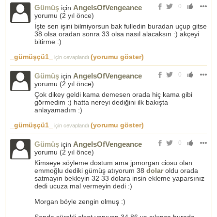
0
Gümüş
AngelsOfVengeance
için
yorumu (
2 yıl önce
)
İşte sen işini bilmiyorsun bak fulledin buradan uçup gitse
38 olsa oradan sonra 33 olsa nasıl alacaksın :) akçeyi
bitirme :)
_gümüşçü1_
(yorumu göster)
için cevaplandı
0
Gümüş
AngelsOfVengeance
için
yorumu (
2 yıl önce
)
Çok dikey geldi kama demesen orada hiç kama gibi
görmedim :) hatta nereyi dediğini ilk bakışta
anlayamadım :)
_gümüşçü1_
(yorumu göster)
için cevaplandı
0
Gümüş
AngelsOfVengeance
için
yorumu (
2 yıl önce
)
Kimseye söyleme dostum ama jpmorgan ciosu olan
emmoğlu dediki gümüş atıyorum 38
dolar
oldu orada
satmayın bekleyin 32 33 dolara insin ekleme yaparsınız
dedi ucuza mal vermeyin dedi :)
Morgan böyle zengin olmuş :)