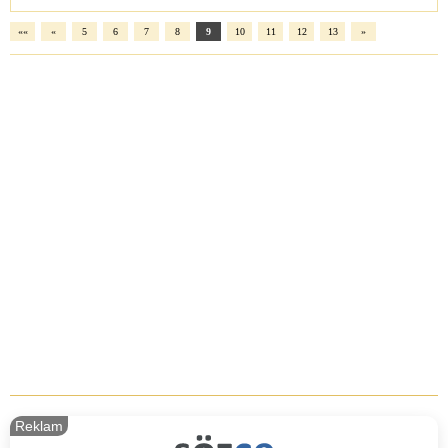
««
«
5
6
7
8
9
10
11
12
13
»
Reklam