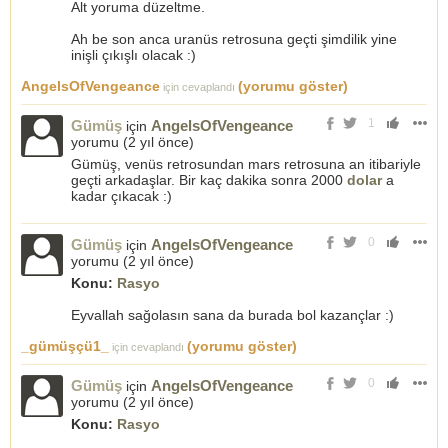
Alt yoruma düzeltme.
Ah be son anca uranüs retrosuna geçti şimdilik yine
inişli çıkışlı olacak :)
AngelsOfVengeance
(yorumu göster)
için cevaplandı
1
Gümüş
AngelsOfVengeance
için
yorumu (
2 yıl önce
)
Gümüş, venüs retrosundan mars retrosuna an itibariyle
geçti arkadaşlar. Bir kaç dakika sonra 2000
dolar
a
kadar çıkacak :)
0
Gümüş
AngelsOfVengeance
için
yorumu (
2 yıl önce
)
Konu:
Rasyo
Eyvallah sağolasın sana da burada bol kazançlar :)
_gümüşçü1_
(yorumu göster)
için cevaplandı
0
Gümüş
AngelsOfVengeance
için
yorumu (
2 yıl önce
)
Konu:
Rasyo