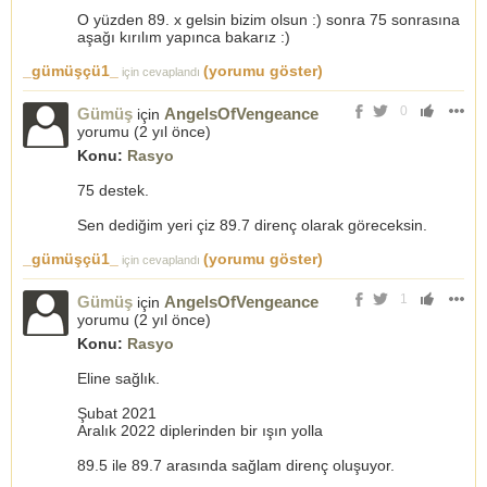
O yüzden 89. x gelsin bizim olsun :) sonra 75 sonrasına
aşağı kırılım yapınca bakarız :)
_gümüşçü1_
(yorumu göster)
için cevaplandı
0
Gümüş
AngelsOfVengeance
için
yorumu (
2 yıl önce
)
Konu:
Rasyo
75 destek.
Sen dediğim yeri çiz 89.7 direnç olarak göreceksin.
_gümüşçü1_
(yorumu göster)
için cevaplandı
1
Gümüş
AngelsOfVengeance
için
yorumu (
2 yıl önce
)
Konu:
Rasyo
Eline sağlık.
Şubat 2021
Aralık 2022 diplerinden bir ışın yolla
89.5 ile 89.7 arasında sağlam direnç oluşuyor.