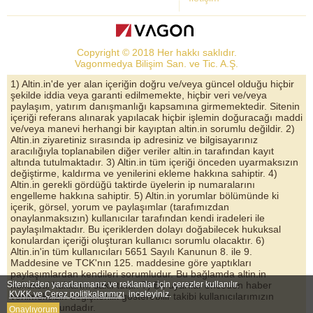
Dolar Kuru
Altın Fiyatları
Copyright © 2018 Her hakkı saklıdır.
Bist Yorum
Vagonmedya Bilişim San. ve Tic. A.Ş.
Altın Yorumları
1) Altin.in'de yer alan içeriğin doğru ve/veya güncel olduğu hiçbir
şekilde iddia veya garanti edilmemekte, hiçbir veri ve/veya
Döviz Kurları
paylaşım, yatırım danışmanlığı kapsamına girmemektedir. Sitenin
içeriği referans alınarak yapılacak hiçbir işlemin doğuracağı maddi
Çeyrek Altın
ve/veya manevi herhangi bir kayıptan altin.in sorumlu değildir. 2)
Altin.in ziyaretiniz sırasında ip adresiniz ve bilgisayarınız
Bitcoin
aracılığıyla toplanabilen diğer veriler altin.in tarafından kayıt
altında tutulmaktadır. 3) Altin.in tüm içeriği önceden uyarmaksızın
Euro/Dolar Parite
değiştirme, kaldırma ve yenilerini ekleme hakkına sahiptir. 4)
Altin.in gerekli gördüğü taktirde üyelerin ip numaralarını
Sterlin
engelleme hakkına sahiptir. 5) Altin.in yorumlar bölümünde ki
içerik, görsel, yorum ve paylaşımlar (tarafımızdan
Döviz Arşivi
onaylanmaksızın) kullanıcılar tarafından kendi iradeleri ile
paylaşılmaktadır. Bu içeriklerden dolayı doğabilecek hukuksal
konulardan içeriği oluşturan kullanıcı sorumlu olacaktır. 6)
Altin.in'in tüm kullanıcıları 5651 Sayılı Kanunun 8. ile 9.
Maddesine ve TCK'nın 125. maddesine göre yaptıkları
paylaşımlardan kendileri sorumludur. Bu bağlamda altin.in
Sitemizden yararlanmanız ve reklamlar için çerezler kullanılır.
hukuksal haklarını saklı tutar. 7) Bu uyarılar önceden haber
KVKK ve Çerez politikalarımızı
inceleyiniz.
verilmeksizin değişkenlik gösterebilir takibi kullanıcılarımızın
sorumluluğundadır.
Onaylıyorum