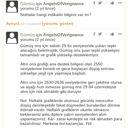
0
Gümüş
AngelsOfVengeance
için
yorumu (
2 yıl önce
)
Noktalar hangi indikatör bilginiz var mı?
Aynur1
(yorumu göster)
için cevaplandı
2
Gümüş
AngelsOfVengeance
için
yorumu (
2 yıl önce
)
Gümüş ons için sabah 29.6x seviyesinde yukarı tepki
alacağını belirtmiştik. Gümüş ons şuan tepki yükselişini
tamamladı ve grafik yükselişi desteklemiyor.
Altın ons grafiği ana destek bölgesi olan 2550
seviyelerine inmedi ve gece başlayan düşüş sonrası
yükselişe yeşil ışık yapmaya başladı.
Altın ons için 2630-2636 seviyelerine geri çekilme olursa
ve aşağı hızlı inmezse gümüş ons 29.84 üzerindeyse
alım için risk alınabilir gibi duruyor.
Not: Haftalık grafiklerde olumsuz görüntü mevcuttur
düşüş derinleşebilir fakat düşmeden buralardan dönme
ihtimali vardır. Haftalık grafiklerin olumlu olmasını
beklerseniz asla diplere yakın seviyelerden alım
yapamazsınız. Kâr- zarar kardeştir ve risk almadan para
kazanılmaz. Herkese bol kazançlar. Ytd