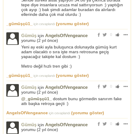
Sende sürekli alsat yapıyon 34.86 ya çıkınca burada
tepe diye insanlara ucuza mal sattırıyorsun :) yaptığın
çok ayıp :) bak şimdi adamlar buradan da alırlardı
ellerinde daha çok mal olurdu :)
_gümüşçü1_
(yorumu göster)
için cevaplandı
0
Gümüş
AngelsOfVengeance
için
yorumu (
2 yıl önce
)
Yeni ay eski ayla buluşunca dolunayda gümüş kurt
adam olacaktı o sıra işte mars retrosuna geçiş
yapacağız takipte kal dostum :)
Metro değil hızlı tren gibi :)
_gümüşçü1_
(yorumu göster)
için cevaplandı
0
Gümüş
AngelsOfVengeance
için
yorumu (
2 yıl önce
)
@_gümüşçü1_
dostum bunu görmedin sanırım fake
attı başka retroya geçti :)
AngelsOfVengeance
(yorumu göster)
için cevaplandı
0
Gümüş
AngelsOfVengeance
için
yorumu (
2 yıl önce
)