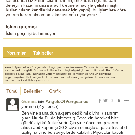
konusunda siz kullanıcılarımızın hiç bir zarara uğramadan
deneyim kazanmanıza aracılık etme amacıyla geliştirilmiştir.
Kullanıcıların kendilerini denemek için yaptığı bu işlemlere göre
yatırım kararı almamanız konusunda uyarıyoruz.
İşlem geçmişi
İşlem geçmişi bulunmuyor.
Yorumlar
Takipçiler
Yasal Uyarı:
Altin.in'de yer alan bilgi, yorum ve tavsiyeler Yatırım Danışmanlığı
kapsamında değildir. Yorumlar kullanıcıların kişisel görüşlerinden ibarettir. Bu görüş ve
bilgilere dayanılarak alınacak yatırım kararları beklentilerinize uygun sonuçlar
doğurmayabilir. Dolayısıyla kullanıcıların yorumlarına göre yatırım kararı almamanız
konusunda kesinlikle uyarıyoruz.
Tümü
Beğenilen
Grafik
0
Gümüş
AngelsOfVengeance
için
yorumu (
2 yıl önce
)
Ben yine sana dün akşam dediğimi diyim :) sanırım
şuan Nu da Pu da işlemez :) Gece çin hareketi bize
gündüz iyi kötü fikir verir. Çin yine önce satıp sonra
alırsa abd kapanışı 30.2 civarı olmuştuya pazartesi abd
açılışına yine bu seviyelerde kalabilir. Piyasalar kapalı