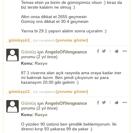
Temas etsin ya bizim de gümüşümüz olsun :) biraz da
biz terste kalalım ne olmuş :)
Altın onsa dikkat et 2655 geçmesin
Gümüş ons dikkat et 30.4 geçmesin
Yarına bi 29.1 yapsın alalım sonra uçuralım :)
_gümüşçü1_
(yorumu göster)
için cevaplandı
0
Gümüş
AngelsOfVengeance
için
yorumu (
2 yıl önce
)
Konu:
Rasyo
87.1 civarına alan açık rasyoda ama oraya kadar iner
mi bakmak lazım. Ben şimdi çıkıyorum az para
kazanayım 20.00 gibi gelirim :)
_gümüşçü1_
(yorumu göster)
için cevaplandı
0
Gümüş
AngelsOfVengeance
için
yorumu (
2 yıl önce
)
Konu:
Rasyo
O yüzden 90 üstünü ben şimdilik beklemiyorum. Iki
direnci kırıp 93 yakarsa 99 da yakar :)