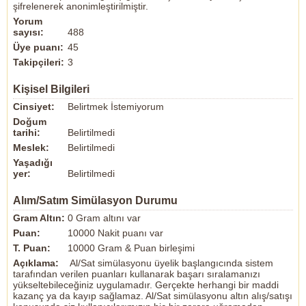
şifrelenerek anonimleştirilmiştir.
Yorum
sayısı:
488
Üye puanı:
45
Takipçileri:
3
Kişisel Bilgileri
Cinsiyet:
Belirtmek İstemiyorum
Doğum
tarihi:
Belirtilmedi
Meslek:
Belirtilmedi
Yaşadığı
yer:
Belirtilmedi
Alım/Satım Simülasyon Durumu
Gram Altın:
0 Gram altını var
Puan:
10000 Nakit puanı var
T. Puan:
10000 Gram & Puan birleşimi
Açıklama:
Al/Sat simülasyonu üyelik başlangıcında sistem
tarafından verilen puanları kullanarak başarı sıralamanızı
yükseltebileceğiniz uygulamadır. Gerçekte herhangi bir maddi
kazanç ya da kayıp sağlamaz. Al/Sat simülasyonu altın alış/satışı