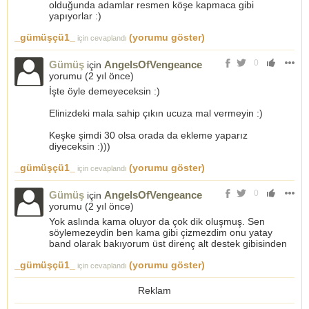
olduğunda adamlar resmen köşe kapmaca gibi
yapıyorlar :)
_gümüşçü1_
(yorumu göster)
için cevaplandı
0
Gümüş
AngelsOfVengeance
için
yorumu (
2 yıl önce
)
İşte öyle demeyeceksin :)
Elinizdeki mala sahip çıkın ucuza mal vermeyin :)
Keşke şimdi 30 olsa orada da ekleme yaparız
diyeceksin :)))
_gümüşçü1_
(yorumu göster)
için cevaplandı
0
Gümüş
AngelsOfVengeance
için
yorumu (
2 yıl önce
)
Yok aslında kama oluyor da çok dik oluşmuş. Sen
söylemezeydin ben kama gibi çizmezdim onu yatay
band olarak bakıyorum üst direnç alt destek gibisinden
_gümüşçü1_
(yorumu göster)
için cevaplandı
Reklam