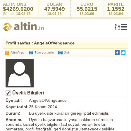
ALTIN ONS
DOLAR
EURO
PARİTE
$4269.6200
47.5949
55.0215
1.1552
Güncel:
18:02:58
18:01:18
18:03:06
18:03:04
Profil sayfası: AngelsOfVengeance
Altın Arşivi
Tüm yorumlar
Bist
Üyelik Bilgileri
Üye adı:
AngelsOfVengeance
Kayıt tarihi:
25 Kasım 2024
Durum:
Bu üyelik site kuralları gereği iptal edilmiştir.
Anonim:
Üyenin başvurusu ile yasal saklama süresinin
sonunda kişisel üyelik bilgileri (ad soyad, email, telefon
numarası, profil fotoğrafı) geri dönüştürülemeyecek şekilde