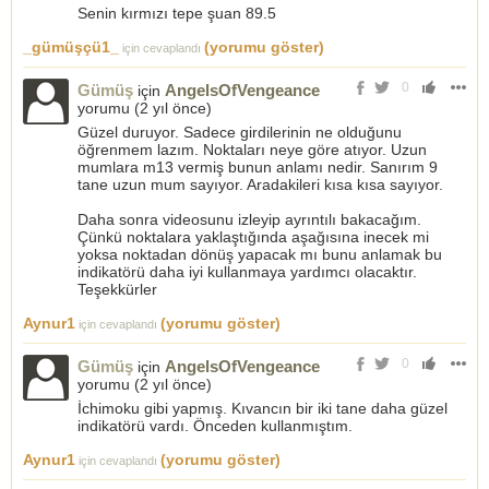
Senin kırmızı tepe şuan 89.5
_gümüşçü1_
(yorumu göster)
için cevaplandı
0
Gümüş
AngelsOfVengeance
için
yorumu (
2 yıl önce
)
Güzel duruyor. Sadece girdilerinin ne olduğunu
öğrenmem lazım. Noktaları neye göre atıyor. Uzun
mumlara m13 vermiş bunun anlamı nedir. Sanırım 9
tane uzun mum sayıyor. Aradakileri kısa kısa sayıyor.
Daha sonra videosunu izleyip ayrıntılı bakacağım.
Çünkü noktalara yaklaştığında aşağısına inecek mi
yoksa noktadan dönüş yapacak mı bunu anlamak bu
indikatörü daha iyi kullanmaya yardımcı olacaktır.
Teşekkürler
Aynur1
(yorumu göster)
için cevaplandı
0
Gümüş
AngelsOfVengeance
için
yorumu (
2 yıl önce
)
İchimoku gibi yapmış. Kıvancın bir iki tane daha güzel
indikatörü vardı. Önceden kullanmıştım.
Aynur1
(yorumu göster)
için cevaplandı