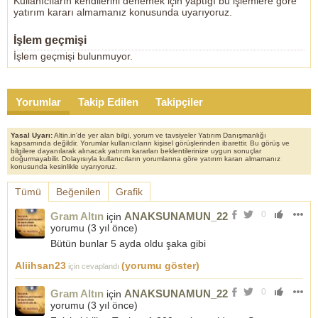
Kullanıcıların kendilerini denemek için yaptığı bu işlemlere göre
yatırım kararı almamanız konusunda uyarıyoruz.
İşlem geçmişi
İşlem geçmişi bulunmuyor.
Yorumlar
Takip Edilen
Takipçiler
Yasal Uyarı:
Altin.in'de yer alan bilgi, yorum ve tavsiyeler Yatırım Danışmanlığı
kapsamında değildir. Yorumlar kullanıcıların kişisel görüşlerinden ibarettir. Bu görüş ve
bilgilere dayanılarak alınacak yatırım kararları beklentilerinize uygun sonuçlar
doğurmayabilir. Dolayısıyla kullanıcıların yorumlarına göre yatırım kararı almamanız
konusunda kesinlikle uyarıyoruz.
Tümü
Beğenilen
Grafik
0
Gram Altın
ANAKSUNAMUN_22
için
yorumu (
3 yıl önce
)
Bütün bunlar 5 ayda oldu şaka gibi
Aliihsan23
(yorumu göster)
için cevaplandı
0
Gram Altın
ANAKSUNAMUN_22
için
yorumu (
3 yıl önce
)