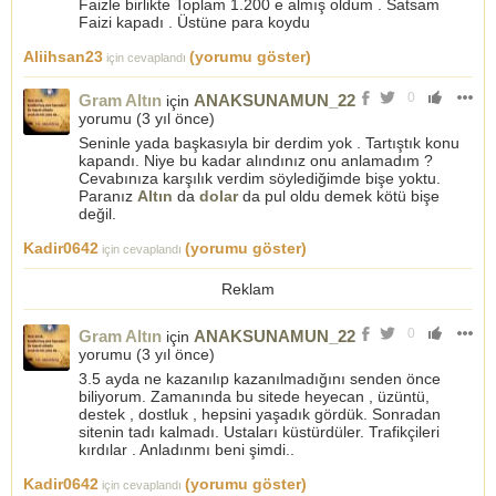
Faizle birlikte Toplam 1.200 e almış oldum . Satsam
Faizi kapadı . Üstüne para koydu
Aliihsan23
(yorumu göster)
için cevaplandı
0
Gram Altın
ANAKSUNAMUN_22
için
yorumu (
3 yıl önce
)
Seninle yada başkasıyla bir derdim yok . Tartıştık konu
kapandı. Niye bu kadar alındınız onu anlamadım ?
Cevabınıza karşılık verdim söylediğimde bişe yoktu.
Paranız
Altın
da
dolar
da pul oldu demek kötü bişe
değil.
Kadir0642
(yorumu göster)
için cevaplandı
Reklam
0
Gram Altın
ANAKSUNAMUN_22
için
yorumu (
3 yıl önce
)
3.5 ayda ne kazanılıp kazanılmadığını senden önce
biliyorum. Zamanında bu sitede heyecan , üzüntü,
destek , dostluk , hepsini yaşadık gördük. Sonradan
sitenin tadı kalmadı. Ustaları küstürdüler. Trafikçileri
kırdılar . Anladınmı beni şimdi..
Kadir0642
(yorumu göster)
için cevaplandı