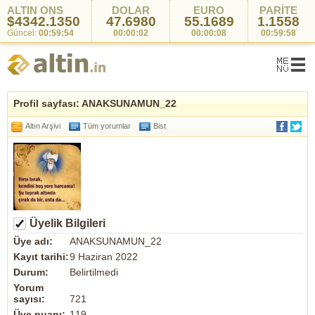
ALTIN ONS
DOLAR
EURO
PARİTE
$4342.1350
47.6980
55.1689
1.1558
Güncel:
00:59:54
00:00:02
00:00:08
00:59:58
Profil sayfası: ANAKSUNAMUN_22
Altın Arşivi
Tüm yorumlar
Bist
Üyelik Bilgileri
Üye adı:
ANAKSUNAMUN_22
Kayıt tarihi:
9 Haziran 2022
Durum:
Belirtilmedi
Yorum
sayısı:
721
Üye puanı:
119