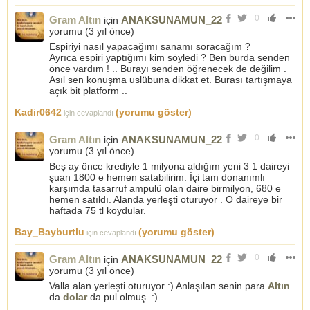
0
Gram Altın
ANAKSUNAMUN_22
için
yorumu (
3 yıl önce
)
Espiriyi nasıl yapacağımı sanamı soracağım ?
Ayrıca espiri yaptığımı kim söyledi ? Ben burda senden
önce vardım ! .. Burayı senden öğrenecek de değilim .
Asıl sen konuşma uslübuna dikkat et. Burası tartışmaya
açık bit platform ..
Kadir0642
(yorumu göster)
için cevaplandı
0
Gram Altın
ANAKSUNAMUN_22
için
yorumu (
3 yıl önce
)
Beş ay önce krediyle 1 milyona aldığım yeni 3 1 daireyi
şuan 1800 e hemen satabilirim. İçi tam donanımlı
karşımda tasarruf ampulü olan daire birmilyon, 680 e
hemen satıldı. Alanda yerleşti oturuyor . O daireye bir
haftada 75 tl koydular.
Bay_Bayburtlu
(yorumu göster)
için cevaplandı
0
Gram Altın
ANAKSUNAMUN_22
için
yorumu (
3 yıl önce
)
Valla alan yerleşti oturuyor :) Anlaşılan senin para
Altın
da
dolar
da pul olmuş. :)