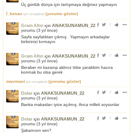
Üç günlük dünya için tartışmaya değmez yapmayın
İ_kenan
(yorumu göster)
için cevaplandı
0
Gram Altın
ANAKSUNAMUN_22
için
yorumu (
3 yıl önce
)
Sayfa sayfalıktan çıkmış . Yapmayın arkadaşlar
birbirinizi kırmayın.
0
Gram Altın
ANAKSUNAMUN_22
için
yorumu (
3 yıl önce
)
Beraber mi kazanıp aldınız töbe yarabbim hazıra
konmak bu olsa gerek
mavimavi
(yorumu göster)
için cevaplandı
0
Dolar
ANAKSUNAMUN_22
için
yorumu (
3 yıl önce
)
Banka makasları iyice açılmış. Anca milleti soysunlar
0
Dolar
ANAKSUNAMUN_22
için
yorumu (
3 yıl önce
)
Şakamısın sen?