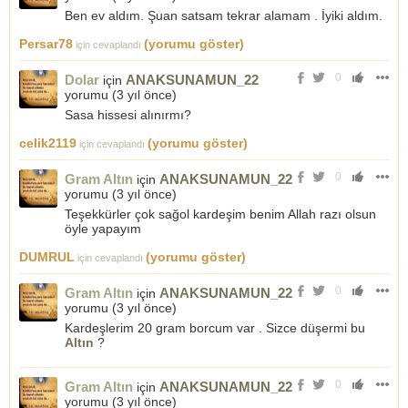
Ben ev aldım. Şuan satsam tekrar alamam . İyiki aldım.
Persar78
(yorumu göster)
için cevaplandı
0
Dolar
ANAKSUNAMUN_22
için
yorumu (
3 yıl önce
)
Sasa hissesi alınırmı?
celik2119
(yorumu göster)
için cevaplandı
0
Gram Altın
ANAKSUNAMUN_22
için
yorumu (
3 yıl önce
)
Teşekkürler çok sağol kardeşim benim Allah razı olsun
öyle yapayım
DUMRUL
(yorumu göster)
için cevaplandı
0
Gram Altın
ANAKSUNAMUN_22
için
yorumu (
3 yıl önce
)
Kardeşlerim 20 gram borcum var . Sizce düşermi bu
Altın
?
0
Gram Altın
ANAKSUNAMUN_22
için
yorumu (
3 yıl önce
)