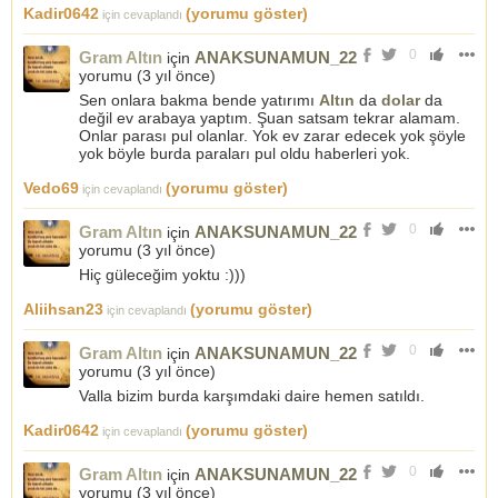
Kadir0642
(yorumu göster)
için cevaplandı
0
Gram Altın
ANAKSUNAMUN_22
için
yorumu (
3 yıl önce
)
Sen onlara bakma bende yatırımı
Altın
da
dolar
da
değil ev arabaya yaptım. Şuan satsam tekrar alamam.
Onlar parası pul olanlar. Yok ev zarar edecek yok şöyle
yok böyle burda paraları pul oldu haberleri yok.
Vedo69
(yorumu göster)
için cevaplandı
0
Gram Altın
ANAKSUNAMUN_22
için
yorumu (
3 yıl önce
)
Hiç güleceğim yoktu :)))
Aliihsan23
(yorumu göster)
için cevaplandı
0
Gram Altın
ANAKSUNAMUN_22
için
yorumu (
3 yıl önce
)
Valla bizim burda karşımdaki daire hemen satıldı.
Kadir0642
(yorumu göster)
için cevaplandı
0
Gram Altın
ANAKSUNAMUN_22
için
yorumu (
3 yıl önce
)