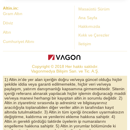
Altin.in:
Masaüstü Sürüm
Gram Altın
Ana Sayfa
Döviz
Hakkımızda
Altın
Kvkk ve Çerezler
Cumhuriyet Altını
İletişim
Dolar Kuru
Altın Fiyatları
Copyright © 2018 Her hakkı saklıdır.
Bist Yorum
Vagonmedya Bilişim San. ve Tic. A.Ş.
Altın Yorumları
1) Altin.in'de yer alan içeriğin doğru ve/veya güncel olduğu hiçbir
şekilde iddia veya garanti edilmemekte, hiçbir veri ve/veya
Döviz Kurları
paylaşım, yatırım danışmanlığı kapsamına girmemektedir. Sitenin
içeriği referans alınarak yapılacak hiçbir işlemin doğuracağı maddi
Çeyrek Altın
ve/veya manevi herhangi bir kayıptan altin.in sorumlu değildir. 2)
Altin.in ziyaretiniz sırasında ip adresiniz ve bilgisayarınız
Bitcoin
aracılığıyla toplanabilen diğer veriler altin.in tarafından kayıt
altında tutulmaktadır. 3) Altin.in tüm içeriği önceden uyarmaksızın
Euro/Dolar Parite
değiştirme, kaldırma ve yenilerini ekleme hakkına sahiptir. 4)
Altin.in gerekli gördüğü taktirde üyelerin ip numaralarını
Sterlin
engelleme hakkına sahiptir. 5) Altin.in yorumlar bölümünde ki