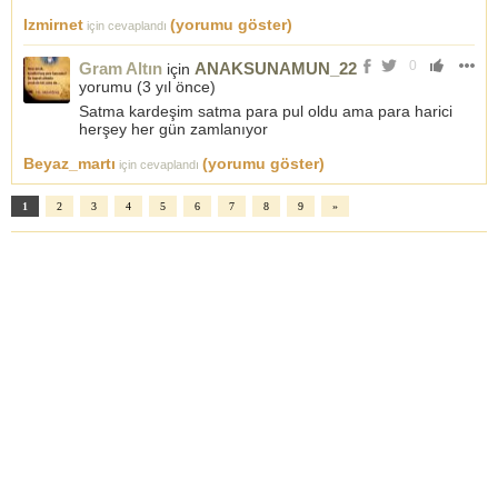
Izmirnet
(yorumu göster)
için cevaplandı
0
Gram Altın
ANAKSUNAMUN_22
için
yorumu (
3 yıl önce
)
Satma kardeşim satma para pul oldu ama para harici
herşey her gün zamlanıyor
Beyaz_martı
(yorumu göster)
için cevaplandı
1
2
3
4
5
6
7
8
9
»