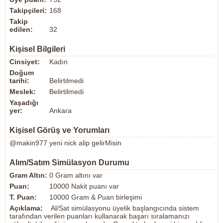
Takipçileri:
168
Takip
edilen:
32
Kişisel Bilgileri
Cinsiyet:
Kadın
Doğum
tarihi:
Belirtilmedi
Meslek:
Belirtilmedi
Yaşadığı
yer:
Ankara
Kişisel Görüş ve Yorumları
@makin977 yeni nick alip gelirMisin
Alım/Satım Simülasyon Durumu
Gram Altın:
0 Gram altını var
Puan:
10000 Nakit puanı var
T. Puan:
10000 Gram & Puan birleşimi
Açıklama:
Al/Sat simülasyonu üyelik başlangıcında sistem
tarafından verilen puanları kullanarak başarı sıralamanızı