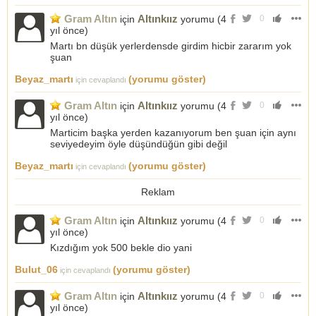
Gram Altın
Altınkıız
için
yorumu (
4
0
yıl önce
)
Martı bn düşük yerlerdensde girdim hicbir zararım yok
şuan
Beyaz_martı
(yorumu göster)
için cevaplandı
Gram Altın
Altınkıız
için
yorumu (
4
0
yıl önce
)
Marticim başka yerden kazanıyorum ben şuan için aynı
seviyedeyim öyle düşündüğün gibi değil
Beyaz_martı
(yorumu göster)
için cevaplandı
Reklam
Gram Altın
Altınkıız
için
yorumu (
4
0
yıl önce
)
Kızdığım yok 500 bekle dio yani
Bulut_06
(yorumu göster)
için cevaplandı
Gram Altın
Altınkıız
için
yorumu (
4
0
yıl önce
)