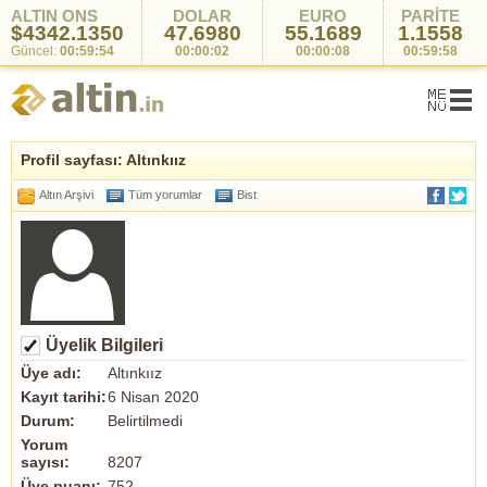
ALTIN ONS
DOLAR
EURO
PARİTE
$4342.1350
47.6980
55.1689
1.1558
Güncel:
00:59:54
00:00:02
00:00:08
00:59:58
Profil sayfası: Altınkıız
Altın Arşivi
Tüm yorumlar
Bist
Üyelik Bilgileri
Üye adı:
Altınkıız
Kayıt tarihi:
6 Nisan 2020
Durum:
Belirtilmedi
Yorum
sayısı:
8207
Üye puanı:
752