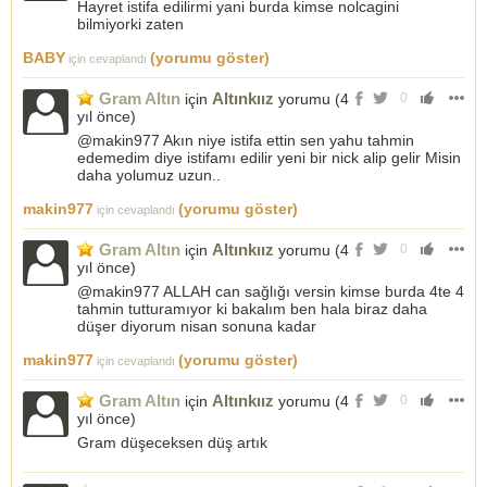
Hayret istifa edilirmi yani burda kimse nolcagini
bilmiyorki zaten
BABY
(yorumu göster)
için cevaplandı
Gram Altın
Altınkıız
için
yorumu (
4
0
yıl önce
)
@makin977 Akın niye istifa ettin sen yahu tahmin
edemedim diye istifamı edilir yeni bir nick alip gelir Misin
daha yolumuz uzun..
makin977
(yorumu göster)
için cevaplandı
Gram Altın
Altınkıız
için
yorumu (
4
0
yıl önce
)
@makin977 ALLAH can sağlığı versin kimse burda 4te 4
tahmin tutturamıyor ki bakalım ben hala biraz daha
düşer diyorum nisan sonuna kadar
makin977
(yorumu göster)
için cevaplandı
Gram Altın
Altınkıız
için
yorumu (
4
0
yıl önce
)
Gram düşeceksen düş artık