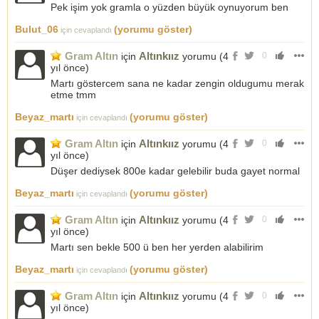
Pek işim yok gramla o yüzden büyük oynuyorum ben
Bulut_06
(yorumu göster)
için cevaplandı
Gram Altın
Altınkıız
için
yorumu (
4
0
yıl önce
)
Martı göstercem sana ne kadar zengin oldugumu merak
etme tmm
Beyaz_martı
(yorumu göster)
için cevaplandı
Gram Altın
Altınkıız
için
yorumu (
4
0
yıl önce
)
Düşer dediysek 800e kadar gelebilir buda gayet normal
Beyaz_martı
(yorumu göster)
için cevaplandı
Gram Altın
Altınkıız
için
yorumu (
4
0
yıl önce
)
Martı sen bekle 500 ü ben her yerden alabilirim
Beyaz_martı
(yorumu göster)
için cevaplandı
Gram Altın
Altınkıız
için
yorumu (
4
0
yıl önce
)