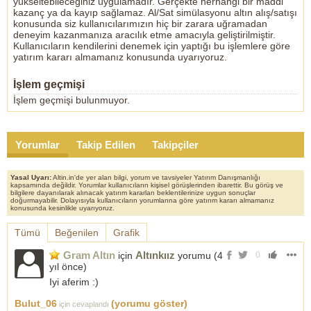
yükseltebileceğiniz uygulamadır. Gerçekte herhangi bir maddi
kazanç ya da kayıp sağlamaz. Al/Sat simülasyonu altın alış/satışı
konusunda siz kullanıcılarımızın hiç bir zarara uğramadan
deneyim kazanmanıza aracılık etme amacıyla geliştirilmiştir.
Kullanıcıların kendilerini denemek için yaptığı bu işlemlere göre
yatırım kararı almamanız konusunda uyarıyoruz.
İşlem geçmişi
İşlem geçmişi bulunmuyor.
Yorumlar
Takip Edilen
Takipçiler
Yasal Uyarı:
Altin.in'de yer alan bilgi, yorum ve tavsiyeler Yatırım Danışmanlığı
kapsamında değildir. Yorumlar kullanıcıların kişisel görüşlerinden ibarettir. Bu görüş ve
bilgilere dayanılarak alınacak yatırım kararları beklentilerinize uygun sonuçlar
doğurmayabilir. Dolayısıyla kullanıcıların yorumlarına göre yatırım kararı almamanız
konusunda kesinlikle uyarıyoruz.
Tümü
Beğenilen
Grafik
Gram Altın
Altınkıız
için
yorumu (
4
0
yıl önce
)
Iyi aferim :)
Bulut_06
(yorumu göster)
için cevaplandı