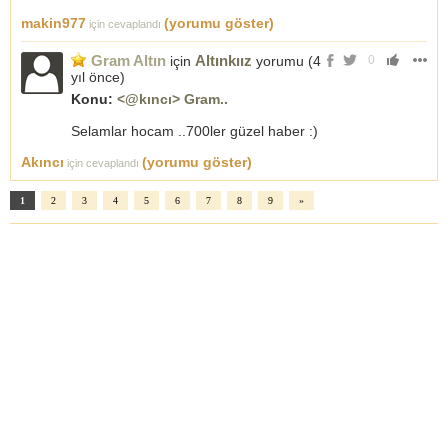
makin977
(yorumu göster)
için cevaplandı
Gram Altın
Altınkıız
için
yorumu (
4
0
yıl önce
)
Konu:
<@kıncı> Gram..
Selamlar hocam ..700ler güzel haber :)
Akıncı
(yorumu göster)
için cevaplandı
1
2
3
4
5
6
7
8
9
»