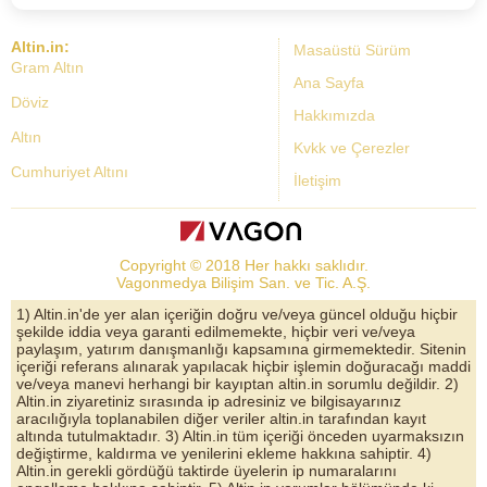
Altin.in:
Masaüstü Sürüm
Gram Altın
Ana Sayfa
Döviz
Hakkımızda
Altın
Kvkk ve Çerezler
Cumhuriyet Altını
İletişim
Dolar Kuru
Altın Fiyatları
Copyright © 2018 Her hakkı saklıdır.
Bist Yorum
Vagonmedya Bilişim San. ve Tic. A.Ş.
Altın Yorumları
1) Altin.in'de yer alan içeriğin doğru ve/veya güncel olduğu hiçbir
şekilde iddia veya garanti edilmemekte, hiçbir veri ve/veya
Döviz Kurları
paylaşım, yatırım danışmanlığı kapsamına girmemektedir. Sitenin
içeriği referans alınarak yapılacak hiçbir işlemin doğuracağı maddi
Çeyrek Altın
ve/veya manevi herhangi bir kayıptan altin.in sorumlu değildir. 2)
Altin.in ziyaretiniz sırasında ip adresiniz ve bilgisayarınız
Bitcoin
aracılığıyla toplanabilen diğer veriler altin.in tarafından kayıt
altında tutulmaktadır. 3) Altin.in tüm içeriği önceden uyarmaksızın
Euro/Dolar Parite
değiştirme, kaldırma ve yenilerini ekleme hakkına sahiptir. 4)
Altin.in gerekli gördüğü taktirde üyelerin ip numaralarını
Sterlin