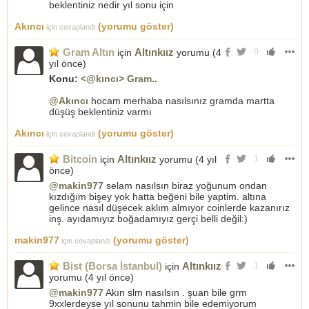
beklentiniz nedir yıl sonu için
Akıncı
(yorumu göster)
için cevaplandı
Gram Altın
Altınkıız
için
yorumu (
4
0
yıl önce
)
Konu:
<@kıncı> Gram..
@Akıncı
hocam merhaba nasılsınız gramda martta
düşüş beklentiniz varmı
Akıncı
(yorumu göster)
için cevaplandı
Bitcoin
Altınkıız
için
yorumu (
4 yıl
1
önce
)
@makin977
selam nasılsın biraz yoğunum ondan
kızdığım bişey yok hatta beğeni bile yaptim. altına
gelince nasıl düşecek aklım almıyor coinlerde kazanırız
inş. ayıdamıyız boğadamıyız gerçi belli değil:)
makin977
(yorumu göster)
için cevaplandı
Bist (Borsa İstanbul)
Altınkıız
için
1
yorumu (
4 yıl önce
)
@makin977
Akın slm nasılsın . şuan bile grm
9xxlerdeyse yıl sonunu tahmin bile edemiyorum