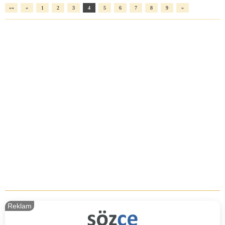
««
«
1
2
3
4
5
6
7
8
9
»
Reklam