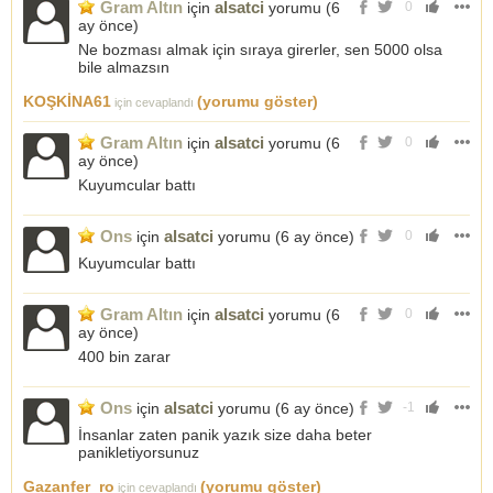
Gram Altın
alsatci
için
yorumu (
6
0
ay önce
)
Ne bozması almak için sıraya girerler, sen 5000 olsa
bile almazsın
KOŞKİNA61
(yorumu göster)
için cevaplandı
Gram Altın
alsatci
için
yorumu (
6
0
ay önce
)
Kuyumcular battı
Ons
alsatci
için
yorumu (
6 ay önce
)
0
Kuyumcular battı
Gram Altın
alsatci
için
yorumu (
6
0
ay önce
)
400 bin zarar
Ons
alsatci
için
yorumu (
6 ay önce
)
-1
İnsanlar zaten panik yazık size daha beter
panikletiyorsunuz
Gazanfer_ro
(yorumu göster)
için cevaplandı