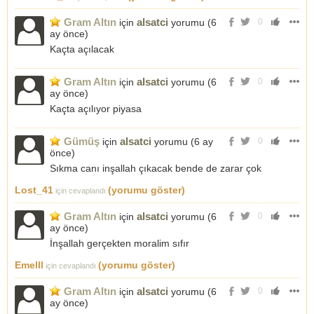
Gram Altın
alsatci
için
yorumu (
6
0
ay önce
)
Kaçta açılacak
Gram Altın
alsatci
için
yorumu (
6
0
ay önce
)
Kaçta açılıyor piyasa
Gümüş
alsatci
için
yorumu (
6 ay
0
önce
)
Sıkma canı inşallah çıkacak bende de zarar çok
Lost_41
(yorumu göster)
için cevaplandı
Gram Altın
alsatci
için
yorumu (
6
0
ay önce
)
İnşallah gerçekten moralim sıfır
Emelll
(yorumu göster)
için cevaplandı
Gram Altın
alsatci
için
yorumu (
6
0
ay önce
)