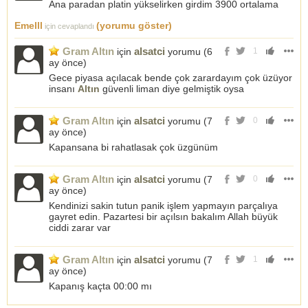
Ana paradan platin yükselirken girdim 3900 ortalama
Emelll
(yorumu göster)
için cevaplandı
Gram Altın
alsatci
için
yorumu (
6
1
ay önce
)
Gece piyasa açılacak bende çok zarardayım çok üzüyor
insanı
Altın
güvenli liman diye gelmiştik oysa
Gram Altın
alsatci
için
yorumu (
7
0
ay önce
)
Kapansana bi rahatlasak çok üzgünüm
Gram Altın
alsatci
için
yorumu (
7
0
ay önce
)
Kendinizi sakin tutun panik işlem yapmayın parçalıya
gayret edin. Pazartesi bir açılsın bakalım Allah büyük
ciddi zarar var
Gram Altın
alsatci
için
yorumu (
7
1
ay önce
)
Kapanış kaçta 00:00 mı