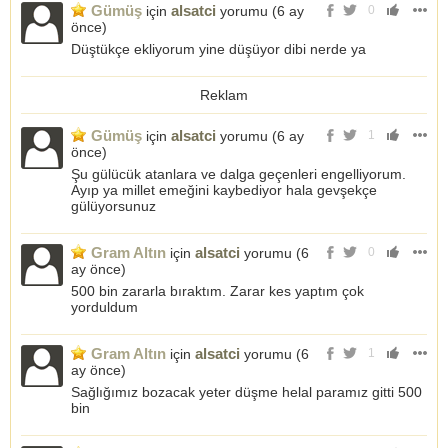
Gümüş
alsatci
için
yorumu (
6 ay
0
önce
)
Düştükçe ekliyorum yine düşüyor dibi nerde ya
Reklam
Gümüş
alsatci
için
yorumu (
6 ay
1
önce
)
Şu gülücük atanlara ve dalga geçenleri engelliyorum.
Ayıp ya millet emeğini kaybediyor hala gevşekçe
gülüyorsunuz
Gram Altın
alsatci
için
yorumu (
6
0
ay önce
)
500 bin zararla bıraktım. Zarar kes yaptım çok
yorduldum
Gram Altın
alsatci
için
yorumu (
6
1
ay önce
)
Sağlığımız bozacak yeter düşme helal paramız gitti 500
bin