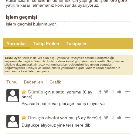
Kullanıcıların kendilerini denemek için yaptığı bu işlemlere göre
yatırım kararı almamanız konusunda uyarıyoruz.
İşlem geçmişi
İşlem geçmişi bulunmuyor.
Yorumlar
Takip Edilen
Takipçiler
Yasal Uyarı:
Altin.in'de yer alan bilgi, yorum ve tavsiyeler Yatırım Danışmanlığı
kapsamında değildir. Yorumlar kullanıcıların kişisel görüşlerinden ibarettir. Bu görüş ve
bilgilere dayanılarak alınacak yatırım kararları beklentilerinize uygun sonuçlar
doğurmayabilir. Dolayısıyla kullanıcıların yorumlarına göre yatırım kararı almamanız
konusunda kesinlikle uyarıyoruz.
Tümü
Beğenilen
Grafik
Gümüş
alsatci
için
yorumu (
6 ay
0
önce
)
Piyasada panik var gibi aşırı satış oluyor ya
Ons
alsatci
için
yorumu (
6 ay önce
)
0
Düştükçe alıyoruz yine ters nere dibi