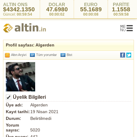
ALTIN ONS
DOLAR
EURO
PARİTE
$4342.1350
47.6980
55.1689
1.1558
Güncel:
00:59:54
00:00:02
00:00:08
00:59:58
Profil sayfası: Algerden
Altın Arşivi
Tüm yorumlar
Bist
Üyelik Bilgileri
Üye adı:
Algerden
Kayıt tarihi:
19 Nisan 2021
Durum:
Belirtilmedi
Yorum
sayısı:
5020
Üye puanı:
442