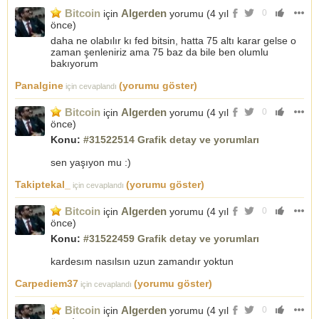
Bitcoin
Algerden
için
yorumu (
4 yıl
0
önce
)
daha ne olabılır kı fed bitsin, hatta 75 altı karar gelse o
zaman şenleniriz ama 75 baz da bile ben olumlu
bakıyorum
Panalgine
(yorumu göster)
için cevaplandı
Bitcoin
Algerden
için
yorumu (
4 yıl
0
önce
)
Konu:
#31522514 Grafik detay ve yorumları
sen yaşıyon mu :)
Takiptekal_
(yorumu göster)
için cevaplandı
Bitcoin
Algerden
için
yorumu (
4 yıl
0
önce
)
Konu:
#31522459 Grafik detay ve yorumları
kardesım nasılsın uzun zamandır yoktun
Carpediem37
(yorumu göster)
için cevaplandı
Bitcoin
Algerden
için
yorumu (
4 yıl
0