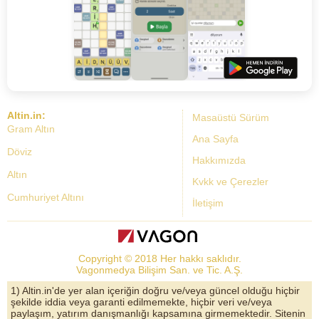
Altin.in:
Masaüstü Sürüm
Gram Altın
Ana Sayfa
Döviz
Hakkımızda
Altın
Kvkk ve Çerezler
Cumhuriyet Altını
İletişim
Dolar Kuru
Altın Fiyatları
Copyright © 2018 Her hakkı saklıdır.
Bist Yorum
Vagonmedya Bilişim San. ve Tic. A.Ş.
Altın Yorumları
1) Altin.in'de yer alan içeriğin doğru ve/veya güncel olduğu hiçbir
şekilde iddia veya garanti edilmemekte, hiçbir veri ve/veya
Döviz Kurları
paylaşım, yatırım danışmanlığı kapsamına girmemektedir. Sitenin