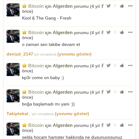
Bitcoin
Algerden
için
yorumu (
4 yıl
0
önce
)
Kool & The Gang - Fresh
Bitcoin
Algerden
için
yorumu (
4 yıl
0
önce
)
o zaman sen takibe devam et
denizd_2147
(yorumu göster)
için cevaplandı
Bitcoin
Algerden
için
yorumu (
4 yıl
0
önce
)
kp3r come on baby :)
Bitcoin
Algerden
için
yorumu (
4 yıl
0
önce
)
boğa başlamadı mı yani :))
Takiptekal_
(yorumu göster)
için cevaplandı
Bitcoin
Algerden
için
yorumu (
4 yıl
0
önce
)
selda hocam hamster hakkında ne dusunuyosunuz