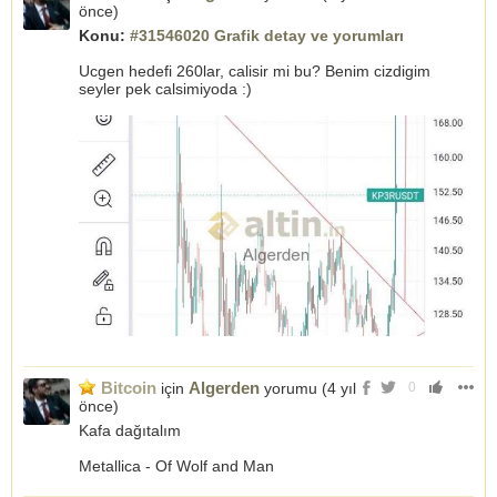
önce
)
Konu:
#31546020 Grafik detay ve yorumları
Ucgen hedefi 260lar, calisir mi bu? Benim cizdigim
seyler pek calsimiyoda :)
Bitcoin
Algerden
için
yorumu (
4 yıl
0
önce
)
Kafa dağıtalım
Metallica - Of Wolf and Man