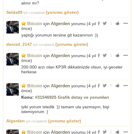
alınır mı?
Selda09
(yorumu göster)
için cevaplandı
Bitcoin
Algerden
için
yorumu (
4 yıl
1
önce
)
yaptığı yorumun tersine git kazanırsın :))
denizd_2147
(yorumu göster)
için cevaplandı
Bitcoin
Algerden
için
yorumu (
4 yıl
1
önce
)
200.000 arzı olan KP3R dikkatinizde olsun, iyi geceler
herkese
Bitcoin
Algerden
için
yorumu (
4 yıl
0
önce
)
Konu:
#31546925 Grafik detay ve yorumları
iyiki yorum istedik :)) tamam ula yazmayın, bişi
istemiyorum :)
Algerden
(yorumu göster)
için cevaplandı
Bitcoin
Algerden
için
yorumu (
4 yıl
1