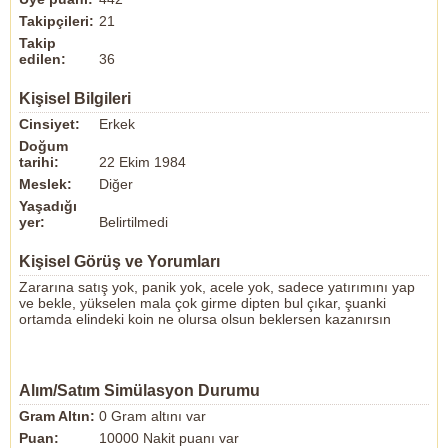
Takipçileri:
21
Takip
edilen:
36
Kişisel Bilgileri
Cinsiyet:
Erkek
Doğum
tarihi:
22 Ekim 1984
Meslek:
Diğer
Yaşadığı
yer:
Belirtilmedi
Kişisel Görüş ve Yorumları
Zararına satış yok, panik yok, acele yok, sadece yatırımını yap
ve bekle, yükselen mala çok girme dipten bul çıkar, şuanki
ortamda elindeki koin ne olursa olsun beklersen kazanırsın
Alım/Satım Simülasyon Durumu
Gram Altın:
0 Gram altını var
Puan:
10000 Nakit puanı var