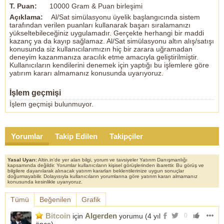
T. Puan:
10000 Gram & Puan birleşimi
Açıklama:
Al/Sat simülasyonu üyelik başlangıcında sistem
tarafından verilen puanları kullanarak başarı sıralamanızı
yükseltebileceğiniz uygulamadır. Gerçekte herhangi bir maddi
kazanç ya da kayıp sağlamaz. Al/Sat simülasyonu altın alış/satışı
konusunda siz kullanıcılarımızın hiç bir zarara uğramadan
deneyim kazanmanıza aracılık etme amacıyla geliştirilmiştir.
Kullanıcıların kendilerini denemek için yaptığı bu işlemlere göre
yatırım kararı almamanız konusunda uyarıyoruz.
İşlem geçmişi
İşlem geçmişi bulunmuyor.
Yorumlar
Takip Edilen
Takipçiler
Yasal Uyarı:
Altin.in'de yer alan bilgi, yorum ve tavsiyeler Yatırım Danışmanlığı
kapsamında değildir. Yorumlar kullanıcıların kişisel görüşlerinden ibarettir. Bu görüş ve
bilgilere dayanılarak alınacak yatırım kararları beklentilerinize uygun sonuçlar
doğurmayabilir. Dolayısıyla kullanıcıların yorumlarına göre yatırım kararı almamanız
konusunda kesinlikle uyarıyoruz.
Tümü
Beğenilen
Grafik
Bitcoin
Algerden
için
yorumu (
4 yıl
0