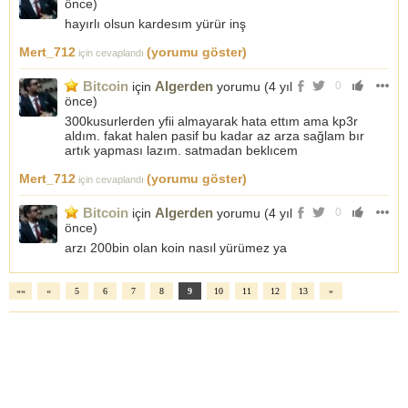
önce
)
hayırlı olsun kardesım yürür inş
Mert_712
(yorumu göster)
için cevaplandı
Bitcoin
Algerden
için
yorumu (
4 yıl
0
önce
)
300kusurlerden yfii almayarak hata ettım ama kp3r
aldım. fakat halen pasif bu kadar az arza sağlam bır
artık yapması lazım. satmadan beklıcem
Mert_712
(yorumu göster)
için cevaplandı
Bitcoin
Algerden
için
yorumu (
4 yıl
0
önce
)
arzı 200bin olan koin nasıl yürümez ya
««
«
5
6
7
8
9
10
11
12
13
»