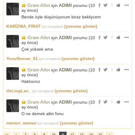
Gram Altın
ADIMI
için
yorumu (
10
0
ay önce
)
Bende öyle düşünüyorum biraz bekliycem
KARİZMA_FIRAT
(yorumu göster)
için cevaplandı
Gram Altın
ADIMI
için
yorumu (
10
0
ay önce
)
Çok yüksek ama
Yusufkenan_61
(yorumu göster)
için cevaplandı
Gram Altın
ADIMI
için
yorumu (
10
0
ay önce
)
Haklısınız
deLiogLan_
(yorumu göster)
için cevaplandı
Gram Altın
ADIMI
için
yorumu (
10
0
ay önce
)
O ne demek altin fonu
memur_memur
(yorumu göster)
için cevaplandı
««
«
7
8
9
10
11
12
13
14
15
»