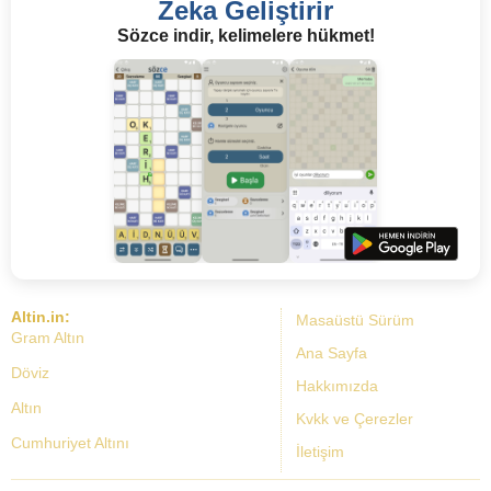
Zeka Geliştirir
Sözce indir, kelimelere hükmet!
Altin.in:
Masaüstü Sürüm
Gram Altın
Ana Sayfa
Döviz
Hakkımızda
Altın
Kvkk ve Çerezler
Cumhuriyet Altını
İletişim
Dolar Kuru