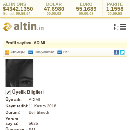
ALTIN ONS
DOLAR
EURO
PARİTE
$4342.1350
47.6980
55.1689
1.1558
Güncel:
00:59:54
00:00:02
00:00:08
00:59:58
Profil sayfası: ADIMI
Altın Arşivi
Tüm yorumlar
Bist
Üyelik Bilgileri
Üye adı:
ADIMI
Kayıt tarihi:
11 Kasım 2018
Durum:
Belirtilmedi
Yorum
sayısı:
5625
Üye puanı:
541