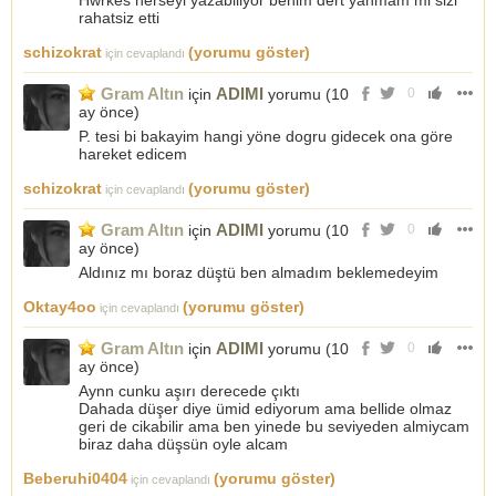
Hwrkes herseyi yazabiliyor benim dert yanmam mi sizi
rahatsiz etti
schizokrat
(yorumu göster)
için cevaplandı
Gram Altın
ADIMI
için
yorumu (
10
0
ay önce
)
P. tesi bi bakayim hangi yöne dogru gidecek ona göre
hareket edicem
schizokrat
(yorumu göster)
için cevaplandı
Gram Altın
ADIMI
için
yorumu (
10
0
ay önce
)
Aldınız mı boraz düştü ben almadım beklemedeyim
Oktay4oo
(yorumu göster)
için cevaplandı
Gram Altın
ADIMI
için
yorumu (
10
0
ay önce
)
Aynn cunku aşırı derecede çıktı
Dahada düşer diye ümid ediyorum ama bellide olmaz
geri de cikabilir ama ben yinede bu seviyeden almiycam
biraz daha düşsün oyle alcam
Beberuhi0404
(yorumu göster)
için cevaplandı