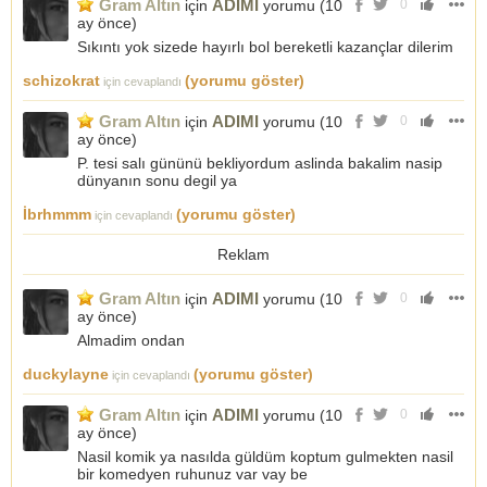
Gram Altın
ADIMI
için
yorumu (
10
0
ay önce
)
Sıkıntı yok sizede hayırlı bol bereketli kazançlar dilerim
schizokrat
(yorumu göster)
için cevaplandı
Gram Altın
ADIMI
için
yorumu (
10
0
ay önce
)
P. tesi salı gününü bekliyordum aslinda bakalim nasip
dünyanın sonu degil ya
İbrhmmm
(yorumu göster)
için cevaplandı
Reklam
Gram Altın
ADIMI
için
yorumu (
10
0
ay önce
)
Almadim ondan
duckylayne
(yorumu göster)
için cevaplandı
Gram Altın
ADIMI
için
yorumu (
10
0
ay önce
)
Nasil komik ya nasılda güldüm koptum gulmekten nasil
bir komedyen ruhunuz var vay be