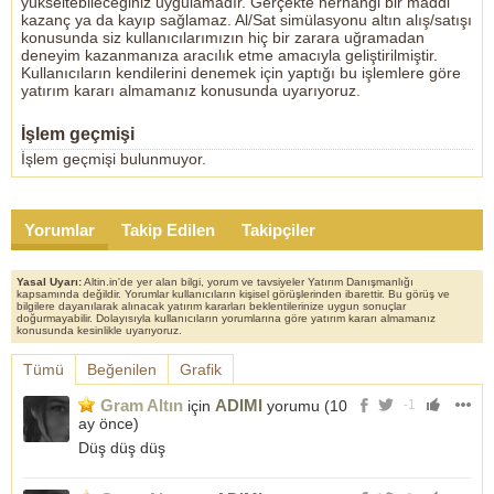
yükseltebileceğiniz uygulamadır. Gerçekte herhangi bir maddi
kazanç ya da kayıp sağlamaz. Al/Sat simülasyonu altın alış/satışı
konusunda siz kullanıcılarımızın hiç bir zarara uğramadan
deneyim kazanmanıza aracılık etme amacıyla geliştirilmiştir.
Kullanıcıların kendilerini denemek için yaptığı bu işlemlere göre
yatırım kararı almamanız konusunda uyarıyoruz.
İşlem geçmişi
İşlem geçmişi bulunmuyor.
Yorumlar
Takip Edilen
Takipçiler
Yasal Uyarı:
Altin.in'de yer alan bilgi, yorum ve tavsiyeler Yatırım Danışmanlığı
kapsamında değildir. Yorumlar kullanıcıların kişisel görüşlerinden ibarettir. Bu görüş ve
bilgilere dayanılarak alınacak yatırım kararları beklentilerinize uygun sonuçlar
doğurmayabilir. Dolayısıyla kullanıcıların yorumlarına göre yatırım kararı almamanız
konusunda kesinlikle uyarıyoruz.
Tümü
Beğenilen
Grafik
Gram Altın
ADIMI
için
yorumu (
10
-1
ay önce
)
Düş düş düş