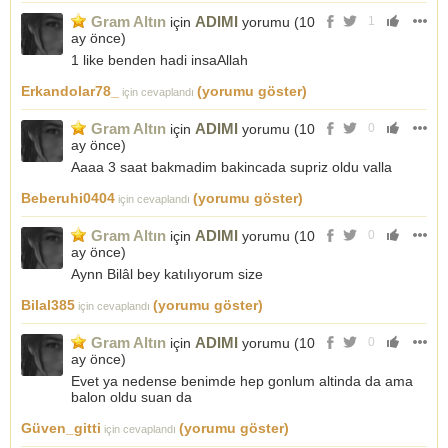
Gram Altın
ADIMI
için
yorumu (
10
1
ay önce
)
1 like benden hadi insaAllah
Erkandolar78_
(yorumu göster)
için cevaplandı
Gram Altın
ADIMI
için
yorumu (
10
0
ay önce
)
Aaaa 3 saat bakmadim bakincada supriz oldu valla
Beberuhi0404
(yorumu göster)
için cevaplandı
Gram Altın
ADIMI
için
yorumu (
10
0
ay önce
)
Aynn Bilâl bey katılıyorum size
Bilal385
(yorumu göster)
için cevaplandı
Gram Altın
ADIMI
için
yorumu (
10
0
ay önce
)
Evet ya nedense benimde hep gonlum altinda da ama
balon oldu suan da
Güven_gitti
(yorumu göster)
için cevaplandı