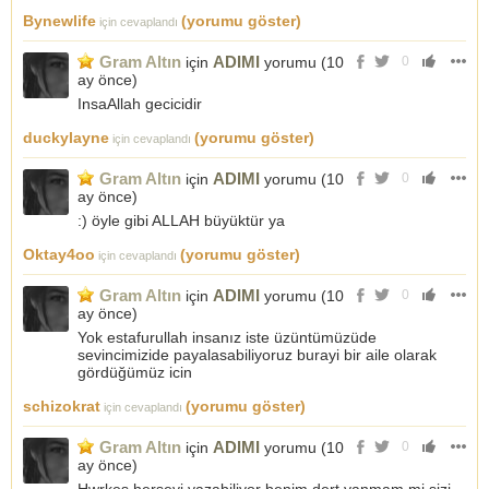
Bynewlife
(yorumu göster)
için cevaplandı
Gram Altın
ADIMI
için
yorumu (
10
0
ay önce
)
InsaAllah gecicidir
duckylayne
(yorumu göster)
için cevaplandı
Gram Altın
ADIMI
için
yorumu (
10
0
ay önce
)
:) öyle gibi ALLAH büyüktür ya
Oktay4oo
(yorumu göster)
için cevaplandı
Gram Altın
ADIMI
için
yorumu (
10
0
ay önce
)
Yok estafurullah insanız iste üzüntümüzüde
sevincimizide payalasabiliyoruz burayi bir aile olarak
gördüğümüz icin
schizokrat
(yorumu göster)
için cevaplandı
Gram Altın
ADIMI
için
yorumu (
10
0
ay önce
)