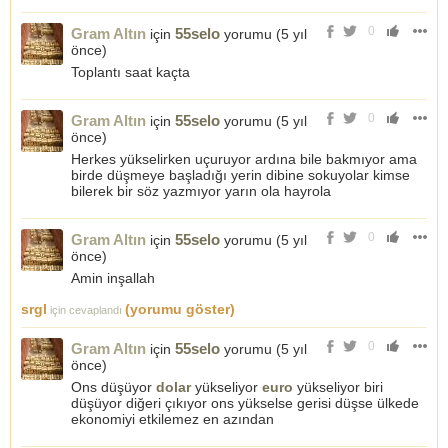
0
Gram Altın
55selo
için
yorumu (
5 yıl
önce
)
Toplantı saat kaçta
0
Gram Altın
55selo
için
yorumu (
5 yıl
önce
)
Herkes yükselirken uçuruyor ardına bile bakmıyor ama
birde düşmeye başladığı yerin dibine sokuyolar kimse
bilerek bir söz yazmıyor yarın ola hayrola
0
Gram Altın
55selo
için
yorumu (
5 yıl
önce
)
Amin inşallah
srgl
(yorumu göster)
için cevaplandı
0
Gram Altın
55selo
için
yorumu (
5 yıl
önce
)
Ons düşüyor
dolar
yükseliyor
euro
yükseliyor biri
düşüyor diğeri çıkıyor ons yükselse gerisi düşse ülkede
ekonomiyi etkilemez en azından