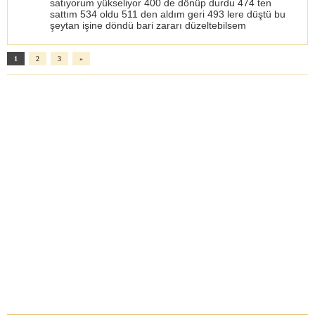
satıyorum yükseliyor 400 de dönüp durdu 474 ten
sattım 534 oldu 511 den aldım geri 493 lere düştü bu
şeytan işine döndü bari zararı düzeltebilsem
1
2
3
»