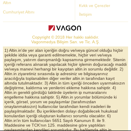
Altın
Kvkk ve Çerezler
Cumhuriyet Altını
İletişim
Dolar Kuru
Altın Fiyatları
Copyright © 2018 Her hakkı saklıdır.
Bist Yorum
Vagonmedya Bilişim San. ve Tic. A.Ş.
Altın Yorumları
1) Altin.in'de yer alan içeriğin doğru ve/veya güncel olduğu hiçbir
şekilde iddia veya garanti edilmemekte, hiçbir veri ve/veya
Döviz Kurları
paylaşım, yatırım danışmanlığı kapsamına girmemektedir. Sitenin
içeriği referans alınarak yapılacak hiçbir işlemin doğuracağı maddi
Çeyrek Altın
ve/veya manevi herhangi bir kayıptan altin.in sorumlu değildir. 2)
Altin.in ziyaretiniz sırasında ip adresiniz ve bilgisayarınız
Bitcoin
aracılığıyla toplanabilen diğer veriler altin.in tarafından kayıt
altında tutulmaktadır. 3) Altin.in tüm içeriği önceden uyarmaksızın
Euro/Dolar Parite
değiştirme, kaldırma ve yenilerini ekleme hakkına sahiptir. 4)
Altin.in gerekli gördüğü taktirde üyelerin ip numaralarını
Sterlin
engelleme hakkına sahiptir. 5) Altin.in yorumlar bölümünde ki
içerik, görsel, yorum ve paylaşımlar (tarafımızdan
Döviz Arşivi
onaylanmaksızın) kullanıcılar tarafından kendi iradeleri ile
paylaşılmaktadır. Bu içeriklerden dolayı doğabilecek hukuksal
konulardan içeriği oluşturan kullanıcı sorumlu olacaktır. 6)
Altin.in'in tüm kullanıcıları 5651 Sayılı Kanunun 8. ile 9.
Maddesine ve TCK'nın 125. maddesine göre yaptıkları
paylaşımlardan kendileri sorumludur. Bu bağlamda altin.in