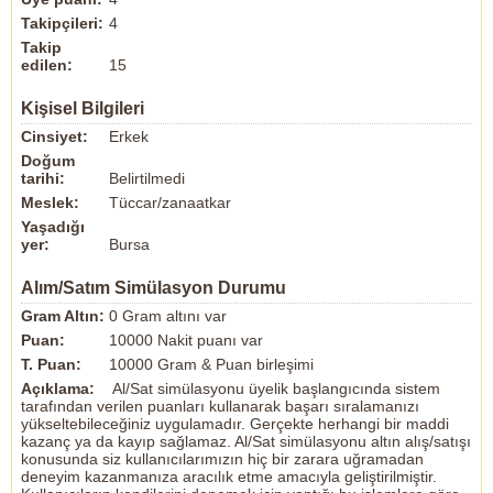
Takipçileri:
4
Takip
edilen:
15
Kişisel Bilgileri
Cinsiyet:
Erkek
Doğum
tarihi:
Belirtilmedi
Meslek:
Tüccar/zanaatkar
Yaşadığı
yer:
Bursa
Alım/Satım Simülasyon Durumu
Gram Altın:
0 Gram altını var
Puan:
10000 Nakit puanı var
T. Puan:
10000 Gram & Puan birleşimi
Açıklama:
Al/Sat simülasyonu üyelik başlangıcında sistem
tarafından verilen puanları kullanarak başarı sıralamanızı
yükseltebileceğiniz uygulamadır. Gerçekte herhangi bir maddi
kazanç ya da kayıp sağlamaz. Al/Sat simülasyonu altın alış/satışı
konusunda siz kullanıcılarımızın hiç bir zarara uğramadan
deneyim kazanmanıza aracılık etme amacıyla geliştirilmiştir.