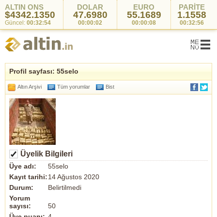
ALTIN ONS
DOLAR
EURO
PARİTE
$4342.1350
47.6980
55.1689
1.1558
Güncel:
00:32:54
00:00:02
00:00:08
00:32:56
Profil sayfası: 55selo
Altın Arşivi
Tüm yorumlar
Bist
Üyelik Bilgileri
Üye adı:
55selo
Kayıt tarihi:
14 Ağustos 2020
Durum:
Belirtilmedi
Yorum
sayısı:
50
Üye puanı:
4