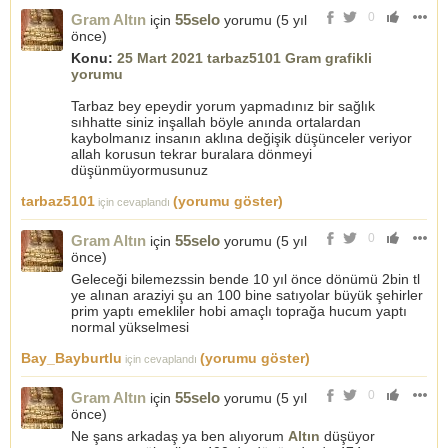
0
Gram Altın
55selo
için
yorumu (
5 yıl
önce
)
Konu:
25 Mart 2021 tarbaz5101 Gram grafikli
yorumu
Tarbaz bey epeydir yorum yapmadınız bir sağlık
sıhhatte siniz inşallah böyle anında ortalardan
kaybolmanız insanın aklına değişik düşünceler veriyor
allah korusun tekrar buralara dönmeyi
düşünmüyormusunuz
tarbaz5101
(yorumu göster)
için cevaplandı
0
Gram Altın
55selo
için
yorumu (
5 yıl
önce
)
Geleceği bilemezssin bende 10 yıl önce dönümü 2bin tl
ye alınan araziyi şu an 100 bine satıyolar büyük şehirler
prim yaptı emekliler hobi amaçlı toprağa hucum yaptı
normal yükselmesi
Bay_Bayburtlu
(yorumu göster)
için cevaplandı
0
Gram Altın
55selo
için
yorumu (
5 yıl
önce
)
Ne şans arkadaş ya ben alıyorum
Altın
düşüyor