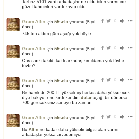
Tarbaz 5101 vardı arkadaşlar ne oldu bilen varmı çok
güzel tahminleri vardı kayıp oldu
0
Gram Altın
55selo
için
yorumu (
5 yıl
önce
)
745 ten aldım güm aşağı yok böyle
0
Gram Altın
55selo
için
yorumu (
5 yıl
önce
)
Ons sanki takıldı kaldı arkadaş kımıldama yok tövbe
tövbe?
0
Gram Altın
55selo
için
yorumu (
5 yıl
önce
)
Bir hamlede 200 TL yükselmiş herkes daha yükselecek
diye bakıyor ons kırdı kendini
dolar
aşağı bir dönerse
700 göreceksiniz seneye bu zaman
0
Gram Altın
55selo
için
yorumu (
5 yıl
önce
)
Bu
Altın
ne kadar daha yükselir bilgisi olan varmı
arkadaşlar yoksa zirvedemiyiz