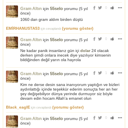
0
Gram Altın
55selo
için
yorumu (
5 yıl
önce
)
1060 dan gram aldım birden düştü
EMİRHANUSTA53
(yorumu göster)
için cevaplandı
0
Gram Altın
55selo
için
yorumu (
5 yıl
önce
)
Ne kadar panik insanlarız gün içi
dolar
24 olacak
derken şimdi onlara inecek diye yazılıyor kimsenin
bildiğinden değil yarın ola hayrola
1
Gram Altın
55selo
için
yorumu (
5 yıl
önce
)
Kim ne derse desin sana inanıyorum yaptığın ve bizleri
aydınlattığı içinde teşekkür ederim sonuçta her an her
şey değişebiliyor dünya yerinde durmuyor siz böyle
devam edin hocam Allah'a emanet olun
Black_eaglE
(yorumu göster)
için cevaplandı
0
Gram Altın
55selo
için
yorumu (
5 yıl
önce
)