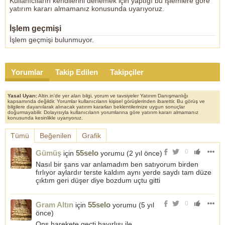
Kullanıcıların kendilerini denemek için yaptığı bu işlemlere göre
yatırım kararı almamanız konusunda uyarıyoruz.
İşlem geçmişi
İşlem geçmişi bulunmuyor.
Yorumlar
Takip Edilen
Takipçiler
Yasal Uyarı:
Altin.in'de yer alan bilgi, yorum ve tavsiyeler Yatırım Danışmanlığı
kapsamında değildir. Yorumlar kullanıcıların kişisel görüşlerinden ibarettir. Bu görüş ve
bilgilere dayanılarak alınacak yatırım kararları beklentilerinize uygun sonuçlar
doğurmayabilir. Dolayısıyla kullanıcıların yorumlarına göre yatırım kararı almamanız
konusunda kesinlikle uyarıyoruz.
Tümü
Beğenilen
Grafik
0
Gümüş
55selo
için
yorumu (
2 yıl önce
)
Nasıl bir şans var anlamadım ben satıyorum birden
fırlıyor aylardır terste kaldım aynı yerde saydı tam düze
çıktım geri düşer diye bozdum uçtu gitti
0
Gram Altın
55selo
için
yorumu (
5 yıl
önce
)
Ons harekete geçti hayırlısı ile