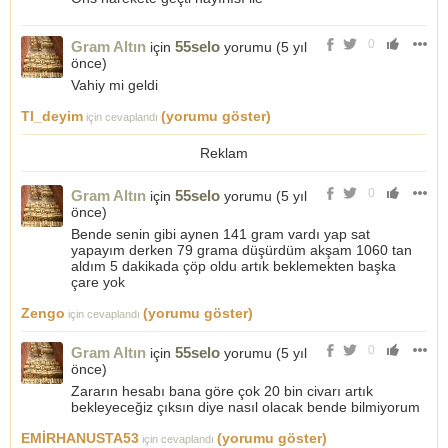
0
Gram Altın
55selo
için
yorumu (
5 yıl
önce
)
Vahiy mi geldi
Tl_deyim
(yorumu göster)
için cevaplandı
Reklam
0
Gram Altın
55selo
için
yorumu (
5 yıl
önce
)
Bende senin gibi aynen 141 gram vardı yap sat
yapayım derken 79 grama düşürdüm akşam 1060 tan
aldım 5 dakikada çöp oldu artık beklemekten başka
çare yok
Zengo
(yorumu göster)
için cevaplandı
0
Gram Altın
55selo
için
yorumu (
5 yıl
önce
)
Zararın hesabı bana göre çok 20 bin civarı artık
bekleyeceğiz çıksın diye nasıl olacak bende bilmiyorum
EMİRHANUSTA53
(yorumu göster)
için cevaplandı