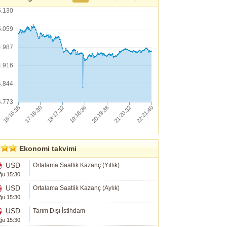
5.130
5.059
4.987
4.916
4.844
4.773
Ekonomi takvimi
USD
Ortalama Saatlik Kazanç (Yıllık)
ğu 15:30
USD
Ortalama Saatlik Kazanç (Aylık)
ğu 15:30
USD
Tarım Dışı İstihdam
ğu 15:30