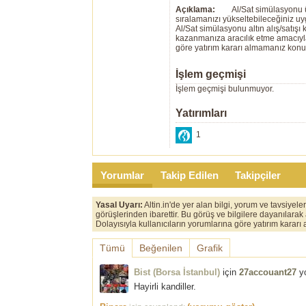
Açıklama:
Al/Sat simülasyonu ü
sıralamanızı yükseltebileceğiniz u
Al/Sat simülasyonu altın alış/satış
kazanmanıza aracılık etme amacıyla g
göre yatırım kararı almamanız kon
İşlem geçmişi
İşlem geçmişi bulunmuyor.
Yatırımları
1
Yorumlar
Takip Edilen
Takipçiler
Yasal Uyarı:
Altin.in'de yer alan bilgi, yorum ve tavsiyel
görüşlerinden ibarettir. Bu görüş ve bilgilere dayanılarak
Dolayısıyla kullanıcıların yorumlarına göre yatırım karar
Tümü
Beğenilen
Grafik
Bist (Borsa İstanbul)
için
27accouant27
yo
Hayirli kandiller.