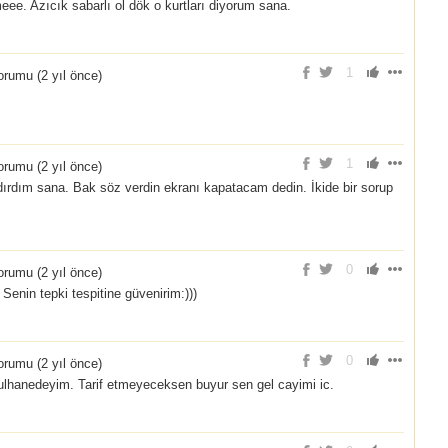
ee. Azıcık sabarlı ol dök o kurtları diyorum sana.
1
rumu (
2 yıl önce
)
1
rumu (
2 yıl önce
)
ldırdım sana. Bak söz verdin ekranı kapatacam dedin. İkide bir sorup
0
rumu (
2 yıl önce
)
nin tepki tespitine güvenirim:)))
0
rumu (
2 yıl önce
)
ulhanedeyim. Tarif etmeyeceksen buyur sen gel cayimi ic.