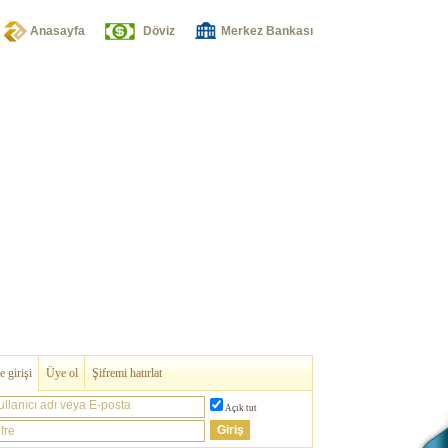
Anasayfa
Döviz
Merkez Bankası
 girişi
Üye ol
Şifremi hatırlat
ullanıcı adı veya E-posta
Açık tut
fre