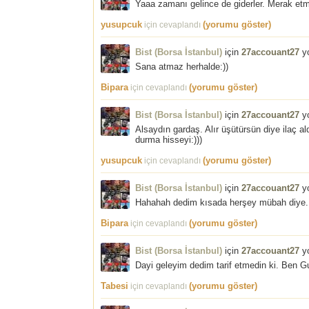
Yaaa zamanı gelince de giderler. Merak etme
yusupcuk
(yorumu göster)
için cevaplandı
Bist (Borsa İstanbul)
için
27accouant27
yo
Sana atmaz herhalde:))
Bipara
(yorumu göster)
için cevaplandı
Bist (Borsa İstanbul)
için
27accouant27
yo
Alsaydın gardaş. Alır üşütürsün diye ilaç a
durma hisseyi:)))
yusupcuk
(yorumu göster)
için cevaplandı
Bist (Borsa İstanbul)
için
27accouant27
yo
Hahahah dedim kısada herşey mübah diye. Se
Bipara
(yorumu göster)
için cevaplandı
Bist (Borsa İstanbul)
için
27accouant27
yo
Dayi geleyim dedim tarif etmedin ki. Ben G
Tabesi
(yorumu göster)
için cevaplandı