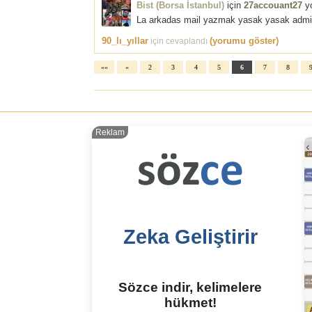
Bist (Borsa İstanbul)
için
27accouant27
yo
La arkadas mail yazmak yasak yasak admin 
90_lı_yıllar
(yorumu göster)
için cevaplandı
««
«
2
3
4
5
6
7
8
Reklam
Zeka Geliştirir
Sözce indir, kelimelere
hükmet!