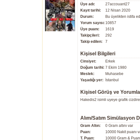
Üye adı:
27accouant27
Kayıt tarihi:
12 Nisan 2020
Durum:
Bu üyelikten istifa edi
Yorum sayısı:
10857
Üye puanı:
1619
Takipçileri:
292
Takip edilen:
7
Kişisel Bilgileri
Cinsiyet:
Erkek
Doğum tarihi:
7 Ekim 1980
Meslek:
Muhasebe
Yaşadığı yer:
İstanbul
Kişisel Görüş ve Yorumla
Hakedis2 isimli uyeye grafik cizdir
Alım/Satım Simülasyon 
Gram Altın:
0 Gram altını var
Puan:
10000 Nakit puanı v
T. Puan:
10000 Gram & Puan 