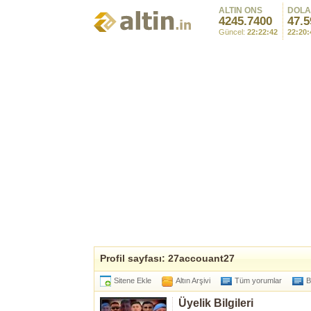
ALTIN ONS
DOL
4245.7400
47.5
Güncel:
22:22:42
22:20:
Profil sayfası: 27accouant27
Sitene Ekle
Altın Arşivi
Tüm yorumlar
B
Üyelik Bilgileri