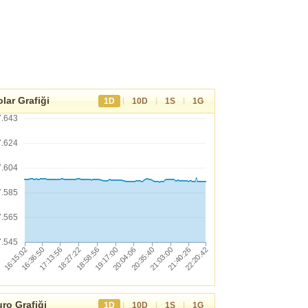
lar Grafiği
|
|
|
1D
10D
1S
1G
7.643
7.624
7.604
7.585
7.565
7.545
ro Grafiği
|
|
|
1D
10D
1S
1G