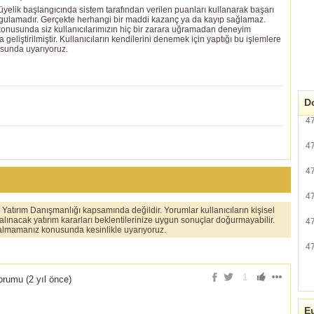
yelik başlangıcında sistem tarafından verilen puanları kullanarak başarı
ygulamadır. Gerçekte herhangi bir maddi kazanç ya da kayıp sağlamaz.
ı konusunda siz kullanıcılarımızın hiç bir zarara uğramadan deneyim
eliştirilmiştir. Kullanıcıların kendilerini denemek için yaptığı bu işlemlere
usunda uyarıyoruz.
Do
4
4
4
4
er Yatırım Danışmanlığı kapsamında değildir. Yorumlar kullanıcıların kişisel
 alınacak yatırım kararları beklentilerinize uygun sonuçlar doğurmayabilir.
4
ı almamanız konusunda kesinlikle uyarıyoruz.
4
1
rumu (
2 yıl önce
)
Eu