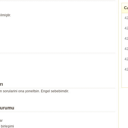
Ca
lmiştir.
4
4
4
4
4
4
rı
en sorularini ona yoneltsin. Engel sebebimdir.
Durumu
ar
birleşimi