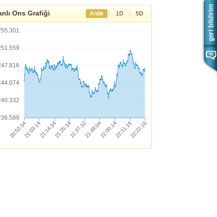
nlı Ons Grafiği
|
|
Anlık
1D
5D
255.301
251.559
247.816
244.074
240.332
236.589