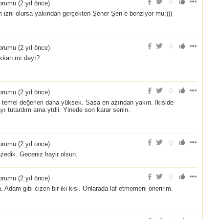
0
rumu (
2 yıl önce
)
m izni olursa yakından gerçekten Şener Şen e benziyor mu:)))
0
rumu (
2 yıl önce
)
ukkan mı dayı?
0
rumu (
2 yıl önce
)
tn temel değerleri daha yüksek. Sasa en azından yakın. İkiside
ı tutardım ama ytdli. Yinede son karar senin.
0
rumu (
2 yıl önce
)
nzedik. Geceniz hayir olsun.
0
rumu (
2 yıl önce
)
 Adam gibi cizen bir iki kisi. Onlarada laf etmemeni oneririm.