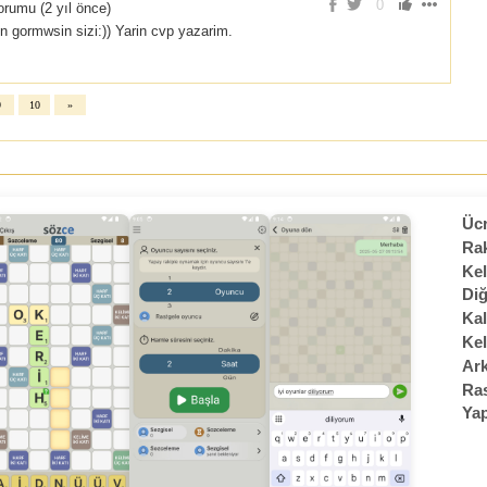
0
rumu (
2 yıl önce
)
gormwsin sizi:)) Yarin cvp yazarim.
9
10
»
Ücr
Rak
Kel
Diğ
Kal
Kel
Ark
Ras
Yap