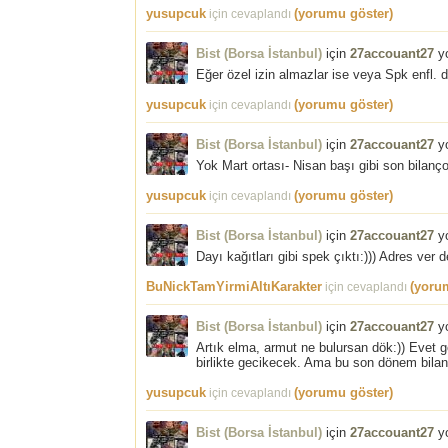
yusupcuk
(yorumu göster)
için cevaplandı
Bist (Borsa İstanbul)
için
27accouant27
yo
Eğer özel izin almazlar ise veya Spk enfl. 
yusupcuk
(yorumu göster)
için cevaplandı
Bist (Borsa İstanbul)
için
27accouant27
yo
Yok Mart ortası- Nisan başı gibi son bilançol
yusupcuk
(yorumu göster)
için cevaplandı
Bist (Borsa İstanbul)
için
27accouant27
yo
Dayı kağıtları gibi spek çıktı:))) Adres ver 
BuNickTamYirmiAltıKarakter
(yoru
için cevaplandı
Bist (Borsa İstanbul)
için
27accouant27
yo
Artık elma, armut ne bulursan dök:)) Evet g
birlikte gecikecek. Ama bu son dönem bilanç
yusupcuk
(yorumu göster)
için cevaplandı
Bist (Borsa İstanbul)
için
27accouant27
yo