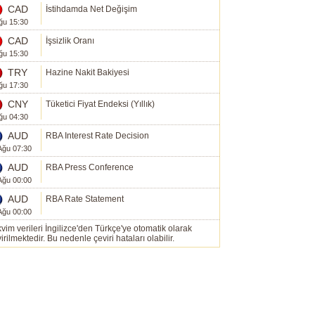
CAD
İstihdamda Net Değişim
ğu 15:30
CAD
İşsizlik Oranı
ğu 15:30
TRY
Hazine Nakit Bakiyesi
ğu 17:30
CNY
Tüketici Fiyat Endeksi (Yıllık)
ğu 04:30
AUD
RBA Interest Rate Decision
Ağu 07:30
AUD
RBA Press Conference
Ağu 00:00
AUD
RBA Rate Statement
Ağu 00:00
vim verileri İngilizce'den Türkçe'ye otomatik olarak
irilmektedir. Bu nedenle çeviri hataları olabilir.