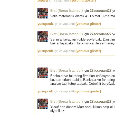
Bipara
(yorumu göster)
için cevaplandı
Bist (Borsa İstanbul)
için
27accouant27
yo
Valla matematik olarak 4 Tl olmali. Ama ma
yusupcuk
(yorumu göster)
için cevaplandı
Bist (Borsa İstanbul)
için
27accouant27
yo
Senin anlayacagin dilde soyle bak. Dagitil
bak anlayacaksin birikmis kar ile sermayey
yusupcuk
(yorumu göster)
için cevaplandı
Bist (Borsa İstanbul)
için
27accouant27
yo
Bankalar ve faktoring firmaları enflasyon d
bazıları erken atabilir. Bankalar ve faktorin
analize tabi tutup atacak. Çetrefilli bu yüz
yusupcuk
(yorumu göster)
için cevaplandı
Bist (Borsa İstanbul)
için
27accouant27
yo
Yusuf son dönem Mart sonu Nisan başı olur.
diyebiliriz.