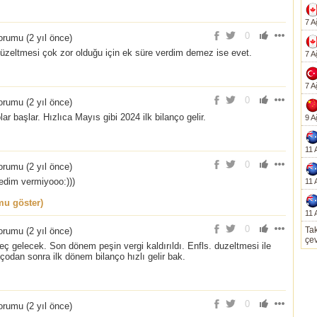
7 A
0
rumu (
2 yıl önce
)
düzeltmesi çok zor olduğu için ek süre verdim demez ise evet.
7 A
7 A
0
rumu (
2 yıl önce
)
ar başlar. Hızlıca Mayıs gibi 2024 ilk bilanço gelir.
9 A
11 
0
rumu (
2 yıl önce
)
dedim vermiyooo:)))
11 
mu göster)
11 
0
Tak
rumu (
2 yıl önce
)
çev
eç gelecek. Son dönem peşin vergi kaldırıldı. Enfls. duzeltmesi ile
odan sonra ilk dönem bilanço hızlı gelir bak.
0
rumu (
2 yıl önce
)