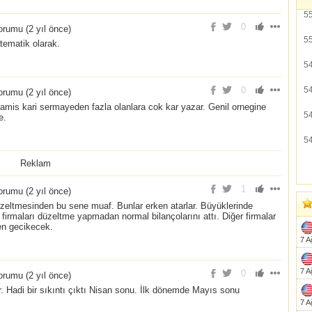
5
0
rumu (
2 yıl önce
)
5
tematik olarak.
5
0
5
rumu (
2 yıl önce
)
mamis kari sermayeden fazla olanlara cok kar yazar. Genil ornegine
5
e.
5
Reklam
1
rumu (
2 yıl önce
)
üzeltmesinden bu sene muaf. Bunlar erken atarlar. Büyüklerinde
g firmaları düzeltme yapmadan normal bilançolarını attı. Diğer firmalar
den gecikecek.
7 A
7 A
0
rumu (
2 yıl önce
)
 Hadi bir sıkıntı çıktı Nisan sonu. İlk dönemde Mayıs sonu
7 A