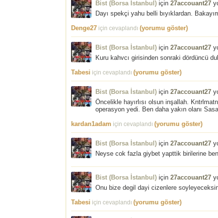
Bist (Borsa İstanbul)
için
27accouant27
yo
Dayı spekçi yahu belli bıyıklardan. Bakayı
Denge27
(yorumu göster)
için cevaplandı
Bist (Borsa İstanbul)
için
27accouant27
yo
Kuru kahvcı girisinden sonraki dördüncü d
Tabesi
(yorumu göster)
için cevaplandı
Bist (Borsa İstanbul)
için
27accouant27
yo
Öncelikle hayırlısı olsun inşallah. Kntrlma
operasyon yedi. Ben daha yakın olanı Sasay
kardan1adam
(yorumu göster)
için cevaplandı
Bist (Borsa İstanbul)
için
27accouant27
yo
Neyse cok fazla giybet yapttik birilerine be
Bist (Borsa İstanbul)
için
27accouant27
yo
Onu bize degil dayi cizenlere soyleyeceksin.
Tabesi
(yorumu göster)
için cevaplandı