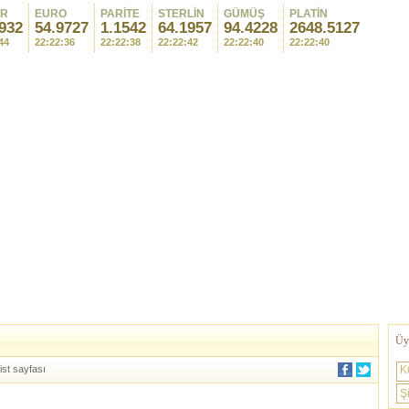
AR
EURO
PARİTE
STERLİN
GÜMÜŞ
PLATİN
932
54.9727
1.1542
64.1957
94.4228
2648.5127
44
22:22:36
22:22:38
22:22:42
22:22:40
22:22:40
Üye
ist sayfası
K
Şi