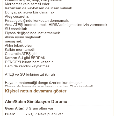
Merhamet kalbi temsil eder.
Kazansan da kaybetsen de insan kalmak.
Dünyadaki acıya kör olmamak.
Ateş cesarettir.
Fırsat geldiğinde korkudan donmamak.
Ama ATEŞİ kontrol etmek; HIRSA dönüşmesine izin vermemek.
SU esnekliktir.
Piyasa değiştiğinde inat etmemek.
Akışa uyum sağlamak.
mesaj net:
Aklın teknik olsun,
Kalbin merhametli.
Cesaretin ATEŞ gibi,
Kararın SU gibi BERRAK.
DENGEYİ kuran hem kazanır…
Hem de kendini kaybetmez.
ATEŞ ve SU birbirine zıt iki ruh
Hayatın matematiği denge üzerine kurulmuştur.
Piyasa da hayat da aynı kuralı uygular: Fiyat hareketli
Kişisel notun devamını göster
ortalamalardan ne kadar koparsa,
geri çağrılma ihtiyacı o kadar artar.
Hayatta da böyledir;
Alım/Satım Simülasyon Durumu
nerede aşırıya gidersen, abartırsan
merkezine geri çağrılma ihtiyacı doğar..
Gram Altın:
8 Gram altını var
Piyasa fitille uyarır,
Puan:
769,17 Nakit puanı var
Hayat bedelle...