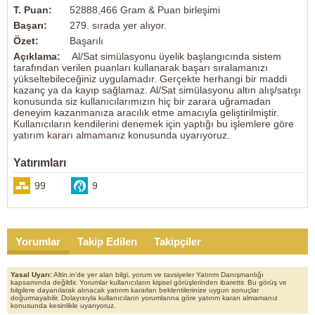
T. Puan:
52888,466 Gram & Puan birleşimi
Sen aynı kalırsın onlar renk değiştirir...
Başarı:
279. sırada yer alıyor.
Kötü insanla baş edersin de
Özet:
Başarılı
iyiyi iyi oynayanla baş edemezsin.. Aslanı kuzuya çevirler ruhu
duymaz...
Açıklama:
Al/Sat simülasyonu üyelik başlangıcında sistem
tarafından verilen puanları kullanarak başarı sıralamanızı
yükseltebileceğiniz uygulamadır. Gerçekte herhangi bir maddi
Şüphesiz Allah kalplerin gizlediğini bilmektedir...
kazanç ya da kayıp sağlamaz. Al/Sat simülasyonu altın alış/satışı
konusunda siz kullanıcılarımızın hiç bir zarara uğramadan
***Kalbi güzel olan insanın yoluna taş da serseler.
deneyim kazanmanıza aracılık etme amacıyla geliştirilmiştir.
diken de dikseler, o yolu yine aşar ve çiçekli yollara
Kullanıcıların kendilerini denemek için yaptığı bu işlemlere göre
kavuşur. Rahman ve Rahim olan Allah, bahçesine güzellik
yatırım kararı almamanız konusunda uyarıyoruz.
tohumları ekeni
her daim korur emniyetli kılar ve herkese kalbiyle
Yatırımları
muamele eder...
***Dünyada olabilecek her bir olay için misal aleminde sayısız
99
9
ihtimal uyur. Siz ağzınızdan çıkardığınız sözlerle o ihtimalleri
uyandırırsınız.
Güzel kelimeler söyleyin ki güzel ihtimaller uyansın. İnsanın
kaderine müdahalesi buradadır.
"Uslup karakterin aynasıdır...
Yorumlar
Takip Edilen
Takipçiler
Burada yapılan yorumlarım
görüşlerim sadece tahmin, öngörü şeklindedir kesinlikle yatırım
Yasal Uyarı:
Altin.in'de yer alan bilgi, yorum ve tavsiyeler Yatırım Danışmanlığı
tavsiyesi değildir herkes kendi riskini alır.
kapsamında değildir. Yorumlar kullanıcıların kişisel görüşlerinden ibarettir. Bu görüş ve
bilgilere dayanılarak alınacak yatırım kararları beklentilerinize uygun sonuçlar
doğurmayabilir. Dolayısıyla kullanıcıların yorumlarına göre yatırım kararı almamanız
konusunda kesinlikle uyarıyoruz.