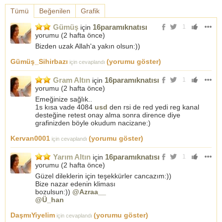
Tümü
Beğenilen
Grafik
Gümüş
16paramıknatısı
için
1
yorumu (
2 hafta önce
)
Bizden uzak Allah'a yakın olsun:))
Gümüş_Sihirbazı
(yorumu göster)
için cevaplandı
Gram Altın
16paramıknatısı
için
1
yorumu (
2 hafta önce
)
Emeğinize sağlık..
1s kısa vade 4084
usd
den rsi de red yedi reg kanal
desteğine retest onay alma sonra dirence diye
grafinizden böyle okudum nacizane:)
Kervan0001
(yorumu göster)
için cevaplandı
Yarım Altın
16paramıknatısı
için
1
yorumu (
2 hafta önce
)
Güzel dileklerin için teşekkürler cancazım:))
Bize nazar edenin kliması
bozulsun:))
@Azraa__
@Ü_han
DaşmıYiyelim
(yorumu göster)
için cevaplandı