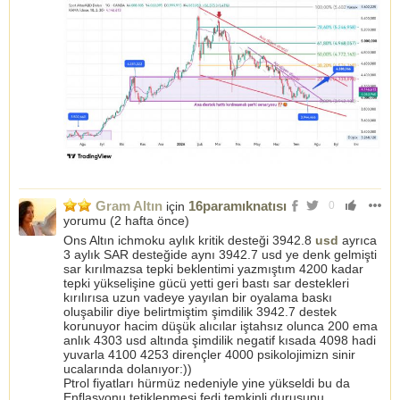
Gram Altın
16paramıknatısı
için
0
yorumu (
2 hafta önce
)
Ons Altın ichmoku aylık kritik desteği 3942.8
usd
ayrıca
3 aylık SAR desteğide aynı 3942.7 usd ye denk gelmişti
sar kırılmazsa tepki beklentimi yazmıştım 4200 kadar
tepki yükselişine gücü yetti geri bastı sar destekleri
kırılırısa uzun vadeye yayılan bir oyalama baskı
oluşabilir diye belirtmiştim şimdilik 3942.7 destek
korunuyor hacim düşük alıcılar iştahsız olunca 200 ema
anlık 4303 usd altında şimdilik negatif kısada 4098 hadi
yuvarla 4100 4253 dirençler 4000 psikolojimizn sinir
ucalarında dolanıyor:))
Ptrol fiyatları hürmüz nedeniyle yine yükseldi bu da
Enflasyonu tetiklenmesi fedi temkinli duruşunu