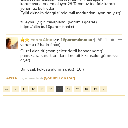
korumasına neden oluyor 29 Temmuz fed faiz kararı
yönümüz belli eder..
Eylül ekinoks döngüsünde tatil modundan uyanırmıyız:))
zuleyha_y için cevaplandı (yorumu göster)
https://altin.in/16paramiknatisi
Yarım Altın
16paramıknatısı
için
1
yorumu (
2 hafta önce
)
Güzel olan düşman çeker derdi babaannem:))
pamuklara sardık en derinlere attık kimseler görmessin
diye:))
Bir tuzak kokusu aldım sanki:)) 16:)
Azraa__
(yorumu göster)
için cevaplandı
««
«
11
12
13
14
15
16
17
18
19
»