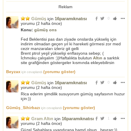
Reklam
Gümüş
16paramıknatısı
için
0
yorumu (
2 hafta önce
)
Konu:
gümüş ons
Fed Beklentisi pas dan ziyade onslarda yükseliş için
indirim olmadan geçen yıl ki hareketi görmesi zor med
cezir manzaraları izleriz git gelli
Brent ptrol yeşil yükselişi enflasyona sebep; (
İchmoku çalışalım :))Haftalıkta bulutun
Altın
a sarktık
site grafiğinden göstergeler kısmında ekleyebilirsin
Beyzax
(yorumu göster)
için cevaplandı
Gümüş
16paramıknatısı
için
0
yorumu (
2 hafta önce
)
Rica ederim şimdilik susuyorum gümüş sayfasının huzur
için:))
Gümüş_Sihirbazı
(yorumu göster)
için cevaplandı
Gram Altın
16paramıknatısı
için
1
yorumu (
2 hafta önce
)
Güzel Sabahlara uyandırana hamd olsun.. heyran:))