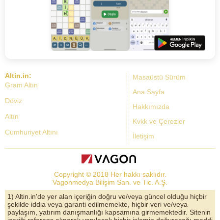
Altin.in:
Masaüstü Sürüm
Gram Altın
Ana Sayfa
Döviz
Hakkımızda
Altın
Kvkk ve Çerezler
Cumhuriyet Altını
İletişim
Dolar Kuru
Altın Fiyatları
Copyright © 2018 Her hakkı saklıdır.
Bist Yorum
Vagonmedya Bilişim San. ve Tic. A.Ş.
Altın Yorumları
1) Altin.in'de yer alan içeriğin doğru ve/veya güncel olduğu hiçbir
şekilde iddia veya garanti edilmemekte, hiçbir veri ve/veya
Döviz Kurları
paylaşım, yatırım danışmanlığı kapsamına girmemektedir. Sitenin
içeriği referans alınarak yapılacak hiçbir işlemin doğuracağı maddi