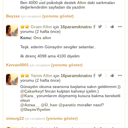
Ben 4000 usd psikolojik destek
Altın
daki sarkmaları
değerlendirdim sayfadan da yazdım
Beyzax
(yorumu göster)
için cevaplandı
Gram Altın
16paramıknatısı
için
1
yorumu (
2 hafta önce
)
Konu:
Ons altın
Teşk. ederim Günaydın sevgiler selamlar..
ilk direnç 4098 ama 4100 diyelim
Kervan0001
(yorumu göster)
için cevaplandı
Yarım Altın
16paramıknatısı
için
1
yorumu (
2 hafta önce
)
Günaydın okuma seansına başlama sakın geldimmm:))
@Çakarkeyf
fincan kulptan kahveyi içelim:)
@Kara_
yorumlarım düşmemiş kusura bakma bereketli
olsun
@Azraa__
@Ü_han
@paratic
moraller nasıl?
@DaşmıYiyelim
simurg22
(yorumu göster)
için cevaplandı