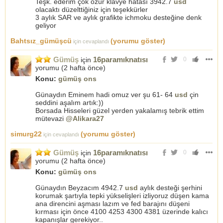
Teşk. ederim çok özür klavye hatası 3942.7
usd
olacaktı düzelttiğiniz için teşekkürler
3 aylık SAR ve aylık grafikte ichmoku desteğine denk
geliyor
Bahtsız_gümüşcü
(yorumu göster)
için cevaplandı
Gümüş
16paramıknatısı
için
0
yorumu (
2 hafta önce
)
Konu:
gümüş ons
Günaydın Eminem hadi omuz ver şu 61- 64
usd
çin
seddini aşalım artık:))
Borsada Hisseleri güzel yerden yakalamış tebrik ettim
mütevazi
@Alikara27
simurg22
(yorumu göster)
için cevaplandı
Gümüş
16paramıknatısı
için
0
yorumu (
2 hafta önce
)
Konu:
gümüş ons
Günaydın Beyzacım 4942.7
usd
aylık desteği şerhini
korumak şartıyla tepki yükselişleri izliyoruz düşen kama
ana direncini aşması lazım ve fed barajını düşeni
kırması için önce 4100 4253 4300 4381 üzerinde kalıcı
kapanışlar gerekiyor..