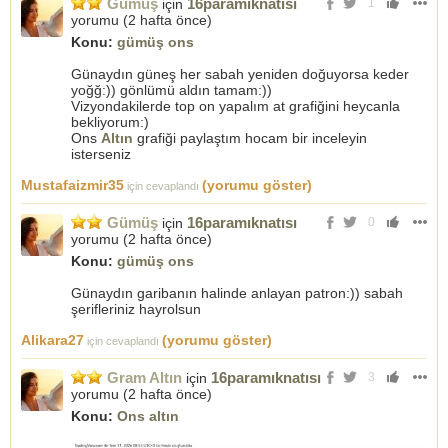
Gümüş
16paramıknatısı
için
1
yorumu (
2 hafta önce
)
Konu:
gümüş ons
Günaydın güneş her sabah yeniden doğuyorsa keder
yoğğ:)) gönlümü aldın tamam:))
Vizyondakilerde top on yapalım at grafiğini heycanla
bekliyorum:)
Ons
Altın
grafiği paylaştım hocam bir inceleyin
isterseniz
Mustafaizmir35
(yorumu göster)
için cevaplandı
Gümüş
16paramıknatısı
için
0
yorumu (
2 hafta önce
)
Konu:
gümüş ons
Günaydın garibanın halinde anlayan patron:)) sabah
şerifleriniz hayrolsun
Alikara27
(yorumu göster)
için cevaplandı
Gram Altın
16paramıknatısı
için
3
yorumu (
2 hafta önce
)
Konu:
Ons altın