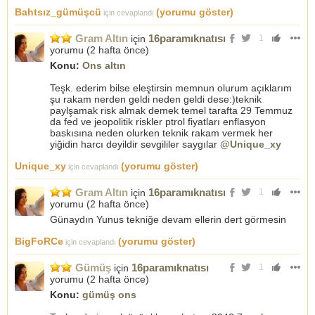
Bahtsız_gümüşcü
(yorumu göster)
için cevaplandı
Gram Altın
16paramıknatısı
için
1
yorumu (
2 hafta önce
)
Konu:
Ons altın
Teşk. ederim bilse eleştirsin memnun olurum açıklarım
şu rakam nerden geldi neden geldi dese:)teknik
paylşamak risk almak demek temel tarafta 29 Temmuz
da fed ve jeopolitik riskler ptrol fiyatları enflasyon
baskısına neden olurken teknik rakam vermek her
yiğidin harcı deyildir sevgililer saygılar
@Unique_xy
Unique_xy
(yorumu göster)
için cevaplandı
Gram Altın
16paramıknatısı
için
1
yorumu (
2 hafta önce
)
Günaydın Yunus tekniğe devam ellerin dert görmesin
BigFoRCe
(yorumu göster)
için cevaplandı
Gümüş
16paramıknatısı
için
1
yorumu (
2 hafta önce
)
Konu:
gümüş ons