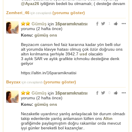
@Ayaz26
iyiliğinin bedeli bu olmamalı; ( desteğe devam
Zemheri_46
(yorumu göster)
için cevaplandı
Gümüş
16paramıknatısı
için
1
yorumu (
2 hafta önce
)
Konu:
gümüş ons
Beyzacım cansın fed faiz kararına kadar yön belli olur
alt yorumda klavye hatası olmuş çok özür doğrusu ons
altın kırılmama şerhiyle 3942.7
usd
olacaktı
3 aylık SAR ve aylık grafikte ichmoku desteğine denk
geliyor
https://altin.in/16paramiknatisi
Beyzax
(yorumu göster)
için cevaplandı
Gümüş
16paramıknatısı
için
0
yorumu (
2 hafta önce
)
Konu:
gümüş ons
Nezaketle uyardınız yanlış anlaşılacak bir durum olmadı
takip edenlerde yanlış anlamasın lütfen ons
Altın
grafiğimde paylaşmıştım doğru rakamlar orda mevcut
iyyi günler bereketli bol kazançlar..