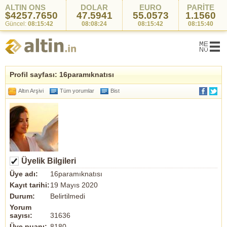
ALTIN ONS
DOLAR
EURO
PARİTE
$4257.7650
47.5941
55.0573
1.1560
Güncel:
08:15:42
08:08:24
08:15:42
08:15:40
Profil sayfası: 16paramıknatısı
Altın Arşivi
Tüm yorumlar
Bist
Üyelik Bilgileri
Üye adı:
16paramıknatısı
Kayıt tarihi:
19 Mayıs 2020
Durum:
Belirtilmedi
Yorum
sayısı:
31636
Üye puanı:
8180