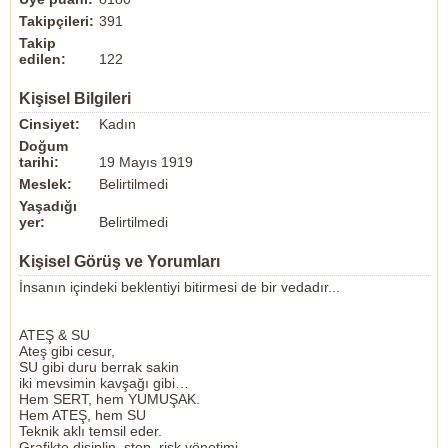
Takipçileri:
391
Takip
edilen:
122
Kişisel Bilgileri
Cinsiyet:
Kadın
Doğum
tarihi:
19 Mayıs 1919
Meslek:
Belirtilmedi
Yaşadığı
yer:
Belirtilmedi
Kişisel Görüş ve Yorumları
İnsanın içindeki beklentiyi bitirmesi de bir vedadır...
ATEŞ & SU
Ateş gibi cesur,
SU gibi duru berrak sakin
iki mevsimin kavşağı gibi…
Hem SERT, hem YUMUŞAK.
Hem ATEŞ, hem SU
Teknik aklı temsil eder.
Grafikte disiplin, stop, risk yönetimi…