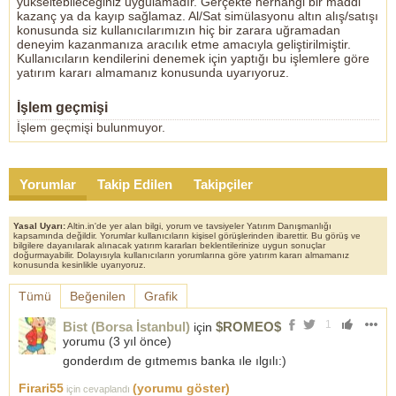
yükseltebileceğiniz uygulamadır. Gerçekte herhangi bir maddi
kazanç ya da kayıp sağlamaz. Al/Sat simülasyonu altın alış/satışı
konusunda siz kullanıcılarımızın hiç bir zarara uğramadan
deneyim kazanmanıza aracılık etme amacıyla geliştirilmiştir.
Kullanıcıların kendilerini denemek için yaptığı bu işlemlere göre
yatırım kararı almamanız konusunda uyarıyoruz.
İşlem geçmişi
İşlem geçmişi bulunmuyor.
Yorumlar
Takip Edilen
Takipçiler
Yasal Uyarı:
Altin.in'de yer alan bilgi, yorum ve tavsiyeler Yatırım Danışmanlığı
kapsamında değildir. Yorumlar kullanıcıların kişisel görüşlerinden ibarettir. Bu görüş ve
bilgilere dayanılarak alınacak yatırım kararları beklentilerinize uygun sonuçlar
doğurmayabilir. Dolayısıyla kullanıcıların yorumlarına göre yatırım kararı almamanız
konusunda kesinlikle uyarıyoruz.
Tümü
Beğenilen
Grafik
1
Bist (Borsa İstanbul)
$ROMEO$
için
yorumu (
3 yıl önce
)
gonderdım de gıtmemıs banka ıle ılgılı:)
Firari55
(yorumu göster)
için cevaplandı