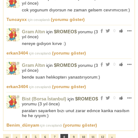
yıl önce
)
cok yogunum dıyorsun ne zaman gelsem cevrımıcısın:)
Tuncayxx
(yorumu göster)
için cevaplandı
0
Gram Altın
$ROMEO$
için
yorumu (
3
yıl önce
)
nereye gıdıyon kırve :)
erkan3404
(yorumu göster)
için cevaplandı
0
Gram Altın
$ROMEO$
için
yorumu (
3
yıl önce
)
bende suan helıkopterı yanastırıyorum:)
erkan3404
(yorumu göster)
için cevaplandı
0
Bist (Borsa İstanbul)
$ROMEO$
için
yorumu (
3 yıl önce
)
paraları sayarken bızı unut zarar edınce kanka nasılsın
he he ıyıyım:)
Benim_dünyam
(yorumu göster)
için cevaplandı
««
«
4
5
6
7
8
9
10
11
12
»