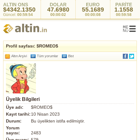
ALTIN ONS
DOLAR
EURO
PARİTE
$4342.1350
47.6980
55.1689
1.1558
Güncel:
00:59:54
00:00:02
00:00:08
00:59:58
Profil sayfası: $ROMEO$
Altın Arşivi
Tüm yorumlar
Bist
Üyelik Bilgileri
Üye adı:
$ROMEO$
Kayıt tarihi:
10 Nisan 2023
Durum:
Bu üyelikten istifa edilmiştir.
Yorum
sayısı:
2483
Üye puanı:
579