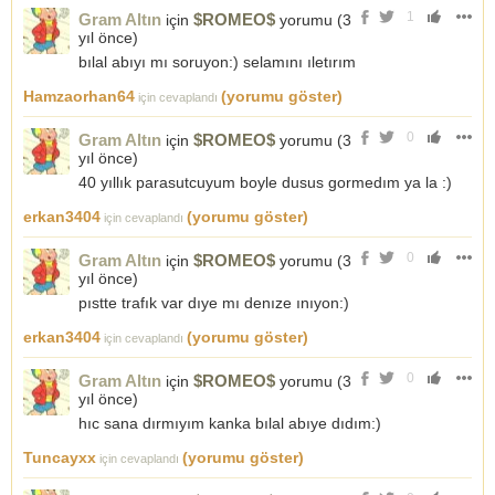
1
Gram Altın
$ROMEO$
için
yorumu (
3
yıl önce
)
bılal abıyı mı soruyon:) selamını ıletırım
Hamzaorhan64
(yorumu göster)
için cevaplandı
0
Gram Altın
$ROMEO$
için
yorumu (
3
yıl önce
)
40 yıllık parasutcuyum boyle dusus gormedım ya la :)
erkan3404
(yorumu göster)
için cevaplandı
0
Gram Altın
$ROMEO$
için
yorumu (
3
yıl önce
)
pıstte trafık var dıye mı denıze ınıyon:)
erkan3404
(yorumu göster)
için cevaplandı
0
Gram Altın
$ROMEO$
için
yorumu (
3
yıl önce
)
hıc sana dırmıyım kanka bılal abıye dıdım:)
Tuncayxx
(yorumu göster)
için cevaplandı