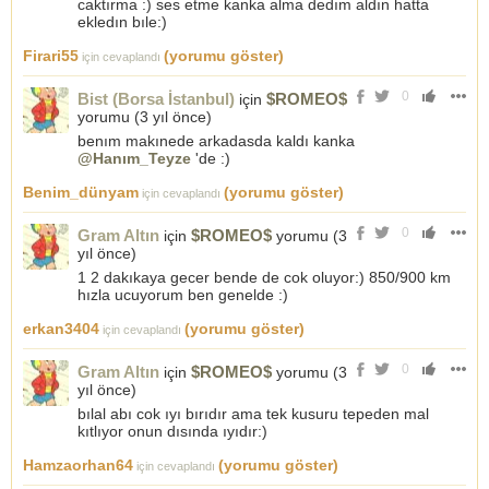
caktırma :) ses etme kanka alma dedım aldın hatta
ekledın bıle:)
Firari55
(yorumu göster)
için cevaplandı
0
Bist (Borsa İstanbul)
$ROMEO$
için
yorumu (
3 yıl önce
)
benım makınede arkadasda kaldı kanka
@Hanım_Teyze
'de :)
Benim_dünyam
(yorumu göster)
için cevaplandı
0
Gram Altın
$ROMEO$
için
yorumu (
3
yıl önce
)
1 2 dakıkaya gecer bende de cok oluyor:) 850/900 km
hızla ucuyorum ben genelde :)
erkan3404
(yorumu göster)
için cevaplandı
0
Gram Altın
$ROMEO$
için
yorumu (
3
yıl önce
)
bılal abı cok ıyı bırıdır ama tek kusuru tepeden mal
kıtlıyor onun dısında ıyıdır:)
Hamzaorhan64
(yorumu göster)
için cevaplandı