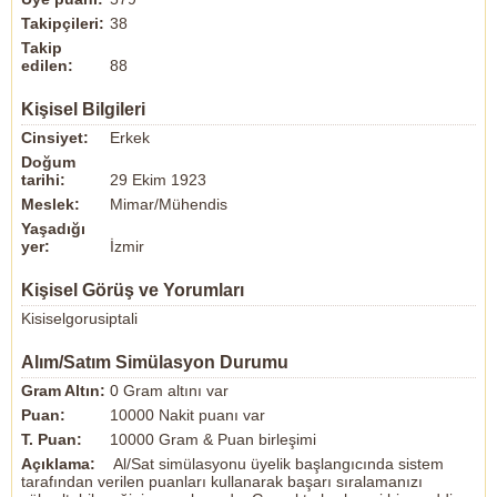
Takipçileri:
38
Takip
edilen:
88
Kişisel Bilgileri
Cinsiyet:
Erkek
Doğum
tarihi:
29 Ekim 1923
Meslek:
Mimar/Mühendis
Yaşadığı
yer:
İzmir
Kişisel Görüş ve Yorumları
Kisiselgorusiptali
Alım/Satım Simülasyon Durumu
Gram Altın:
0 Gram altını var
Puan:
10000 Nakit puanı var
T. Puan:
10000 Gram & Puan birleşimi
Açıklama:
Al/Sat simülasyonu üyelik başlangıcında sistem
tarafından verilen puanları kullanarak başarı sıralamanızı