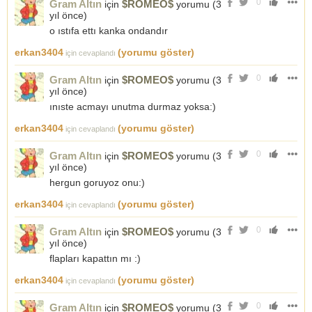
0
Gram Altın
$ROMEO$
için
yorumu (
3
yıl önce
)
o ıstıfa ettı kanka ondandır
erkan3404
(yorumu göster)
için cevaplandı
0
Gram Altın
$ROMEO$
için
yorumu (
3
yıl önce
)
ınıste acmayı unutma durmaz yoksa:)
erkan3404
(yorumu göster)
için cevaplandı
0
Gram Altın
$ROMEO$
için
yorumu (
3
yıl önce
)
hergun goruyoz onu:)
erkan3404
(yorumu göster)
için cevaplandı
0
Gram Altın
$ROMEO$
için
yorumu (
3
yıl önce
)
flapları kapattın mı :)
erkan3404
(yorumu göster)
için cevaplandı
0
Gram Altın
$ROMEO$
için
yorumu (
3