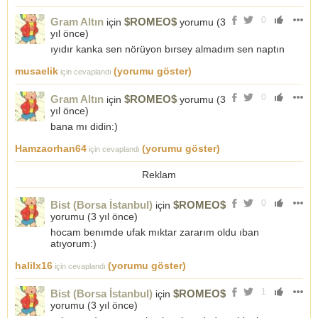
0
Gram Altın
$ROMEO$
için
yorumu (
3
yıl önce
)
ıyıdır kanka sen nörüyon bırsey almadım sen naptın
musaelik
(yorumu göster)
için cevaplandı
0
Gram Altın
$ROMEO$
için
yorumu (
3
yıl önce
)
bana mı didin:)
Hamzaorhan64
(yorumu göster)
için cevaplandı
Reklam
0
Bist (Borsa İstanbul)
$ROMEO$
için
yorumu (
3 yıl önce
)
hocam benımde ufak mıktar zararım oldu ıban
atıyorum:)
halilx16
(yorumu göster)
için cevaplandı
1
Bist (Borsa İstanbul)
$ROMEO$
için
yorumu (
3 yıl önce
)