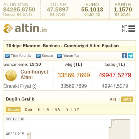
ALTIN ONS
DOLAR
EURO
PARİTE
$4285.8750
47.5897
55.1013
1.1570
Güncel:
04:57:48
04:57:48
04:57:42
04:57:40
Türkiye Ekonomi Bankası - Cumhuriyet Altını Fiyatları
Tüm Yorumlar
Konular
Yorum Yaz
Güncelleme:
19:30
Alış
(TL)
Satış
(TL)
Cumhuriyet
33569.7699
49947.5279
Altını
Önceki Fiyat (:)
33569.7699
49947.5279
Bugün Grafik
|
Alış
Satış
|
|
|
|
|
|
Bugün
Dün
H
A
6A
Y
3Y
50012.130
48221.215