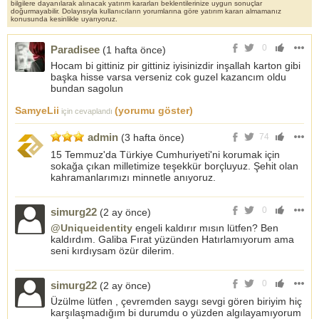
bilgilere dayanılarak alınacak yatırım kararları beklentilerinize uygun sonuçlar
doğurmayabilir. Dolayısıyla kullanıcıların yorumlarına göre yatırım kararı almamanız
konusunda kesinlikle uyarıyoruz.
0
Paradisee
(1 hafta önce)
Hocam bi gittiniz pir gittiniz iyisinizdir inşallah karton gibi
başka hisse varsa verseniz cok guzel kazancım oldu
bundan sagolun
SamyeLii
(yorumu göster)
için cevaplandı
admin
(3 hafta önce)
74
15 Temmuz'da Türkiye Cumhuriyeti'ni korumak için
sokağa çıkan milletimize teşekkür borçluyuz. Şehit olan
kahramanlarımızı minnetle anıyoruz.
0
simurg22
(2 ay önce)
@Uniqueidentity
engeli kaldırır mısın lütfen? Ben
kaldırdım. Galiba Fırat yüzünden Hatırlamıyorum ama
seni kırdıysam özür dilerim.
0
simurg22
(2 ay önce)
Üzülme lütfen , çevremden saygı sevgi gören biriyim hiç
karşılaşmadığım bi durumdu o yüzden algılayamıyorum