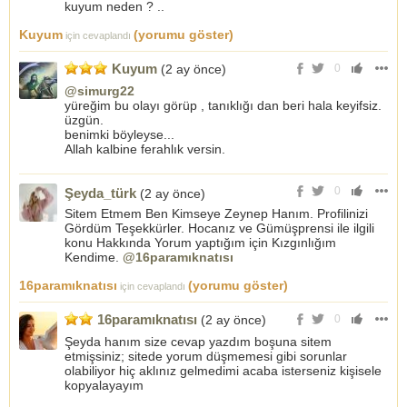
kuyum neden ? ..
Kuyum
(yorumu göster)
için cevaplandı
Kuyum
(2 ay önce)
0
@simurg22
yüreğim bu olayı görüp , tanıklığı dan beri hala keyifsiz.
üzgün.
benimki böyleyse...
Allah kalbine ferahlık versin.
0
Şeyda_türk
(2 ay önce)
Sitem Etmem Ben Kimseye Zeynep Hanım. Profilinizi
Gördüm Teşekkürler. Hocanız ve Gümüşprensi ile ilgili
konu Hakkında Yorum yaptığım için Kızgınlığım
Kendime.
@16paramıknatısı
16paramıknatısı
(yorumu göster)
için cevaplandı
16paramıknatısı
(2 ay önce)
0
Şeyda hanım size cevap yazdım boşuna sitem
etmişsiniz; sitede yorum düşmemesi gibi sorunlar
olabiliyor hiç aklınız gelmedimi acaba isterseniz kişisele
kopyalayayım