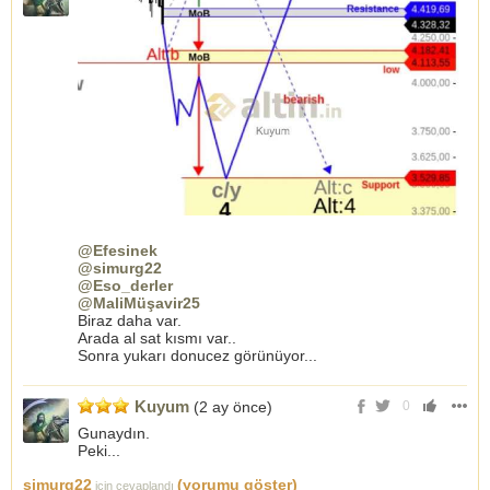
@Efesinek
@simurg22
@Eso_derler
@MaliMüşavir25
Biraz daha var.
Arada al sat kısmı var..
Sonra yukarı donucez görünüyor...
Kuyum
(2 ay önce)
0
Gunaydın.
Peki...
simurg22
(yorumu göster)
için cevaplandı