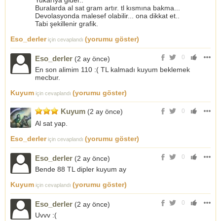
Yukarıya gider..
Buralarda al sat gram artır. tl kısmına bakma...
Devolasyonda malesef olabilir... ona dikkat et..
Tabi şekillenir grafik.
Eso_derler
(yorumu göster)
için cevaplandı
0
Eso_derler
(2 ay önce)
En son alimim 110 :( TL kalmadı kuyum beklemek
mecbur.
Kuyum
(yorumu göster)
için cevaplandı
Kuyum
(2 ay önce)
0
Al sat yap.
Eso_derler
(yorumu göster)
için cevaplandı
0
Eso_derler
(2 ay önce)
Bende 88 TL dipler kuyum ay
Kuyum
(yorumu göster)
için cevaplandı
0
Eso_derler
(2 ay önce)
Uvvv :(