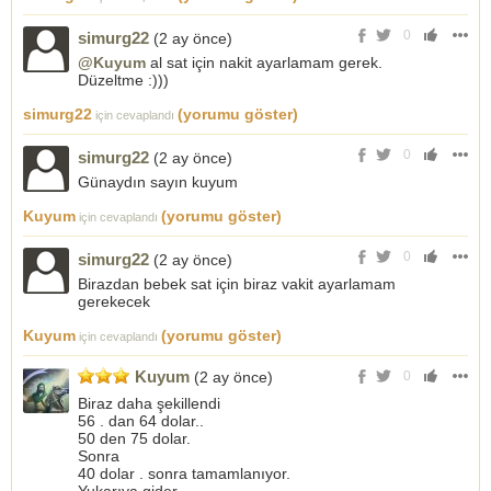
0
simurg22
(2 ay önce)
@Kuyum
al sat için nakit ayarlamam gerek.
Düzeltme :)))
simurg22
(yorumu göster)
için cevaplandı
0
simurg22
(2 ay önce)
Günaydın sayın kuyum
Kuyum
(yorumu göster)
için cevaplandı
0
simurg22
(2 ay önce)
Birazdan bebek sat için biraz vakit ayarlamam
gerekecek
Kuyum
(yorumu göster)
için cevaplandı
Kuyum
(2 ay önce)
0
Biraz daha şekillendi
56 . dan 64 dolar..
50 den 75 dolar.
Sonra
40 dolar . sonra tamamlanıyor.