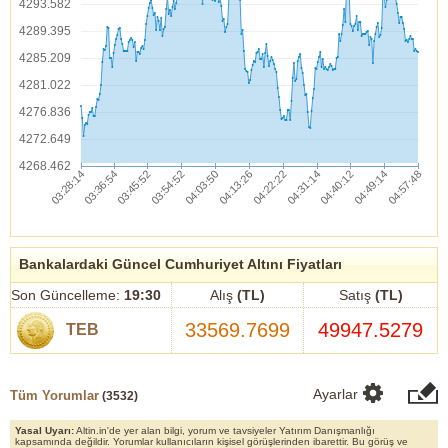
4293.582
4289.395
4285.209
4281.022
4276.836
4272.649
4268.462
Bankalardaki Güncel Cumhuriyet Altını Fiyatları
Son Güncelleme:
19:30
Alış
(TL)
Satış
(TL)
33569.7699
49947.5279
TEB
Ayarlar
Tüm Yorumlar
(
3532
)
Yasal Uyarı:
Altin.in'de yer alan bilgi, yorum ve tavsiyeler Yatırım Danışmanlığı
kapsamında değildir. Yorumlar kullanıcıların kişisel görüşlerinden ibarettir. Bu görüş ve