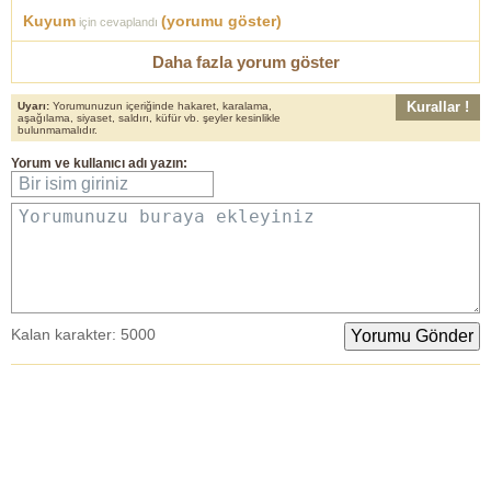
Kuyum
(yorumu göster)
için cevaplandı
Daha fazla yorum göster
Kurallar !
Uyarı:
Yorumunuzun içeriğinde hakaret, karalama,
aşağılama, siyaset, saldırı, küfür vb. şeyler kesinlikle
bulunmamalıdır.
Yorum
ve
kullanıcı adı
yazın:
Bir isim giriniz
Yorumunuzu buraya ekleyiniz
Kalan karakter:
5000