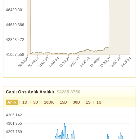
46430.301
44639.386
42848.472
41057.558
Canlı Ons Anlık Aralıklı
$4285.8750
|
|
|
|
|
|
|
Anlık
1D
5D
10DK
15D
30D
1S
1G
4306.142
4301.955
4297.769