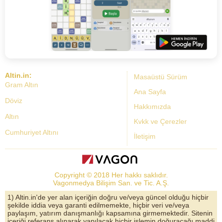
Altin.in:
Masaüstü Sürüm
Gram Altın
Ana Sayfa
Döviz
Hakkımızda
Altın
Kvkk ve Çerezler
Cumhuriyet Altını
İletişim
Dolar Kuru
Altın Fiyatları
Copyright © 2018 Her hakkı saklıdır.
Bist Yorum
Vagonmedya Bilişim San. ve Tic. A.Ş.
Altın Yorumları
1) Altin.in'de yer alan içeriğin doğru ve/veya güncel olduğu hiçbir
şekilde iddia veya garanti edilmemekte, hiçbir veri ve/veya
Döviz Kurları
paylaşım, yatırım danışmanlığı kapsamına girmemektedir. Sitenin
içeriği referans alınarak yapılacak hiçbir işlemin doğuracağı maddi