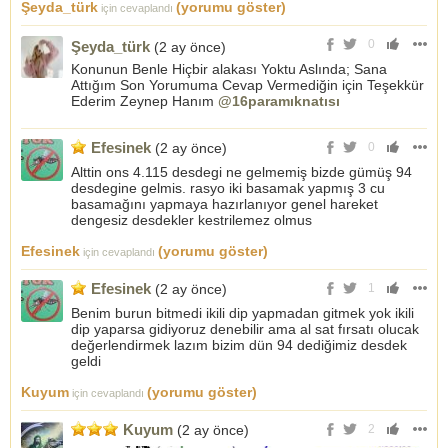
Şeyda_türk
(yorumu göster)
için cevaplandı
0
Şeyda_türk
(2 ay önce)
Konunun Benle Hiçbir alakası Yoktu Aslında; Sana
Attığım Son Yorumuma Cevap Vermediğin için Teşekkür
Ederim Zeynep Hanım
@16paramıknatısı
Efesinek
(2 ay önce)
0
Alttin ons 4.115 desdegi ne gelmemiş bizde gümüş 94
desdegine gelmis. rasyo iki basamak yapmış 3 cu
basamağını yapmaya hazırlanıyor genel hareket
dengesiz desdekler kestrilemez olmus
Efesinek
(yorumu göster)
için cevaplandı
Efesinek
(2 ay önce)
1
Benim burun bitmedi ikili dip yapmadan gitmek yok ikili
dip yaparsa gidiyoruz denebilir ama al sat fırsatı olucak
değerlendirmek lazım bizim dün 94 dediğimiz desdek
geldi
Kuyum
(yorumu göster)
için cevaplandı
Kuyum
(2 ay önce)
2