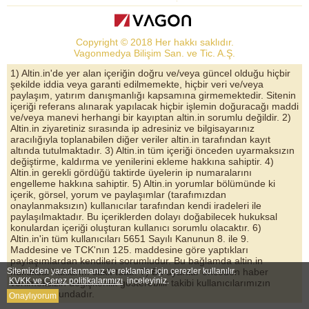
Dolar Kuru
Altın Fiyatları
Copyright © 2018 Her hakkı saklıdır.
Bist Yorum
Vagonmedya Bilişim San. ve Tic. A.Ş.
Altın Yorumları
1) Altin.in'de yer alan içeriğin doğru ve/veya güncel olduğu hiçbir
şekilde iddia veya garanti edilmemekte, hiçbir veri ve/veya
Döviz Kurları
paylaşım, yatırım danışmanlığı kapsamına girmemektedir. Sitenin
içeriği referans alınarak yapılacak hiçbir işlemin doğuracağı maddi
Çeyrek Altın
ve/veya manevi herhangi bir kayıptan altin.in sorumlu değildir. 2)
Altin.in ziyaretiniz sırasında ip adresiniz ve bilgisayarınız
Bitcoin
aracılığıyla toplanabilen diğer veriler altin.in tarafından kayıt
altında tutulmaktadır. 3) Altin.in tüm içeriği önceden uyarmaksızın
Euro/Dolar Parite
değiştirme, kaldırma ve yenilerini ekleme hakkına sahiptir. 4)
Altin.in gerekli gördüğü taktirde üyelerin ip numaralarını
Sterlin
engelleme hakkına sahiptir. 5) Altin.in yorumlar bölümünde ki
içerik, görsel, yorum ve paylaşımlar (tarafımızdan
Döviz Arşivi
onaylanmaksızın) kullanıcılar tarafından kendi iradeleri ile
paylaşılmaktadır. Bu içeriklerden dolayı doğabilecek hukuksal
konulardan içeriği oluşturan kullanıcı sorumlu olacaktır. 6)
Altin.in'in tüm kullanıcıları 5651 Sayılı Kanunun 8. ile 9.
Maddesine ve TCK'nın 125. maddesine göre yaptıkları
paylaşımlardan kendileri sorumludur. Bu bağlamda altin.in
Sitemizden yararlanmanız ve reklamlar için çerezler kullanılır.
hukuksal haklarını saklı tutar. 7) Bu uyarılar önceden haber
KVKK ve Çerez politikalarımızı
inceleyiniz.
verilmeksizin değişkenlik gösterebilir takibi kullanıcılarımızın
sorumluluğundadır.
Onaylıyorum