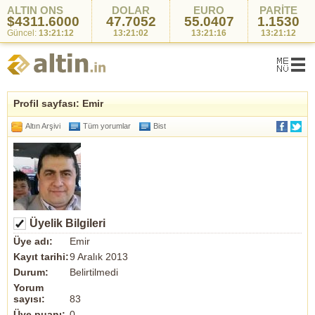
ALTIN ONS
DOLAR
EURO
PARİTE
$4311.6000
47.7052
55.0407
1.1530
Güncel:
13:21:12
13:21:02
13:21:16
13:21:12
Profil sayfası: Emir
Altın Arşivi
Tüm yorumlar
Bist
Üyelik Bilgileri
Üye adı:
Emir
Kayıt tarihi:
9 Aralık 2013
Durum:
Belirtilmedi
Yorum
sayısı:
83
Üye puanı:
0