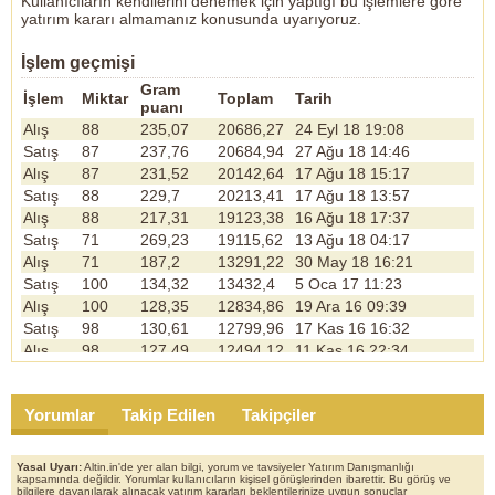
Kullanıcıların kendilerini denemek için yaptığı bu işlemlere göre
yatırım kararı almamanız konusunda uyarıyoruz.
İşlem geçmişi
Gram
İşlem
Miktar
Toplam
Tarih
puanı
Alış
88
235,07
20686,27
24 Eyl 18 19:08
Satış
87
237,76
20684,94
27 Ağu 18 14:46
Alış
87
231,52
20142,64
17 Ağu 18 15:17
Satış
88
229,7
20213,41
17 Ağu 18 13:57
Alış
88
217,31
19123,38
16 Ağu 18 17:37
Satış
71
269,23
19115,62
13 Ağu 18 04:17
Alış
71
187,2
13291,22
30 May 18 16:21
Satış
100
134,32
13432,4
5 Oca 17 11:23
Alış
100
128,35
12834,86
19 Ara 16 09:39
Satış
98
130,61
12799,96
17 Kas 16 16:32
Alış
98
127,49
12494,12
11 Kas 16 22:34
Satış
112
111,95
12537,9
9 Şub 16 10:43
Alış
111
100,91
11200,51
16 May 15 08:50
Yorumlar
Takip Edilen
Takipçiler
Alış
1
100,99
100,99
16 May 15 08:49
Satış
113
100,07
11307,57
7 Nis 15 19:46
Alış
113
99,05
11192,26
30 Mar 15 17:53
Yasal Uyarı:
Altin.in'de yer alan bilgi, yorum ve tavsiyeler Yatırım Danışmanlığı
kapsamında değildir. Yorumlar kullanıcıların kişisel görüşlerinden ibarettir. Bu görüş ve
Satış
111
100,38
11142,5
26 Mar 15 11:21
bilgilere dayanılarak alınacak yatırım kararları beklentilerinize uygun sonuçlar