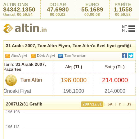
ALTIN ONS
DOLAR
EURO
PARİTE
$4342.1350
47.6980
55.1689
1.1558
Güncel:
00:59:54
00:00:02
00:00:08
00:59:58
31 Aralık 2007, Tam Altın Fiyatı, Tam Altın'a özel fiyat grafiği
Altın Arşivi
Döviz Arşivi
Tam Yorumları
Tarih:
31 Aralık 2007,
Alış
(TL)
Satış
(TL)
Pazartesi
196.0000
214.0000
Tam Altın
Önceki Fiyat
198.1000
214.0000
2007/12/31 Grafik
|
|
|
2007/12/31
6A
Y
3Y
196.196
196.118