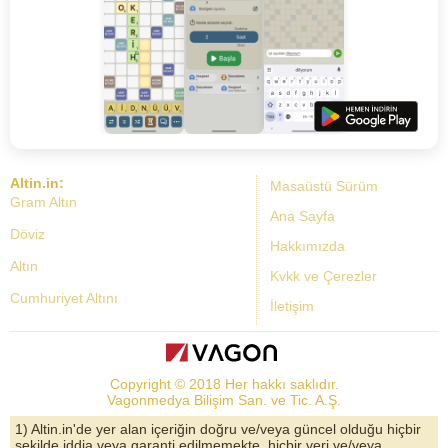
Altin.in:
Masaüstü Sürüm
Gram Altın
Ana Sayfa
Döviz
Hakkımızda
Altın
Kvkk ve Çerezler
Cumhuriyet Altını
İletişim
Dolar Kuru
Altın Fiyatları
Copyright © 2018 Her hakkı saklıdır.
Bist Yorum
Vagonmedya Bilişim San. ve Tic. A.Ş.
Altın Yorumları
1) Altin.in'de yer alan içeriğin doğru ve/veya güncel olduğu hiçbir
şekilde iddia veya garanti edilmemekte, hiçbir veri ve/veya