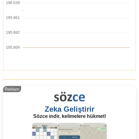
196.039
195.961
195.882
195.804
Reklam
Zeka Geliştirir
Sözce indir, kelimelere hükmet!